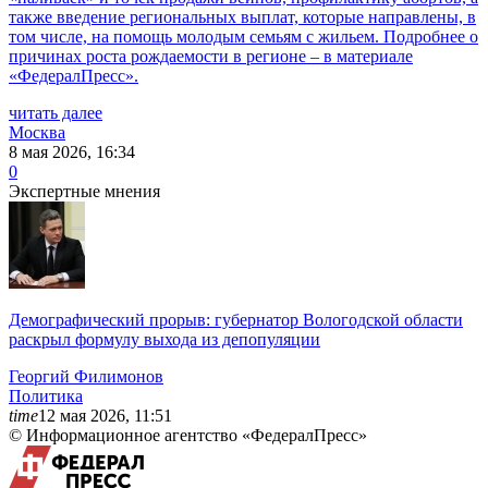
также введение региональных выплат, которые направлены, в
том числе, на помощь молодым семьям с жильем. Подробнее о
причинах роста рождаемости в регионе – в материале
«ФедералПресс».
читать далее
Москва
8 мая 2026, 16:34
0
Экспертные мнения
Демографический прорыв: губернатор Вологодской области
раскрыл формулу выхода из депопуляции
Георгий
Филимонов
Политика
time
12 мая 2026, 11:51
© Информационное агентство «ФедералПресс»