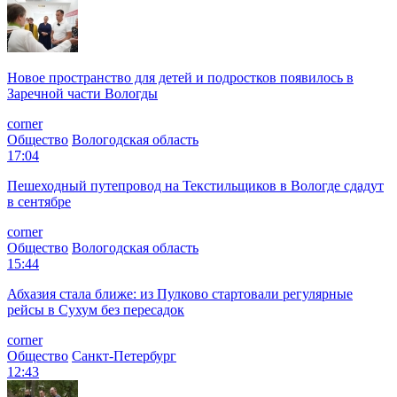
Новое пространство для детей и подростков появилось в
Заречной части Вологды
corner
Общество
Вологодская область
17:04
Пешеходный путепровод на Текстильщиков в Вологде сдадут
в сентябре
corner
Общество
Вологодская область
15:44
Абхазия стала ближе: из Пулково стартовали регулярные
рейсы в Сухум без пересадок
corner
Общество
Санкт-Петербург
12:43