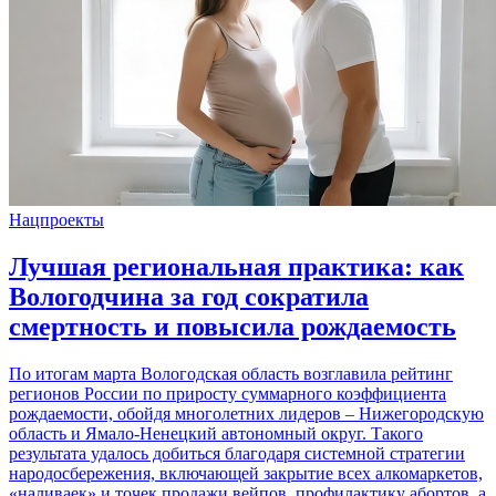
Нацпроекты
Лучшая региональная практика: как
Вологодчина за год сократила
смертность и повысила рождаемость
По итогам марта Вологодская область возглавила рейтинг
регионов России по приросту суммарного коэффициента
рождаемости, обойдя многолетних лидеров – Нижегородскую
область и Ямало-Ненецкий автономный округ. Такого
результата удалось добиться благодаря системной стратегии
народосбережения, включающей закрытие всех алкомаркетов,
«наливаек» и точек продажи вейпов, профилактику абортов, а