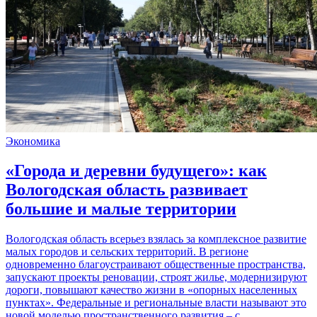
Экономика
«Города и деревни будущего»: как
Вологодская область развивает
большие и малые территории
Вологодская область всерьез взялась за комплексное развитие
малых городов и сельских территорий. В регионе
одновременно благоустраивают общественные пространства,
запускают проекты реновации, строят жилье, модернизируют
дороги, повышают качество жизни в «опорных населенных
пунктах». Федеральные и региональные власти называют это
новой моделью пространственного развития – с