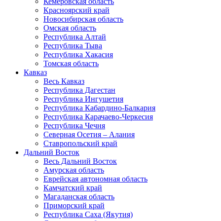
Кемеровская область
Красноярский край
Новосибирская область
Омская область
Республика Алтай
Республика Тыва
Республика Хакасия
Томская область
Кавказ
Весь Кавказ
Республика Дагестан
Республика Ингушетия
Республика Кабардино-Балкария
Республика Карачаево-Черкесия
Республика Чечня
Северная Осетия – Алания
Ставропольский край
Дальний Восток
Весь Дальний Восток
Амурская область
Еврейская автономная область
Камчатский край
Магаданская область
Приморский край
Республика Саха (Якутия)