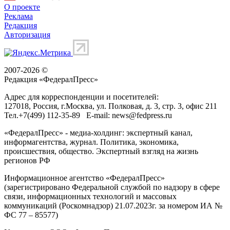
О проекте
Реклама
Редакция
Авторизация
2007-2026 ©
Редакция «
ФедералПресс
»
Адрес для корреспонденции и посетителей:
127018
, Россия, г.
Москва
,
ул. Полковая, д. 3, стр. 3
, офис 211
Тел.
+7(499) 112-35-89
E-mail:
news@fedpress.ru
«ФедералПресс» - медиа-холдинг: экспертный канал,
информагентства, журнал. Политика, экономика,
происшествия, общество. Экспертный взгляд на жизнь
регионов РФ
Информационное агентство «ФедералПресс»
(зарегистрировано Федеральной службой по надзору в сфере
связи, информационных технологий и массовых
коммуникаций (Роскомнадзор) 21.07.2023г. за номером ИА №
ФС 77 – 85577)