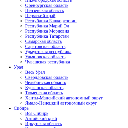
Нижегородская область
Оренбургская область
Пензенская область
Пермский край
Республика Башкортостан
Республика Марий Эл
Республика Мордовия
Республика Татарстан
Самарская область
Саратовская область
Удмуртская республика
Ульяновская область
Чувашская республика
Урал
Весь Урал
Свердловская область
Челябинская область
Курганская область
Тюменская область
Ханты-Мансийский автономный округ
Ямало-Ненецкий автономный округ
Сибирь
Вся Сибирь
Алтайский край
Иркутская область