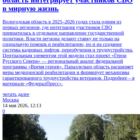
в мирную жизнь
Вологодская область в 2025–2026 годах стала одним из
первых регионов, где интеграция участников СВО
превратилась в отдельное направление государственной
политики. Власти региона делают ставку не только на
социальную помощь и реабилитацию, но и на создание
системы кадровых лифтов, переобучения и трудоустройства.
Центральным элементом этой модели стал проект «Герои
Русского Севера» — региональный аналог федеральной
программы «Время героев». Параллельно область расширяет
меры медицинской реабилитации и формирует механизмы
гарантированного трудоустройства ветеранов. Подробнее – в
материале «ФедералПресс».
читать далее
Москва
14 мая 2026, 12:13
0