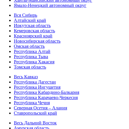
Ханты-Мансийский автономный округ
Ямало-Ненецкий автономный округ
Вся Сибирь
Алтайский край
Иркутская область
Кемеровская область
Красноярский край
Новосибирская область
Омская область
Республика Алтай
Республика Тыва
Республика Хакасия
Томская область
Весь Кавказ
Республика Дагестан
Республика Ингушетия
Республика Кабардино-Балкария
Республика Карачаево-Черкесия
Республика Чечня
Северная Осетия – Алания
Ставропольский край
Весь Дальний Восток
Амурская область