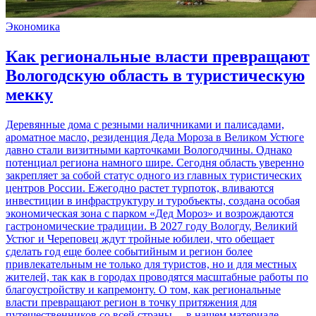
Экономика
Как региональные власти превращают
Вологодскую область в туристическую
мекку
Деревянные дома с резными наличниками и палисадами,
ароматное масло, резиденция Деда Мороза в Великом Устюге
давно стали визитными карточками Вологодчины. Однако
потенциал региона намного шире. Сегодня область уверенно
закрепляет за собой статус одного из главных туристических
центров России. Ежегодно растет турпоток, вливаются
инвестиции в инфраструктуру и туробъекты, создана особая
экономическая зона с парком «Дед Мороз» и возрождаются
гастрономические традиции. В 2027 году Вологду, Великий
Устюг и Череповец ждут тройные юбилеи, что обещает
сделать год еще более событийным и регион более
привлекательным не только для туристов, но и для местных
жителей, так как в городах проводятся масштабные работы по
благоустройству и капремонту. О том, как региональные
власти превращают регион в точку притяжения для
путешественников со всей страны, – в нашем материале.