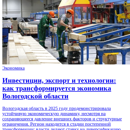
Экономика
Инвестиции, экспорт и технологии:
как трансформируется экономика
Вологодской области
Вологодская область в 2025 году продемонстрировала
устойчивую экономическую динамику, несмотря на
сохраняющееся давление внешних факторов и структурные
ограничения. Регион находится в стадии постепенной
трансформации: власти делают ставку на диверсификацию,