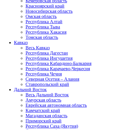
Кемеровская область
Красноярский край
Новосибирская область
Омская область
Республика Алтай
Республика Тыва
Республика Хакасия
Томская область
Кавказ
Весь Кавказ
Республика Дагестан
Республика Ингушетия
Республика Кабардино-Балкария
Республика Карачаево-Черкесия
Республика Чечня
Северная Осетия – Алания
Ставропольский край
Дальний Восток
Весь Дальний Восток
Амурская область
Еврейская автономная область
Камчатский край
Магаданская область
Приморский край
Республика Саха (Якутия)