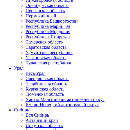
Нижегородская область
Оренбургская область
Пензенская область
Пермский край
Республика Башкортостан
Республика Марий Эл
Республика Мордовия
Республика Татарстан
Самарская область
Саратовская область
Удмуртская республика
Ульяновская область
Чувашская республика
Урал
Весь Урал
Свердловская область
Челябинская область
Курганская область
Тюменская область
Ханты-Мансийский автономный округ
Ямало-Ненецкий автономный округ
Сибирь
Вся Сибирь
Алтайский край
Иркутская область