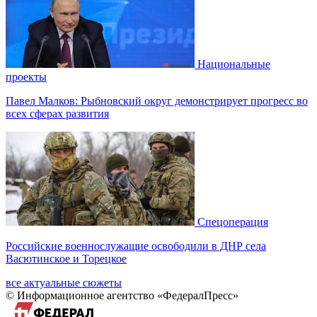
Национальные
проекты
Павел Малков: Рыбновский округ демонстрирует прогресс во
всех сферах развития
Спецоперация
Российские военнослужащие освободили в ДНР села
Васютинское и Торецкое
все актуальные сюжеты
© Информационное агентство «ФедералПресс»