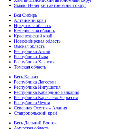
Ханты-Мансийский автономный округ
Ямало-Ненецкий автономный округ
Вся Сибирь
Алтайский край
Иркутская область
Кемеровская область
Красноярский край
Новосибирская область
Омская область
Республика Алтай
Республика Тыва
Республика Хакасия
Томская область
Весь Кавказ
Республика Дагестан
Республика Ингушетия
Республика Кабардино-Балкария
Республика Карачаево-Черкесия
Республика Чечня
Северная Осетия – Алания
Ставропольский край
Весь Дальний Восток
Амурская область