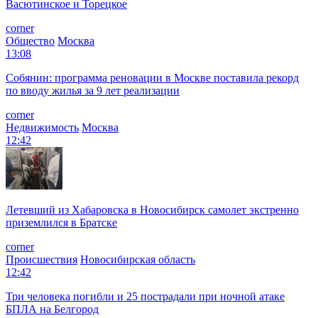
Васютинское и Торецкое
corner
Общество
Москва
13:08
Собянин: программа реновации в Москве поставила рекорд
по вводу жилья за 9 лет реализации
corner
Недвижимость
Москва
12:42
Летевший из Хабаровска в Новосибирск самолет экстренно
приземлился в Братске
corner
Происшествия
Новосибирская область
12:42
Три человека погибли и 25 пострадали при ночной атаке
БПЛА на Белгород