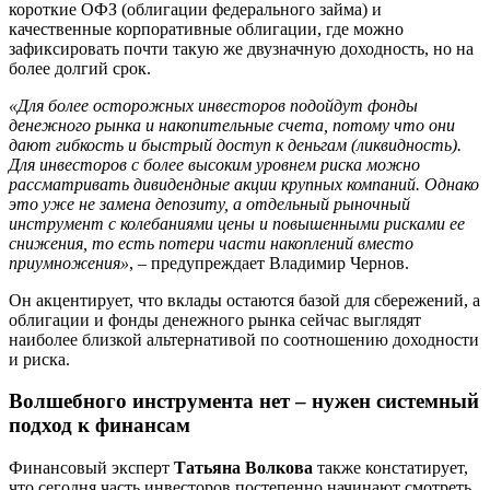
короткие ОФЗ (облигации федерального займа) и
качественные корпоративные облигации, где можно
зафиксировать почти такую же двузначную доходность, но на
более долгий срок.
«Для более осторожных инвесторов подойдут фонды
денежного рынка и накопительные счета, потому что они
дают гибкость и быстрый доступ к деньгам (ликвидность).
Для инвесторов с более высоким уровнем риска можно
рассматривать дивидендные акции крупных компаний. Однако
это уже не замена депозиту, а отдельный рыночный
инструмент с колебаниями цены и повышенными рисками ее
снижения, то есть потери части накоплений вместо
приумножения»
, – предупреждает Владимир Чернов.
Он акцентирует, что вклады остаются базой для сбережений, а
облигации и фонды денежного рынка сейчас выглядят
наиболее близкой альтернативой по соотношению доходности
и риска.
Волшебного инструмента нет – нужен системный
подход к финансам
Финансовый эксперт
Татьяна Волкова
также констатирует,
что сегодня часть инвесторов постепенно начинают смотреть