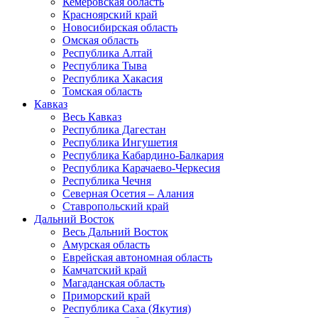
Кемеровская область
Красноярский край
Новосибирская область
Омская область
Республика Алтай
Республика Тыва
Республика Хакасия
Томская область
Кавказ
Весь Кавказ
Республика Дагестан
Республика Ингушетия
Республика Кабардино-Балкария
Республика Карачаево-Черкесия
Республика Чечня
Северная Осетия – Алания
Ставропольский край
Дальний Восток
Весь Дальний Восток
Амурская область
Еврейская автономная область
Камчатский край
Магаданская область
Приморский край
Республика Саха (Якутия)