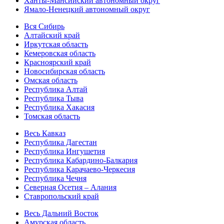
Ханты-Мансийский автономный округ
Ямало-Ненецкий автономный округ
Вся Сибирь
Алтайский край
Иркутская область
Кемеровская область
Красноярский край
Новосибирская область
Омская область
Республика Алтай
Республика Тыва
Республика Хакасия
Томская область
Весь Кавказ
Республика Дагестан
Республика Ингушетия
Республика Кабардино-Балкария
Республика Карачаево-Черкесия
Республика Чечня
Северная Осетия – Алания
Ставропольский край
Весь Дальний Восток
Амурская область