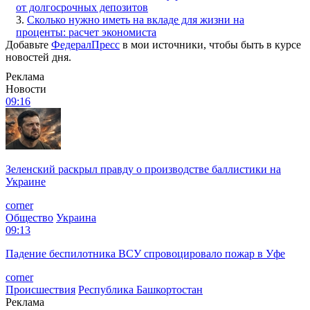
от долгосрочных депозитов
3.
Сколько нужно иметь на вкладе для жизни на
проценты: расчет экономиста
Добавьте
ФедералПресс
в мои источники, чтобы быть в курсе
новостей дня.
Реклама
Новости
09:16
Зеленский раскрыл правду о производстве баллистики на
Украине
corner
Общество
Украина
09:13
Падение беспилотника ВСУ спровоцировало пожар в Уфе
corner
Происшествия
Республика Башкортостан
Реклама