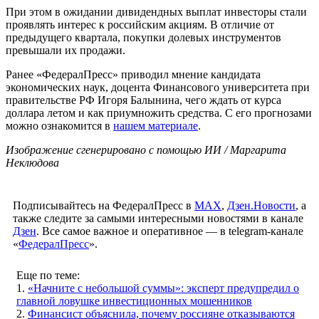
При этом в ожидании дивидендных выплат инвесторы стали
проявлять интерес к российским акциям. В отличие от
предыдущего квартала, покупки долевых инструментов
превышали их продажи.
Ранее «ФедералПресс» приводил мнение кандидата
экономических наук, доцента Финансового университета при
правительстве РФ Игоря Балынина, чего ждать от курса
доллара летом и как приумножить средства. С его прогнозами
можно ознакомится в
нашем материале
.
Изображение сгенерировано с помощью ИИ / Маргарита
Неклюдова
Подписывайтесь на ФедералПресс в
МАХ
,
Дзен.Новости
, а
также следите за самыми интересными новостями в канале
Дзен
. Все самое важное и оперативное — в telegram-канале
«
ФедералПресс
».
Еще по теме:
1.
«Начните с небольшой суммы»: эксперт предупредил о
главной ловушке инвестиционных мошенников
2.
Финансист объяснила, почему россияне отказываются