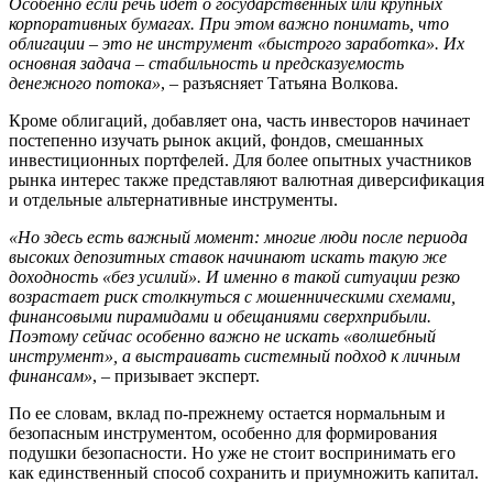
Особенно если речь идет о государственных или крупных
корпоративных бумагах. При этом важно понимать, что
облигации – это не инструмент «быстрого заработка». Их
основная задача – стабильность и предсказуемость
денежного потока»
, – разъясняет Татьяна Волкова.
Кроме облигаций, добавляет она, часть инвесторов начинает
постепенно изучать рынок акций, фондов, смешанных
инвестиционных портфелей. Для более опытных участников
рынка интерес также представляют валютная диверсификация
и отдельные альтернативные инструменты.
«Но здесь есть важный момент: многие люди после периода
высоких депозитных ставок начинают искать такую же
доходность «без усилий». И именно в такой ситуации резко
возрастает риск столкнуться с мошенническими схемами,
финансовыми пирамидами и обещаниями сверхприбыли.
Поэтому сейчас особенно важно не искать «волшебный
инструмент», а выстраивать системный подход к личным
финансам»
, – призывает эксперт.
По ее словам, вклад по-прежнему остается нормальным и
безопасным инструментом, особенно для формирования
подушки безопасности. Но уже не стоит воспринимать его
как единственный способ сохранить и приумножить капитал.