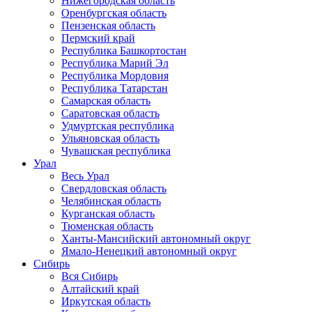
Нижегородская область
Оренбургская область
Пензенская область
Пермский край
Республика Башкортостан
Республика Марий Эл
Республика Мордовия
Республика Татарстан
Самарская область
Саратовская область
Удмуртская республика
Ульяновская область
Чувашская республика
Урал
Весь Урал
Свердловская область
Челябинская область
Курганская область
Тюменская область
Ханты-Мансийский автономный округ
Ямало-Ненецкий автономный округ
Сибирь
Вся Сибирь
Алтайский край
Иркутская область