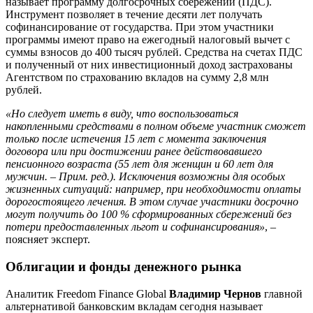
называет программу долгосрочных сбережений (ПДС).
Инструмент позволяет в течение десяти лет получать
софинансирование от государства. При этом участники
программы имеют право на ежегодный налоговый вычет с
суммы взносов до 400 тысяч рублей. Средства на счетах ПДС
и полученный от них инвестиционный доход застрахованы
Агентством по страхованию вкладов на сумму 2,8 млн
рублей.
«Но следует иметь в виду, что воспользоваться
накопленными средствами в полном объеме участник сможет
только после истечения 15 лет с момента заключения
договора или при достижении ранее действовавшего
пенсионного возраста (55 лет для женщин и 60 лет для
мужчин. – Прим. ред.). Исключения возможны для особых
жизненных ситуаций: например, при необходимости оплаты
дорогостоящего лечения. В этом случае участники досрочно
могут получить до 100 % сформированных сбережений без
потери предоставленных льгот и софинансирования»
, –
поясняет эксперт.
Облигации и фонды денежного рынка
Аналитик Freedom Finance Global
Владимир Чернов
главной
альтернативой банковским вкладам сегодня называет