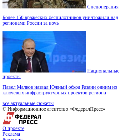
Спецоперация
Более 150 вражеских беспилотников уничтожили над
регионами России за ночь
Национальные
проекты
Павел Малков назвал Южный обход Рязани одним из
ключевых инфраструктурных проектов региона
все актуальные сюжеты
© Информационное агентство «ФедералПресс»
О проекте
Реклама
Редакция