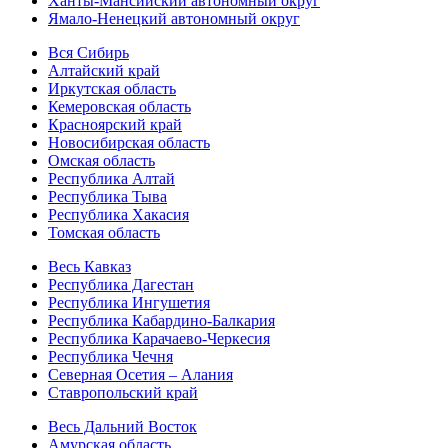
Ханты-Мансийский автономный округ
Ямало-Ненецкий автономный округ
Вся Сибирь
Алтайский край
Иркутская область
Кемеровская область
Красноярский край
Новосибирская область
Омская область
Республика Алтай
Республика Тыва
Республика Хакасия
Томская область
Весь Кавказ
Республика Дагестан
Республика Ингушетия
Республика Кабардино-Балкария
Республика Карачаево-Черкесия
Республика Чечня
Северная Осетия – Алания
Ставропольский край
Весь Дальний Восток
Амурская область