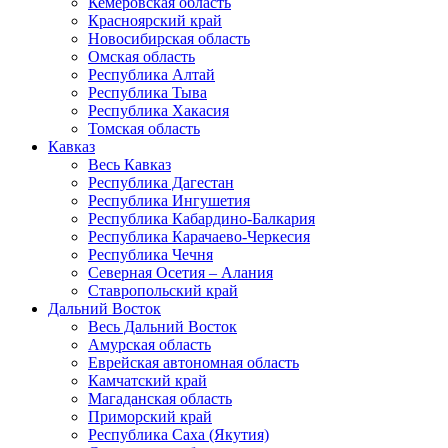
Кемеровская область
Красноярский край
Новосибирская область
Омская область
Республика Алтай
Республика Тыва
Республика Хакасия
Томская область
Кавказ
Весь Кавказ
Республика Дагестан
Республика Ингушетия
Республика Кабардино-Балкария
Республика Карачаево-Черкесия
Республика Чечня
Северная Осетия – Алания
Ставропольский край
Дальний Восток
Весь Дальний Восток
Амурская область
Еврейская автономная область
Камчатский край
Магаданская область
Приморский край
Республика Саха (Якутия)