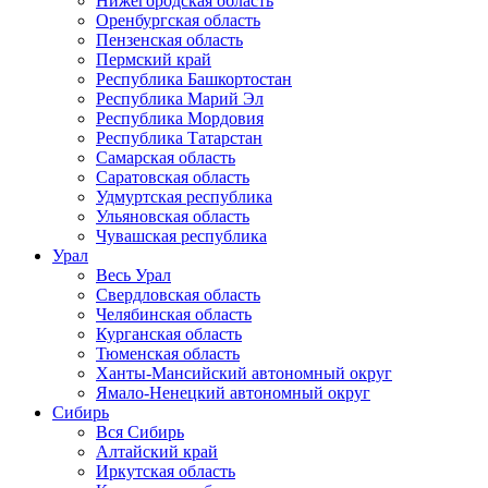
Нижегородская область
Оренбургская область
Пензенская область
Пермский край
Республика Башкортостан
Республика Марий Эл
Республика Мордовия
Республика Татарстан
Самарская область
Саратовская область
Удмуртская республика
Ульяновская область
Чувашская республика
Урал
Весь Урал
Свердловская область
Челябинская область
Курганская область
Тюменская область
Ханты-Мансийский автономный округ
Ямало-Ненецкий автономный округ
Сибирь
Вся Сибирь
Алтайский край
Иркутская область