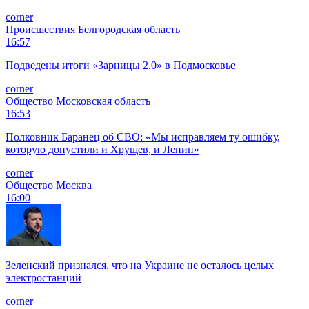
corner
Происшествия
Белгородская область
16:57
Подведены итоги «Зарницы 2.0» в Подмосковье
corner
Общество
Московская область
16:53
Полковник Баранец об СВО: «Мы исправляем ту ошибку,
которую допустили и Хрущев, и Ленин»
corner
Общество
Москва
16:00
Зеленский признался, что на Украине не осталось целых
электростанций
corner