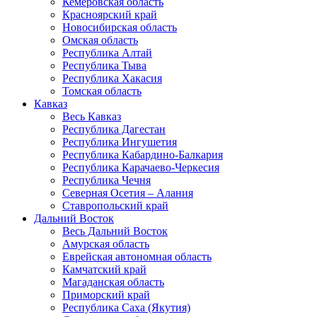
Кемеровская область
Красноярский край
Новосибирская область
Омская область
Республика Алтай
Республика Тыва
Республика Хакасия
Томская область
Кавказ
Весь Кавказ
Республика Дагестан
Республика Ингушетия
Республика Кабардино-Балкария
Республика Карачаево-Черкесия
Республика Чечня
Северная Осетия – Алания
Ставропольский край
Дальний Восток
Весь Дальний Восток
Амурская область
Еврейская автономная область
Камчатский край
Магаданская область
Приморский край
Республика Саха (Якутия)