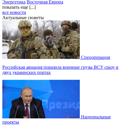
Энергетика
Восточная Европа
показать еще [...]
все новости
Актуальные сюжеты
Спецоперация
Российская авиация поразила военные грузы ВСУ сразу в
двух украинских портах
Национальные
проекты