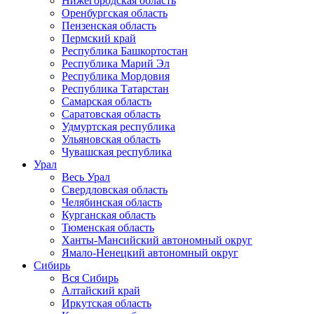
Нижегородская область
Оренбургская область
Пензенская область
Пермский край
Республика Башкортостан
Республика Марий Эл
Республика Мордовия
Республика Татарстан
Самарская область
Саратовская область
Удмуртская республика
Ульяновская область
Чувашская республика
Урал
Весь Урал
Свердловская область
Челябинская область
Курганская область
Тюменская область
Ханты-Мансийский автономный округ
Ямало-Ненецкий автономный округ
Сибирь
Вся Сибирь
Алтайский край
Иркутская область