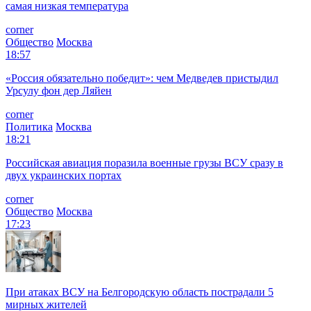
самая низкая температура
corner
Общество
Москва
18:57
«Россия обязательно победит»: чем Медведев пристыдил
Урсулу фон дер Ляйен
corner
Политика
Москва
18:21
Российская авиация поразила военные грузы ВСУ сразу в
двух украинских портах
corner
Общество
Москва
17:23
При атаках ВСУ на Белгородскую область пострадали 5
мирных жителей