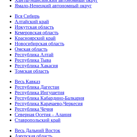
Ханты-Мансийский автономный округ
Ямало-Ненецкий автономный округ
Вся Сибирь
Алтайский край
Иркутская область
Кемеровская область
Красноярский край
Новосибирская область
Омская область
Республика Алтай
Республика Тыва
Республика Хакасия
Томская область
Весь Кавказ
Республика Дагестан
Республика Ингушетия
Республика Кабардино-Балкария
Республика Карачаево-Черкесия
Республика Чечня
Северная Осетия – Алания
Ставропольский край
Весь Дальний Восток
Амурская область