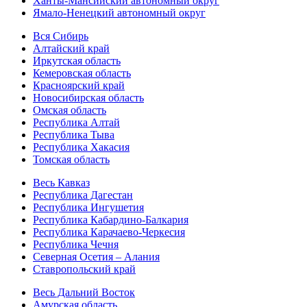
Ханты-Мансийский автономный округ
Ямало-Ненецкий автономный округ
Вся Сибирь
Алтайский край
Иркутская область
Кемеровская область
Красноярский край
Новосибирская область
Омская область
Республика Алтай
Республика Тыва
Республика Хакасия
Томская область
Весь Кавказ
Республика Дагестан
Республика Ингушетия
Республика Кабардино-Балкария
Республика Карачаево-Черкесия
Республика Чечня
Северная Осетия – Алания
Ставропольский край
Весь Дальний Восток
Амурская область