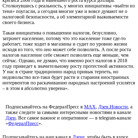
кризиса 2008 года и нынешнего роста курса доллара.
Столкнувшись с реальность, у многих инициативы «выйти из
тени» поугасли, а сегодня многие уже и вовсе думают не о
налоговой безопасности, а об элементарной выживаемости
своего бизнеса.
Такая инициатива о повышении налогов, безусловно,
затронет население, потому что это население тоже где-то
работает, тоже ходит в магазины и судит по уровню жизни
исходя из того, что оно может себе позволить. А после роста
налогов население себе сможет позволить еще меньше, чем
сейчас. Однако, не думаю, что именно рост налогов в 2018
году приведет к значительному росту протестной активности.
У нас в стране традиционно народ привык терпеть, но
недовольство все-таки будет расти и старания иностранных
интервентов по раскачиванию народных настроений усилятся
– в этом я абсолютно уверена».
Подписывайтесь на ФедералПресс в
МАХ
,
Дзен.Новости
, а
также следите за самыми интересными новостями в канале
Дзен
. Все самое важное и оперативное — в telegram-канале
«
ФедералПресс
».
Подписывайтесь на наш канал в
Дзене
, чтобы быть в курсе