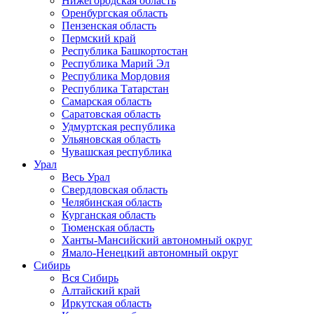
Нижегородская область
Оренбургская область
Пензенская область
Пермский край
Республика Башкортостан
Республика Марий Эл
Республика Мордовия
Республика Татарстан
Самарская область
Саратовская область
Удмуртская республика
Ульяновская область
Чувашская республика
Урал
Весь Урал
Свердловская область
Челябинская область
Курганская область
Тюменская область
Ханты-Мансийский автономный округ
Ямало-Ненецкий автономный округ
Сибирь
Вся Сибирь
Алтайский край
Иркутская область