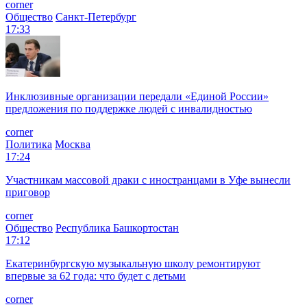
corner
Общество
Санкт-Петербург
17:33
Инклюзивные организации передали «Единой России»
предложения по поддержке людей с инвалидностью
corner
Политика
Москва
17:24
Участникам массовой драки с иностранцами в Уфе вынесли
приговор
corner
Общество
Республика Башкортостан
17:12
Екатеринбургскую музыкальную школу ремонтируют
впервые за 62 года: что будет с детьми
corner