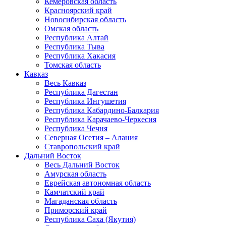
Кемеровская область
Красноярский край
Новосибирская область
Омская область
Республика Алтай
Республика Тыва
Республика Хакасия
Томская область
Кавказ
Весь Кавказ
Республика Дагестан
Республика Ингушетия
Республика Кабардино-Балкария
Республика Карачаево-Черкесия
Республика Чечня
Северная Осетия – Алания
Ставропольский край
Дальний Восток
Весь Дальний Восток
Амурская область
Еврейская автономная область
Камчатский край
Магаданская область
Приморский край
Республика Саха (Якутия)