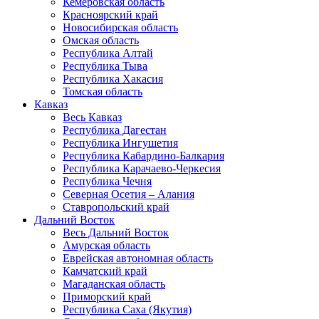
Кемеровская область
Красноярский край
Новосибирская область
Омская область
Республика Алтай
Республика Тыва
Республика Хакасия
Томская область
Кавказ
Весь Кавказ
Республика Дагестан
Республика Ингушетия
Республика Кабардино-Балкария
Республика Карачаево-Черкесия
Республика Чечня
Северная Осетия – Алания
Ставропольский край
Дальний Восток
Весь Дальний Восток
Амурская область
Еврейская автономная область
Камчатский край
Магаданская область
Приморский край
Республика Саха (Якутия)