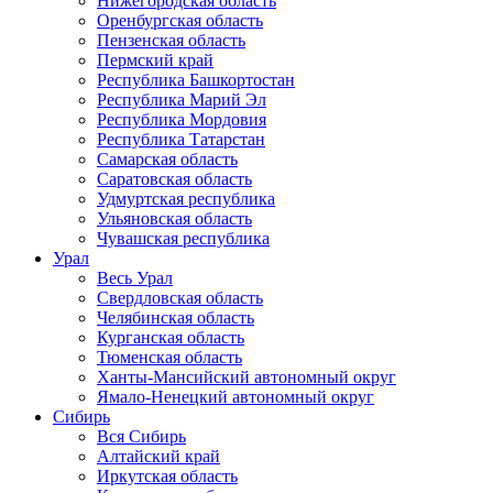
Нижегородская область
Оренбургская область
Пензенская область
Пермский край
Республика Башкортостан
Республика Марий Эл
Республика Мордовия
Республика Татарстан
Самарская область
Саратовская область
Удмуртская республика
Ульяновская область
Чувашская республика
Урал
Весь Урал
Свердловская область
Челябинская область
Курганская область
Тюменская область
Ханты-Мансийский автономный округ
Ямало-Ненецкий автономный округ
Сибирь
Вся Сибирь
Алтайский край
Иркутская область