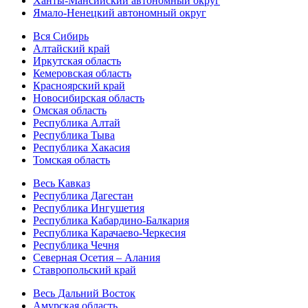
Ханты-Мансийский автономный округ
Ямало-Ненецкий автономный округ
Вся Сибирь
Алтайский край
Иркутская область
Кемеровская область
Красноярский край
Новосибирская область
Омская область
Республика Алтай
Республика Тыва
Республика Хакасия
Томская область
Весь Кавказ
Республика Дагестан
Республика Ингушетия
Республика Кабардино-Балкария
Республика Карачаево-Черкесия
Республика Чечня
Северная Осетия – Алания
Ставропольский край
Весь Дальний Восток
Амурская область