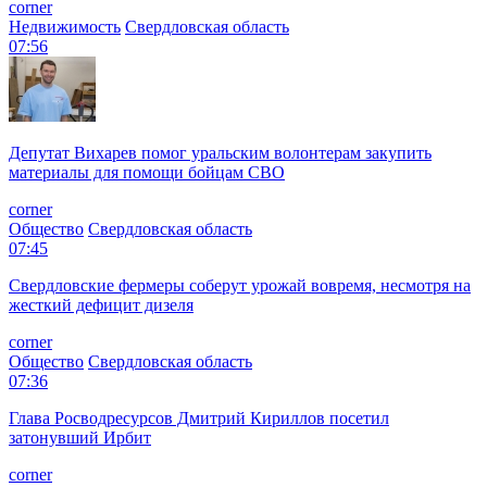
corner
Недвижимость
Свердловская область
07:56
Депутат Вихарев помог уральским волонтерам закупить
материалы для помощи бойцам СВО
corner
Общество
Свердловская область
07:45
Свердловские фермеры соберут урожай вовремя, несмотря на
жесткий дефицит дизеля
corner
Общество
Свердловская область
07:36
Глава Росводресурсов Дмитрий Кириллов посетил
затонувший Ирбит
corner