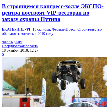
В строящемся конгресс-холле ЭКСПО-
центра построят VIP-ресторан по
заказу охраны Путина
ЕКАТЕРИНБУРГ, 18 октября, ФедералПресс. Строительство
обещают закончить к 2019 году
читать далее
Свердловская область
18 октября 2018, 12:27
0