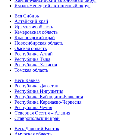
Ханты-Мансийский автономный округ
Ямало-Ненецкий автономный округ
Вся Сибирь
Алтайский край
Иркутская область
Кемеровская область
Красноярский край
Новосибирская область
Омская область
Республика Алтай
Республика Тыва
Республика Хакасия
Томская область
Весь Кавказ
Республика Дагестан
Республика Ингушетия
Республика Кабардино-Балкария
Республика Карачаево-Черкесия
Республика Чечня
Северная Осетия – Алания
Ставропольский край
Весь Дальний Восток
Амурская область