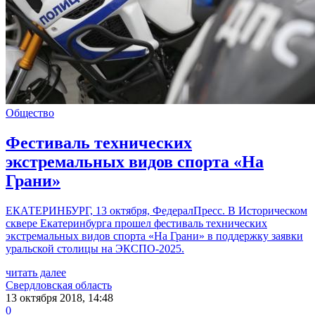
Общество
Фестиваль технических
экстремальных видов спорта «На
Грани»
ЕКАТЕРИНБУРГ, 13 октября, ФедералПресс. В Историческом
сквере Екатеринбурга прошел фестиваль технических
экстремальных видов спорта «На Грани» в поддержку заявки
уральской столицы на ЭКСПО-2025.
читать далее
Свердловская область
13 октября 2018, 14:48
0