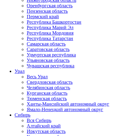
Нижегородская область
Оренбургская область
Пензенская область
Пермский край
Республика Башкортостан
Республика Марий Эл
Республика Мордовия
Республика Татарстан
Самарская область
Саратовская область
Удмуртская республика
Ульяновская область
Чувашская республика
Урал
Весь Урал
Свердловская область
Челябинская область
Курганская область
Тюменская область
Ханты-Мансийский автономный округ
Ямало-Ненецкий автономный округ
Сибирь
Вся Сибирь
Алтайский край
Иркутская область