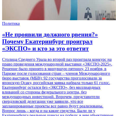
Политика
«Не проявили должного рвения?»
Почему Екатеринбург проиграл
«ЭКСПО» и кто за это ответит
Столица Среднего Урала во второй раз проиграла конкурс на
право проведения международной выставки «ЭКСПО-2025».
Решение было принято в минувшую пятницу, 23 ноября, в
Париже после голосования стран – членов Международного
бюро выставок (МБВ): 92 государства проголосовали за
японскую Осаку, российская заявка набрала только 61 голос.
Екатеринбург остался без «ЭКСПО», без миллиардных
вливаний со стороны федерального центра, без
международных инвестиций. Впрочем, представители
свердловской делегации уже заявили, что все
запланированные проекты все равно будут реализованы.
Вопрос лишь – когда и на какие средства. Были ли у
Екатеринбурга реальные шансы на победу, в чем объективные