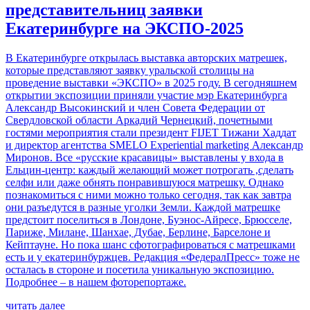
представительниц заявки
Екатеринбурге на ЭКСПО-2025
В Екатеринбурге открылась выставка авторских матрешек,
которые представляют заявку уральской столицы на
проведение выставки «ЭКСПО» в 2025 году. В сегодняшнем
открытии экспозиции приняли участие мэр Екатеринбурга
Александр Высокинский и член Совета Федерации от
Свердловской области Аркадий Чернецкий, почетными
гостями мероприятия стали президент FIJET Тижани Хаддат
и директор агентства SMELO Experiential marketing Александр
Миронов. Все «русские красавицы» выставлены у входа в
Ельцин-центр: каждый желающий может потрогать ,сделать
селфи или даже обнять понравившуюся матрешку. Однако
познакомиться с ними можно только сегодня, так как завтра
они разъедутся в разные уголки Земли. Каждой матрешке
предстоит поселиться в Лондоне, Буэнос-Айресе, Брюсселе,
Париже, Милане, Шанхае, Дубае, Берлине, Барселоне и
Кейптауне. Но пока шанс сфотографироваться с матрешками
есть и у екатеринбуржцев. Редакция «ФедералПресс» тоже не
осталась в стороне и посетила уникальную экспозицию.
Подробнее – в нашем фоторепортаже.
читать далее