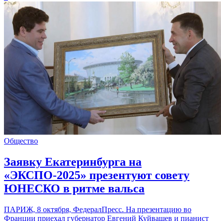
Общество
Заявку Екатеринбурга на
«ЭКСПО-2025» презентуют совету
ЮНЕСКО в ритме вальса
ПАРИЖ, 8 октября, ФедералПресс. На презентацию во
Франции приехал губернатор Евгений Куйвашев и пианист