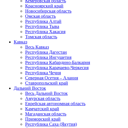
Кемеровская область
Красноярский край
Новосибирская область
Омская область
Республика Алтай
Республика Тыва
Республика Хакасия
Томская область
Кавказ
Весь Кавказ
Республика Дагестан
Республика Ингушетия
Республика Кабардино-Балкария
Республика Карачаево-Черкесия
Республика Чечня
Северная Осетия – Алания
Ставропольский край
Дальний Восток
Весь Дальний Восток
Амурская область
Еврейская автономная область
Камчатский край
Магаданская область
Приморский край
Республика Саха (Якутия)