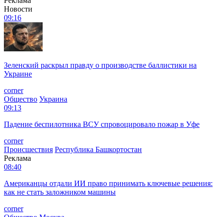
Реклама
Новости
09:16
Зеленский раскрыл правду о производстве баллистики на
Украине
corner
Общество
Украина
09:13
Падение беспилотника ВСУ спровоцировало пожар в Уфе
corner
Происшествия
Республика Башкортостан
Реклама
08:40
Американцы отдали ИИ право принимать ключевые решения:
как не стать заложником машины
corner