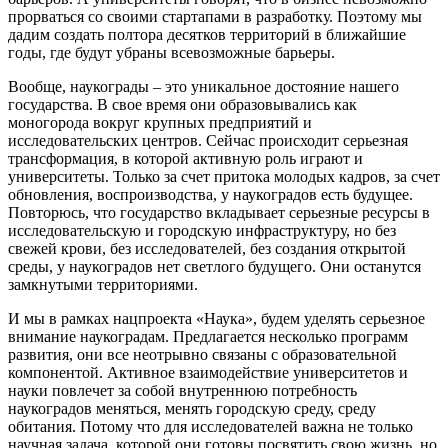
прорваться со своими стартапами в разработку. Поэтому мы
дадим создать полтора десятков территорий в ближайшие
годы, где будут убраны всевозможные барьеры.
Вообще, наукограды – это уникальное достояние нашего
государства. В свое время они образовывались как
моногорода вокруг крупных предприятий и
исследовательских центров. Сейчас происходит серьезная
трансформация, в которой активную роль играют и
университеты. Только за счет притока молодых кадров, за счет
обновления, воспроизводства, у наукоградов есть будущее.
Повторюсь, что государство вкладывает серьезные ресурсы в
исследовательскую и городскую инфраструктуру, но без
свежей крови, без исследователей, без создания открытой
среды, у наукоградов нет светлого будущего. Они останутся
замкнутыми территориями.
И мы в рамках нацпроекта «Наука», будем уделять серьезное
внимание наукоградам. Предлагается несколько программ
развития, они все неотрывно связаны с образовательной
компонентой. Активное взаимодействие университетов и
науки повлечет за собой внутреннюю потребность
наукоградов меняться, менять городскую среду, среду
обитания. Потому что для исследователей важна не только
научная задача, которой они готовы посвятить свою жизнь, но