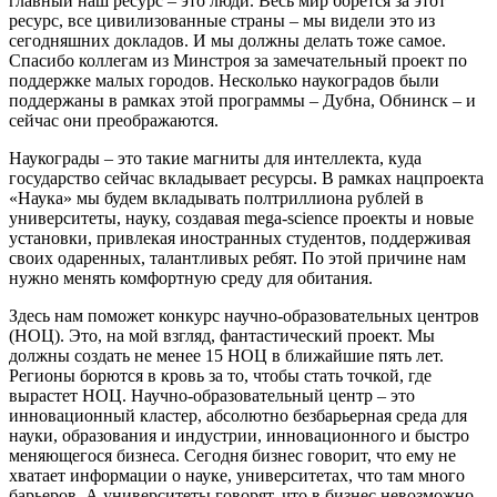
главный наш ресурс – это люди. Весь мир борется за этот
ресурс, все цивилизованные страны – мы видели это из
сегодняшних докладов. И мы должны делать тоже самое.
Спасибо коллегам из Минстроя за замечательный проект по
поддержке малых городов. Несколько наукоградов были
поддержаны в рамках этой программы – Дубна, Обнинск – и
сейчас они преображаются.
Наукограды – это такие магниты для интеллекта, куда
государство сейчас вкладывает ресурсы. В рамках нацпроекта
«Наука» мы будем вкладывать полтриллиона рублей в
университеты, науку, создавая mega-science проекты и новые
установки, привлекая иностранных студентов, поддерживая
своих одаренных, талантливых ребят. По этой причине нам
нужно менять комфортную среду для обитания.
Здесь нам поможет конкурс научно-образовательных центров
(НОЦ). Это, на мой взгляд, фантастический проект. Мы
должны создать не менее 15 НОЦ в ближайшие пять лет.
Регионы борются в кровь за то, чтобы стать точкой, где
вырастет НОЦ. Научно-образовательный центр – это
инновационный кластер, абсолютно безбарьерная среда для
науки, образования и индустрии, инновационного и быстро
меняющегося бизнеса. Сегодня бизнес говорит, что ему не
хватает информации о науке, университетах, что там много
барьеров. А университеты говорят, что в бизнес невозможно