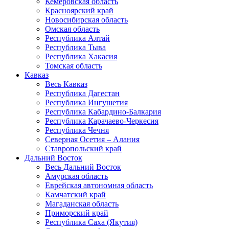
Кемеровская область
Красноярский край
Новосибирская область
Омская область
Республика Алтай
Республика Тыва
Республика Хакасия
Томская область
Кавказ
Весь Кавказ
Республика Дагестан
Республика Ингушетия
Республика Кабардино-Балкария
Республика Карачаево-Черкесия
Республика Чечня
Северная Осетия – Алания
Ставропольский край
Дальний Восток
Весь Дальний Восток
Амурская область
Еврейская автономная область
Камчатский край
Магаданская область
Приморский край
Республика Саха (Якутия)