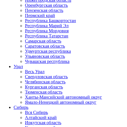
Нижегородская область
Оренбургская область
Пензенская область
Пермский край
Республика Башкортостан
Республика Марий Эл
Республика Мордовия
Республика Татарстан
Самарская область
Саратовская область
Удмуртская республика
Ульяновская область
Чувашская республика
Урал
Весь Урал
Свердловская область
Челябинская область
Курганская область
Тюменская область
Ханты-Мансийский автономный округ
Ямало-Ненецкий автономный округ
Сибирь
Вся Сибирь
Алтайский край
Иркутская область