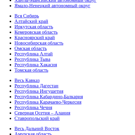
Ханты-Мансийский автономный округ
Ямало-Ненецкий автономный округ
Вся Сибирь
Алтайский край
Иркутская область
Кемеровская область
Красноярский край
Новосибирская область
Омская область
Республика Алтай
Республика Тыва
Республика Хакасия
Томская область
Весь Кавказ
Республика Дагестан
Республика Ингушетия
Республика Кабардино-Балкария
Республика Карачаево-Черкесия
Республика Чечня
Северная Осетия – Алания
Ставропольский край
Весь Дальний Восток
Амурская область