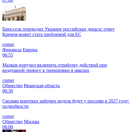
07:06
Брюссель переводит Украине российские деньги: ответ
Кремля может стать проблемой для EC
corner
Финансы
Европа
06:55
Малков поручил включить отработку действий при
воздушной тревоге в тренировки в школах
corner
Общество
Рязанская область
06:30
Сколько коротких рабочих недель будет у россиян в 2027 году:
подробности
corner
Общество
Москва
06:00