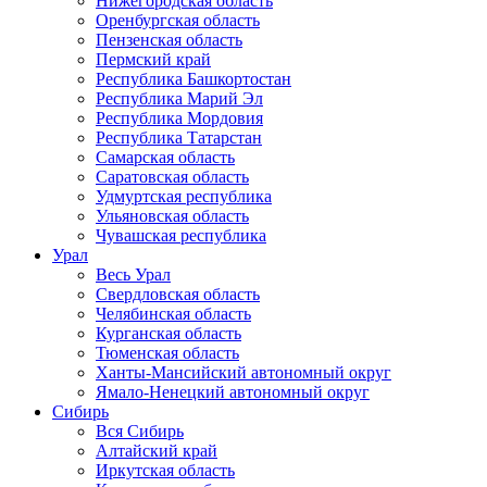
Нижегородская область
Оренбургская область
Пензенская область
Пермский край
Республика Башкортостан
Республика Марий Эл
Республика Мордовия
Республика Татарстан
Самарская область
Саратовская область
Удмуртская республика
Ульяновская область
Чувашская республика
Урал
Весь Урал
Свердловская область
Челябинская область
Курганская область
Тюменская область
Ханты-Мансийский автономный округ
Ямало-Ненецкий автономный округ
Сибирь
Вся Сибирь
Алтайский край
Иркутская область