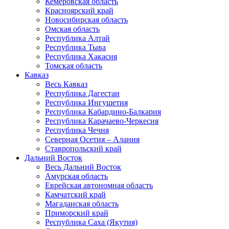
Кемеровская область
Красноярский край
Новосибирская область
Омская область
Республика Алтай
Республика Тыва
Республика Хакасия
Томская область
Кавказ
Весь Кавказ
Республика Дагестан
Республика Ингушетия
Республика Кабардино-Балкария
Республика Карачаево-Черкесия
Республика Чечня
Северная Осетия – Алания
Ставропольский край
Дальний Восток
Весь Дальний Восток
Амурская область
Еврейская автономная область
Камчатский край
Магаданская область
Приморский край
Республика Саха (Якутия)