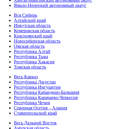
Ханты-Мансийский автономный округ
Ямало-Ненецкий автономный округ
Вся Сибирь
Алтайский край
Иркутская область
Кемеровская область
Красноярский край
Новосибирская область
Омская область
Республика Алтай
Республика Тыва
Республика Хакасия
Томская область
Весь Кавказ
Республика Дагестан
Республика Ингушетия
Республика Кабардино-Балкария
Республика Карачаево-Черкесия
Республика Чечня
Северная Осетия – Алания
Ставропольский край
Весь Дальний Восток
Амурская область