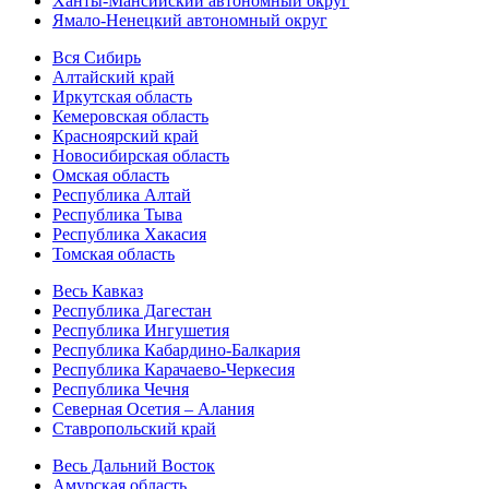
Ханты-Мансийский автономный округ
Ямало-Ненецкий автономный округ
Вся Сибирь
Алтайский край
Иркутская область
Кемеровская область
Красноярский край
Новосибирская область
Омская область
Республика Алтай
Республика Тыва
Республика Хакасия
Томская область
Весь Кавказ
Республика Дагестан
Республика Ингушетия
Республика Кабардино-Балкария
Республика Карачаево-Черкесия
Республика Чечня
Северная Осетия – Алания
Ставропольский край
Весь Дальний Восток
Амурская область