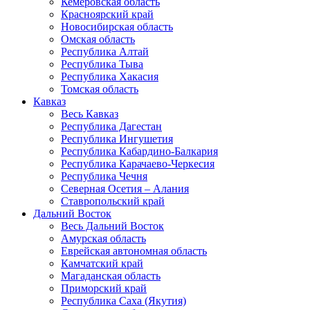
Кемеровская область
Красноярский край
Новосибирская область
Омская область
Республика Алтай
Республика Тыва
Республика Хакасия
Томская область
Кавказ
Весь Кавказ
Республика Дагестан
Республика Ингушетия
Республика Кабардино-Балкария
Республика Карачаево-Черкесия
Республика Чечня
Северная Осетия – Алания
Ставропольский край
Дальний Восток
Весь Дальний Восток
Амурская область
Еврейская автономная область
Камчатский край
Магаданская область
Приморский край
Республика Саха (Якутия)