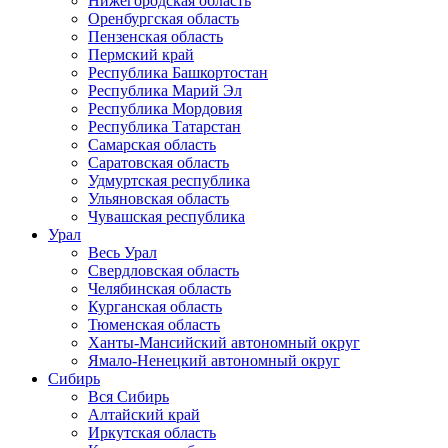
Нижегородская область
Оренбургская область
Пензенская область
Пермский край
Республика Башкортостан
Республика Марий Эл
Республика Мордовия
Республика Татарстан
Самарская область
Саратовская область
Удмуртская республика
Ульяновская область
Чувашская республика
Урал
Весь Урал
Свердловская область
Челябинская область
Курганская область
Тюменская область
Ханты-Мансийский автономный округ
Ямало-Ненецкий автономный округ
Сибирь
Вся Сибирь
Алтайский край
Иркутская область