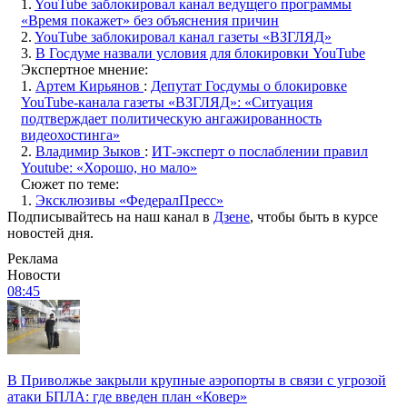
1.
YouTube заблокировал канал ведущего программы
«Время покажет» без объяснения причин
2.
YouTube заблокировал канал газеты «ВЗГЛЯД»
3.
В Госдуме назвали условия для блокировки YouTube
Экспертное мнение:
1.
Артем Кирьянов
:
Депутат Госдумы о блокировке
YouTube-канала газеты «ВЗГЛЯД»: «Ситуация
подтверждает политическую ангажированность
видеохостинга»
2.
Владимир Зыков
:
ИТ-эксперт о послаблении правил
Youtube: «Хорошо, но мало»
Сюжет по теме:
1.
Эксклюзивы «ФедералПресс»
Подписывайтесь на наш канал в
Дзене
, чтобы быть в курсе
новостей дня.
Реклама
Новости
08:45
В Приволжье закрыли крупные аэропорты в связи с угрозой
атаки БПЛА: где введен план «Ковер»