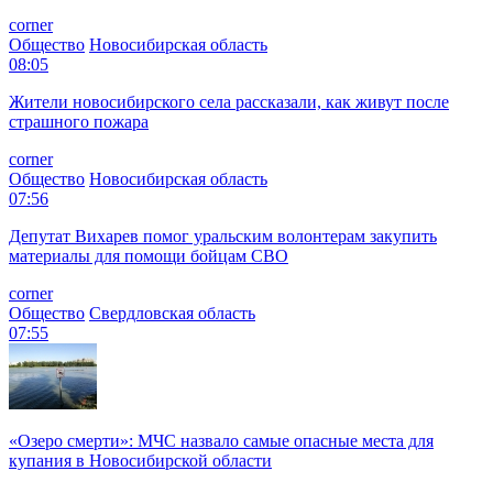
corner
Общество
Новосибирская область
08:05
Жители новосибирского села рассказали, как живут после
страшного пожара
corner
Общество
Новосибирская область
07:56
Депутат Вихарев помог уральским волонтерам закупить
материалы для помощи бойцам СВО
corner
Общество
Свердловская область
07:55
«Озеро смерти»: МЧС назвало самые опасные места для
купания в Новосибирской области