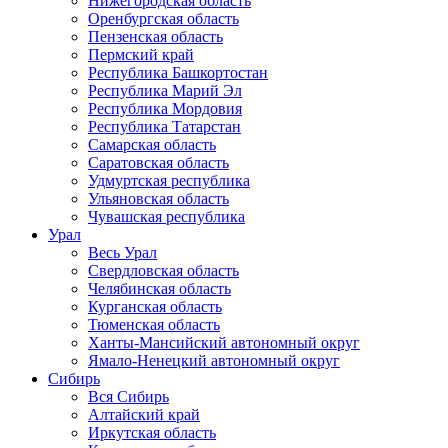
Нижегородская область
Оренбургская область
Пензенская область
Пермский край
Республика Башкортостан
Республика Марий Эл
Республика Мордовия
Республика Татарстан
Самарская область
Саратовская область
Удмуртская республика
Ульяновская область
Чувашская республика
Урал
Весь Урал
Свердловская область
Челябинская область
Курганская область
Тюменская область
Ханты-Мансийский автономный округ
Ямало-Ненецкий автономный округ
Сибирь
Вся Сибирь
Алтайский край
Иркутская область