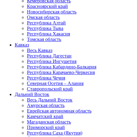
Кемеровская область
Красноярский край
Новосибирская область
Омская область
Республика Алтай
Республика Тыва
Республика Хакасия
Томская область
Кавказ
Весь Кавказ
Республика Дагестан
Республика Ингушетия
Республика Кабардино-Балкария
Республика Карачаево-Черкесия
Республика Чечня
Северная Осетия – Алания
Ставропольский край
Дальний Восток
Весь Дальний Восток
Амурская область
Еврейская автономная область
Камчатский край
Магаданская область
Приморский край
Республика Саха (Якутия)