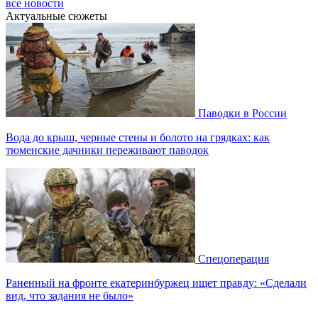
все новости
Актуальные сюжеты
Паводки в России
Вода до крыш, черные стены и болото на грядках: как
тюменские дачники переживают паводок
Спецоперация
Раненный на фронте екатеринбуржец ищет правду: «Сделали
вид, что задания не было»