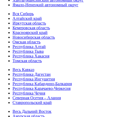
Ханты-Мансийский автономный округ
Ямало-Ненецкий автономный округ
Вся Сибирь
Алтайский край
Иркутская область
Кемеровская область
Красноярский край
Новосибирская область
Омская область
Республика Алтай
Республика Тыва
Республика Хакасия
Томская область
Весь Кавказ
Республика Дагестан
Республика Ингушетия
Республика Кабардино-Балкария
Республика Карачаево-Черкесия
Республика Чечня
Северная Осетия – Алания
Ставропольский край
Весь Дальний Восток
Амурская область