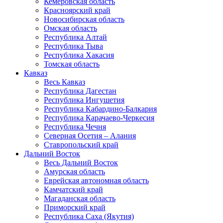
Кемеровская область
Красноярский край
Новосибирская область
Омская область
Республика Алтай
Республика Тыва
Республика Хакасия
Томская область
Кавказ
Весь Кавказ
Республика Дагестан
Республика Ингушетия
Республика Кабардино-Балкария
Республика Карачаево-Черкесия
Республика Чечня
Северная Осетия – Алания
Ставропольский край
Дальний Восток
Весь Дальний Восток
Амурская область
Еврейская автономная область
Камчатский край
Магаданская область
Приморский край
Республика Саха (Якутия)