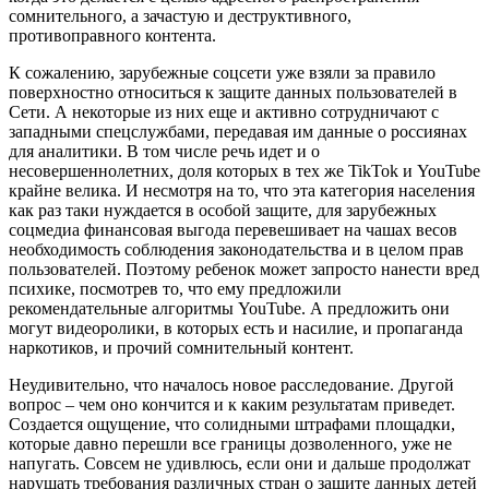
сомнительного, а зачастую и деструктивного,
противоправного контента.
К сожалению, зарубежные соцсети уже взяли за правило
поверхностно относиться к защите данных пользователей в
Сети. А некоторые из них еще и активно сотрудничают с
западными спецслужбами, передавая им данные о россиянах
для аналитики. В том числе речь идет и о
несовершеннолетних, доля которых в тех же TikTok и YouTube
крайне велика. И несмотря на то, что эта категория населения
как раз таки нуждается в особой защите, для зарубежных
соцмедиа финансовая выгода перевешивает на чашах весов
необходимость соблюдения законодательства и в целом прав
пользователей. Поэтому ребенок может запросто нанести вред
психике, посмотрев то, что ему предложили
рекомендательные алгоритмы YouTube. А предложить они
могут видеоролики, в которых есть и насилие, и пропаганда
наркотиков, и прочий сомнительный контент.
Неудивительно, что началось новое расследование. Другой
вопрос – чем оно кончится и к каким результатам приведет.
Создается ощущение, что солидными штрафами площадки,
которые давно перешли все границы дозволенного, уже не
напугать. Совсем не удивлюсь, если они и дальше продолжат
нарушать требования различных стран о защите данных детей