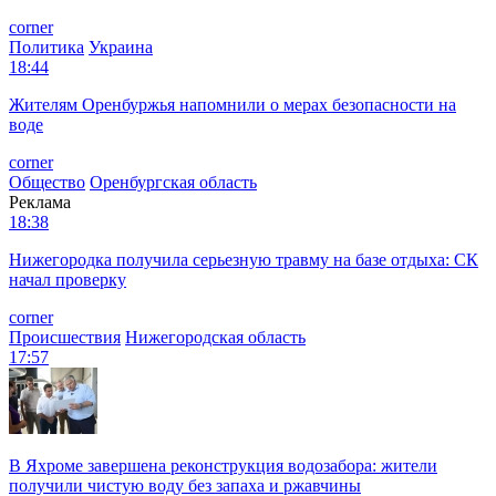
corner
Политика
Украина
18:44
Жителям Оренбуржья напомнили о мерах безопасности на
воде
corner
Общество
Оренбургская область
Реклама
18:38
Нижегородка получила серьезную травму на базе отдыха: СК
начал проверку
corner
Происшествия
Нижегородская область
17:57
В Яхроме завершена реконструкция водозабора: жители
получили чистую воду без запаха и ржавчины