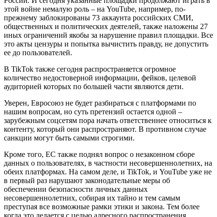
России. И сегодня указанные площадки продолжают играть в
этой войне немалую роль – на YouTube, например, по-
прежнему заблокированы 73 аккаунта российских СМИ,
общественных и политических деятелей, также наложены 27
иных ограничений якобы за нарушение правил площадки. Все
это акты цензуры и попытка вычистить правду, не допустить
ее до пользователей.
В TikTok также сегодня распространяется огромное
количество недостоверной информации, фейков, целевой
аудиторией которых по большей части являются дети.
Уверен, Евросоюз не будет разбираться с платформами по
нашим вопросам, но суть претензий остается одной –
зарубежным соцсетям пора начать ответственнее относиться к
контенту, который они распространяют. В противном случае
санкции могут быть самыми строгими.
Кроме того, ЕС также поднял вопрос о незаконном сборе
данных о пользователях, в частности несовершеннолетних, на
обеих платформах. На самом деле, и TikTok, и YouTube уже не
в первый раз нарушают законодательные меры об
обеспечении безопасности личных данных
несовершеннолетних, собирая их тайно и тем самым
преступая все возможные рамки этики и закона. Тем более
когда это делается с целью адресного распространения