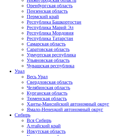
Нижегородская область
Оренбургская область
Пензенская область
Пермский край
Республика Башкортостан
Республика Марий Эл
Республика Мордовия
Республика Татарстан
Самарская область
Саратовская область
Удмуртская республика
Ульяновская область
Чувашская республика
Урал
Весь Урал
Свердловская область
Челябинская область
Курганская область
Тюменская область
Ханты-Мансийский автономный округ
Ямало-Ненецкий автономный округ
Сибирь
Вся Сибирь
Алтайский край
Иркутская область