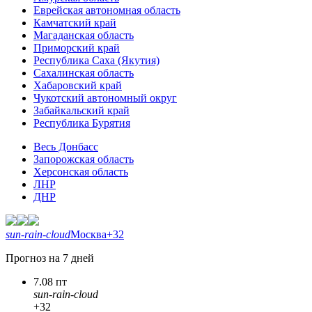
Еврейская автономная область
Камчатский край
Магаданская область
Приморский край
Республика Саха (Якутия)
Сахалинская область
Хабаровский край
Чукотский автономный округ
Забайкальский край
Республика Бурятия
Весь Донбасс
Запорожская область
Херсонская область
ЛНР
ДНР
sun-rain-cloud
Москва
+32
Прогноз на 7 дней
7.08 пт
sun-rain-cloud
+32