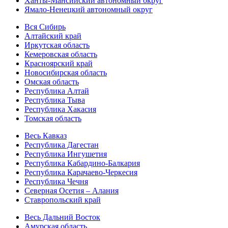
Ханты-Мансийский автономный округ
Ямало-Ненецкий автономный округ
Вся Сибирь
Алтайский край
Иркутская область
Кемеровская область
Красноярский край
Новосибирская область
Омская область
Республика Алтай
Республика Тыва
Республика Хакасия
Томская область
Весь Кавказ
Республика Дагестан
Республика Ингушетия
Республика Кабардино-Балкария
Республика Карачаево-Черкесия
Республика Чечня
Северная Осетия – Алания
Ставропольский край
Весь Дальний Восток
Амурская область