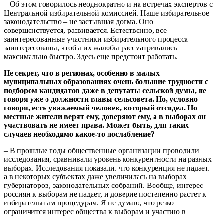
– Об этом говорилось неоднократно и на встречах экспертов с
Центральной избирательной комиссией. Наше избирательное
законодательство – не застывшая догма. Оно
совершенствуется, развивается. Естественно, все
заинтересованные участники избирательного процесса
заинтересованы, чтобы их жалобы рассматривались
максимально быстро. Здесь еще предстоит работать.
Не секрет, что в регионах, особенно в малых
муниципальных образованиях очень большие трудности с
подбором кандидатов даже в депутаты сельской думы, не
говоря уже о должности главы сельсовета. Но, условно
говоря, есть уважаемый человек, который отсидел. Но
местные жители верят ему, доверяют ему, а в выборах он
участвовать не имеет права. Может быть, для таких
случаев необходимо какое-то послабление?
– В прошлые годы общественные организации проводили
исследования, сравнивали уровень конкурентности на разных
выборах. Исследования показали, что конкуренция не падает,
а в некоторых субъектах даже увеличилась на выборах
губернаторов, законодательных собраний. Вообще, интерес
россиян к выборам не падает, и доверие постепенно растет к
избирательным процедурам. Я не думаю, что резко
ограничится интерес общества к выборам и участию в