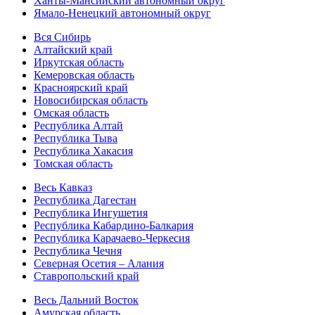
Ханты-Мансийский автономный округ
Ямало-Ненецкий автономный округ
Вся Сибирь
Алтайский край
Иркутская область
Кемеровская область
Красноярский край
Новосибирская область
Омская область
Республика Алтай
Республика Тыва
Республика Хакасия
Томская область
Весь Кавказ
Республика Дагестан
Республика Ингушетия
Республика Кабардино-Балкария
Республика Карачаево-Черкесия
Республика Чечня
Северная Осетия – Алания
Ставропольский край
Весь Дальний Восток
Амурская область