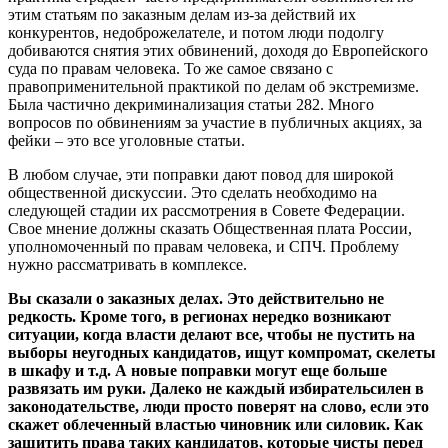
этим статьям по заказным делам из-за действий их
конкурентов, недоброжелателе, и потом люди подолгу
добиваются снятия этих обвинений, доходя до Европейского
суда по правам человека. То же самое связано с
правоприменительной практикой по делам об экстремизме.
Была частично декриминализация статьи 282. Много
вопросов по обвинениям за участие в публичных акциях, за
фейки – это все уголовные статьи.
В любом случае, эти поправки дают повод для широкой
общественной дискуссии. Это сделать необходимо на
следующей стадии их рассмотрения в Совете Федерации.
Свое мнение должны сказать Общественная плата России,
уполномоченный по правам человека, и СПЧ. Проблему
нужно рассматривать в комплексе.
Вы сказали о заказных делах. Это действительно не
редкость. Кроме того, в регионах нередко возникают
ситуации, когда власти делают все, чтобы не пустить на
выборы неугодных кандидатов, ищут компромат, скелеты
в шкафу и т.д. А новые поправки могут еще больше
развязать им руки. Далеко не каждый избирательсилен в
законодательстве, люди просто поверят на слово, если это
скажет облеченный властью чиновник или силовик. Как
защитить права таких кандидатов, которые чисты перед