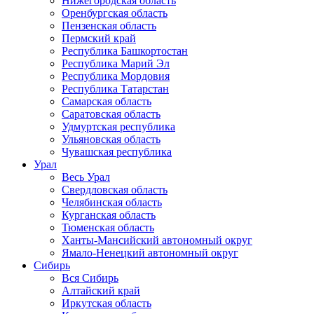
Нижегородская область
Оренбургская область
Пензенская область
Пермский край
Республика Башкортостан
Республика Марий Эл
Республика Мордовия
Республика Татарстан
Самарская область
Саратовская область
Удмуртская республика
Ульяновская область
Чувашская республика
Урал
Весь Урал
Свердловская область
Челябинская область
Курганская область
Тюменская область
Ханты-Мансийский автономный округ
Ямало-Ненецкий автономный округ
Сибирь
Вся Сибирь
Алтайский край
Иркутская область