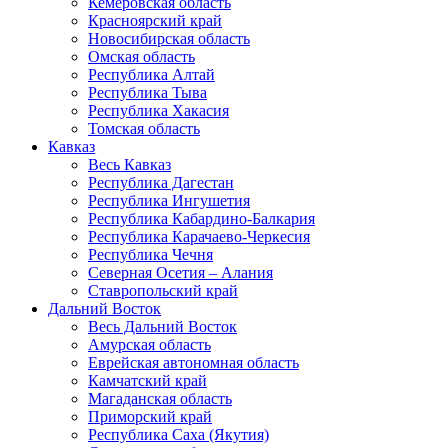
Кемеровская область
Красноярский край
Новосибирская область
Омская область
Республика Алтай
Республика Тыва
Республика Хакасия
Томская область
Кавказ
Весь Кавказ
Республика Дагестан
Республика Ингушетия
Республика Кабардино-Балкария
Республика Карачаево-Черкесия
Республика Чечня
Северная Осетия – Алания
Ставропольский край
Дальний Восток
Весь Дальний Восток
Амурская область
Еврейская автономная область
Камчатский край
Магаданская область
Приморский край
Республика Саха (Якутия)