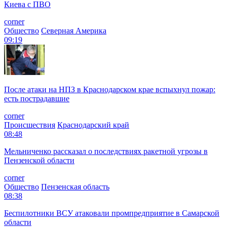
Киева с ПВО
corner
Общество
Северная Америка
09:19
После атаки на НПЗ в Краснодарском крае вспыхнул пожар:
есть пострадавшие
corner
Происшествия
Краснодарский край
08:48
Мельниченко рассказал о последствиях ракетной угрозы в
Пензенской области
corner
Общество
Пензенская область
08:38
Беспилотники ВСУ атаковали промпредприятие в Самарской
области