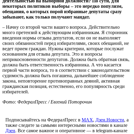
деятельностью на выборной должности? По сути, для
некоторых политиков выборы – это нередко популизм,
обещания, о которых порой избранные депутаты сразу
забывают, как только получают мандат.
– Начну со второй части вашего вопроса. Действительно
много претензий к действующим избранникам. Я сторонник
введения нормы отзыва депутатов, если он не выполняет
своих обязанностей перед избирателями, своих обещаний, не
ведет прием граждан. Нужны критерии, которые послужат
основанием для отзыва депутата. Это и вопросы
неприкосновенности депутатов. Должна быть обратная связь,
должна быть ответственность избранника. А что касается
первой части вопроса, то в соответствии с законодательством
судимость должна быть погашена, дальнейшее соблюдение
закона, неповторение противоправных деяний, активная
гражданская позиция, естественно, его популярность среди
избирателей.
Фото: ФедералПресс / Евгений Поторочин
Подписывайтесь на ФедералПресс в
МАХ
,
Дзен.Новости
, а
также следите за самыми интересными новостями в канале
Дзен
. Все самое важное и оперативное — в telegram-канале