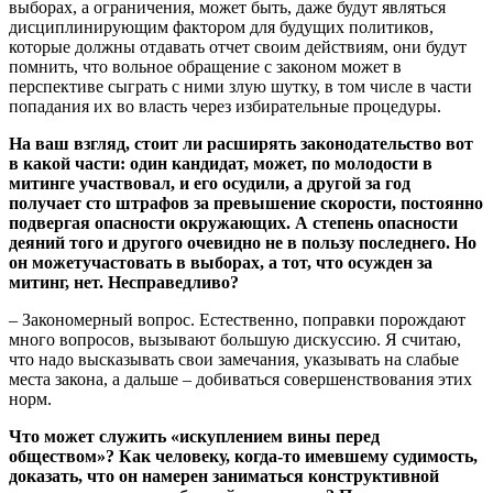
выборах, а ограничения, может быть, даже будут являться
дисциплинирующим фактором для будущих политиков,
которые должны отдавать отчет своим действиям, они будут
помнить, что вольное обращение с законом может в
перспективе сыграть с ними злую шутку, в том числе в части
попадания их во власть через избирательные процедуры.
На ваш взгляд, стоит ли расширять законодательство вот
в какой части: один кандидат, может, по молодости в
митинге участвовал, и его осудили, а другой за год
получает сто штрафов за превышение скорости, постоянно
подвергая опасности окружающих. А степень опасности
деяний того и другого очевидно не в пользу последнего. Но
он можетучастовать в выборах, а тот, что осужден за
митинг, нет. Несправедливо?
– Закономерный вопрос. Естественно, поправки порождают
много вопросов, вызывают большую дискуссию. Я считаю,
что надо высказывать свои замечания, указывать на слабые
места закона, а дальше – добиваться совершенствования этих
норм.
Что может служить «искуплением вины перед
обществом»? Как человеку, когда-то имевшему судимость,
доказать, что он намерен заниматься конструктивной