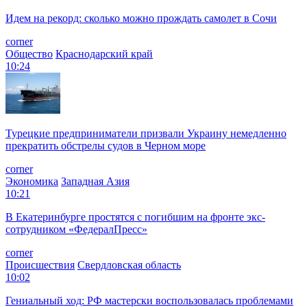
Идем на рекорд: сколько можно прождать самолет в Сочи
corner
Общество
Краснодарский край
10:24
Турецкие предприниматели призвали Украину немедленно
прекратить обстрелы судов в Черном море
corner
Экономика
Западная Азия
10:21
В Екатеринбурге простятся с погибшим на фронте экс-
сотрудником «ФедералПресс»
corner
Происшествия
Свердловская область
10:02
Гениальный ход: РФ мастерски воспользовалась проблемами