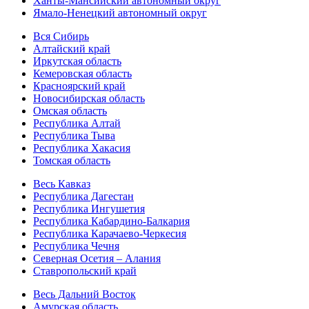
Ханты-Мансийский автономный округ
Ямало-Ненецкий автономный округ
Вся Сибирь
Алтайский край
Иркутская область
Кемеровская область
Красноярский край
Новосибирская область
Омская область
Республика Алтай
Республика Тыва
Республика Хакасия
Томская область
Весь Кавказ
Республика Дагестан
Республика Ингушетия
Республика Кабардино-Балкария
Республика Карачаево-Черкесия
Республика Чечня
Северная Осетия – Алания
Ставропольский край
Весь Дальний Восток
Амурская область