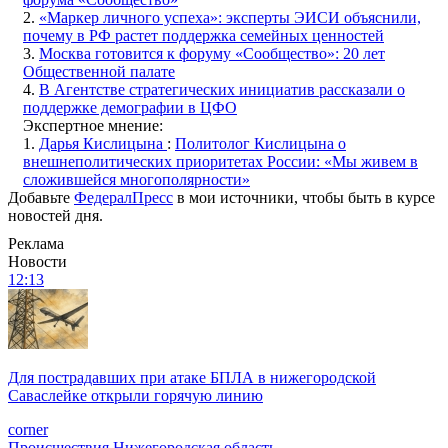
2.
«Маркер личного успеха»: эксперты ЭИСИ объяснили,
почему в РФ растет поддержка семейных ценностей
3.
Москва готовится к форуму «Сообщество»: 20 лет
Общественной палате
4.
В Агентстве стратегических инициатив рассказали о
поддержке демографии в ЦФО
Экспертное мнение:
1.
Дарья Кислицына
:
Политолог Кислицына о
внешнеполитических приоритетах России: «Мы живем в
сложившейся многополярности»
Добавьте
ФедералПресс
в мои источники, чтобы быть в курсе
новостей дня.
Реклама
Новости
12:13
Для пострадавших при атаке БПЛА в нижегородской
Саваслейке открыли горячую линию
corner
Происшествия
Нижегородская область