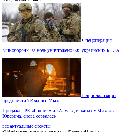
Спецоперация
Минобороны: за ночь уничтожено 605 украинских БПЛА
Национализация
предприятий Южного Урала
Продажа ТРК «Родник» и «Алмаз», изъятых у Михаила
Юревича, снова сорвалась
все актуальные сюжеты
© Информационное агентство «ФедералПресс»