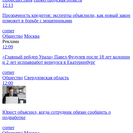
12:13
Прозрачность кредитов: эксперты объяснили, как новый закон
поможет в борьбе с мошенниками
corner
Общество
Москва
Реклама
12:09
«Главный рейдер Урала» Павел Федулев после 18 лет колонии
и 2 лет исправработ вернулся в Екатеринбург
corner
Общество
Свердловская область
12:00
Юрист объяснил, когда сотрудник обязан сообщить о
подработке
corner
Общество
Москва