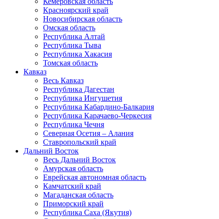
Кемеровская область
Красноярский край
Новосибирская область
Омская область
Республика Алтай
Республика Тыва
Республика Хакасия
Томская область
Кавказ
Весь Кавказ
Республика Дагестан
Республика Ингушетия
Республика Кабардино-Балкария
Республика Карачаево-Черкесия
Республика Чечня
Северная Осетия – Алания
Ставропольский край
Дальний Восток
Весь Дальний Восток
Амурская область
Еврейская автономная область
Камчатский край
Магаданская область
Приморский край
Республика Саха (Якутия)