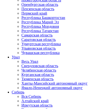
Нижегородская область
Оренбургская область
Пензенская область
Пермский край
Республика Башкортостан
Республика Марий Эл
Республика Мордовия
Республика Татарстан
Самарская область
Саратовская область
Удмуртская республика
Ульяновская область
Чувашская республика
Урал
Весь Урал
Свердловская область
Челябинская область
Курганская область
Тюменская область
Ханты-Мансийский автономный округ
Ямало-Ненецкий автономный округ
Сибирь
Вся Сибирь
Алтайский край
Иркутская область