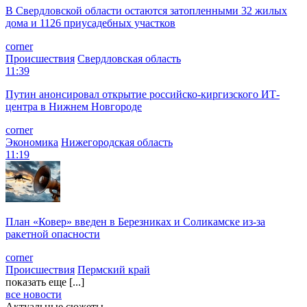
В Свердловской области остаются затопленными 32 жилых
дома и 1126 приусадебных участков
corner
Происшествия
Свердловская область
11:39
Путин анонсировал открытие российско-киргизского ИТ-
центра в Нижнем Новгороде
corner
Экономика
Нижегородская область
11:19
План «Ковер» введен в Березниках и Соликамске из-за
ракетной опасности
corner
Происшествия
Пермский край
показать еще [...]
все новости
Актуальные сюжеты