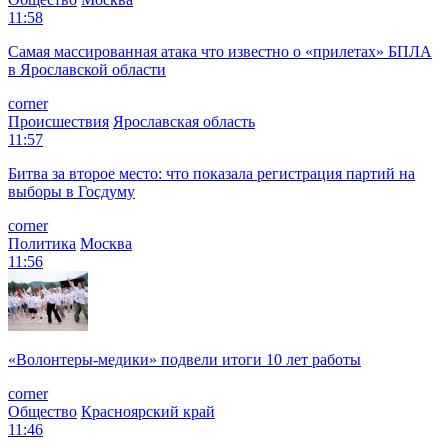
11:58
Самая массированная атака что известно о «прилетах» БПЛА
в Ярославской области
corner
Происшествия
Ярославская область
11:57
Битва за второе место: что показала регистрация партий на
выборы в Госдуму
corner
Политика
Москва
11:56
«Волонтеры-медики» подвели итоги 10 лет работы
corner
Общество
Красноярский край
11:46