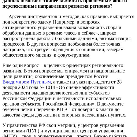
данных помогают точнее выявлять проблемные зоны и
перспективные направления развития регионов?
— Арсенал инструментов и методов, как правило, выбирается
под конкретную задачу. Например, в вопросах
антикризисного управления важна возможность сбора и
обработки данных в режиме «здесь и сейчас», широко
распространена работа с большими данными, автоматизация
процессов. В других вопросах необходима более точная
настройка, что требует обращения к социологии, замерам
общественного мнения, к фокус-группам.
Еще один вопрос – в целевых ориентирах регионального
развития. В этом вопросе мы опираемся на национальные
цели развития, обозначенные президентом России
Владимиром Путиным
, а также на указ президента от 28
ноября 2024 года № 1014 «Об оценке эффективности
деятельности высших должностных лиц субъектов
Российской Федерации и деятельности исполнительных
органов субъектов Российской Федерации». В документе
очерчен четкий перечень КПЭ – от доверия к власти до
качества среды для жизни в опорных населенных пунктах.
У правительства РФ свои метрики, у центров управления
регионами (ЦУР) и муниципальных центров управления
(МЦУ) – свои, у общественников – третьи. Важно работать