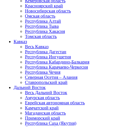
Кемеровская область
Красноярский край
Новосибирская область
Омская область
Республика Алтай
Республика Тыва
Республика Хакасия
Томская область
Кавказ
Весь Кавказ
Республика Дагестан
Республика Ингушетия
Республика Кабардино-Балкария
Республика Карачаево-Черкесия
Республика Чечня
Северная Осетия – Алания
Ставропольский край
Дальний Восток
Весь Дальний Восток
Амурская область
Еврейская автономная область
Камчатский край
Магаданская область
Приморский край
Республика Саха (Якутия)