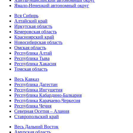
Ханты-Мансийский автономный округ
Ямало-Ненецкий автономный округ
Вся Сибирь
Алтайский край
Иркутская область
Кемеровская область
Красноярский край
Новосибирская область
Омская область
Республика Алтай
Республика Тыва
Республика Хакасия
Томская область
Весь Кавказ
Республика Дагестан
Республика Ингушетия
Республика Кабардино-Балкария
Республика Карачаево-Черкесия
Республика Чечня
Северная Осетия – Алания
Ставропольский край
Весь Дальний Восток
Амурская область