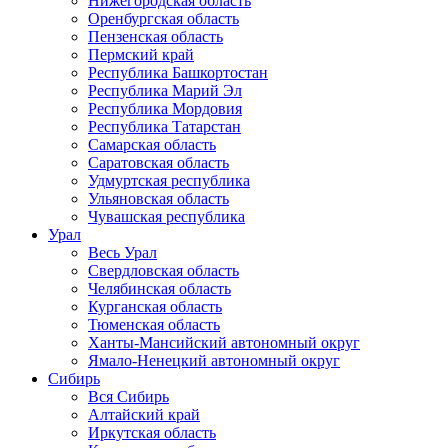
Нижегородская область
Оренбургская область
Пензенская область
Пермский край
Республика Башкортостан
Республика Марий Эл
Республика Мордовия
Республика Татарстан
Самарская область
Саратовская область
Удмуртская республика
Ульяновская область
Чувашская республика
Урал
Весь Урал
Свердловская область
Челябинская область
Курганская область
Тюменская область
Ханты-Мансийский автономный округ
Ямало-Ненецкий автономный округ
Сибирь
Вся Сибирь
Алтайский край
Иркутская область