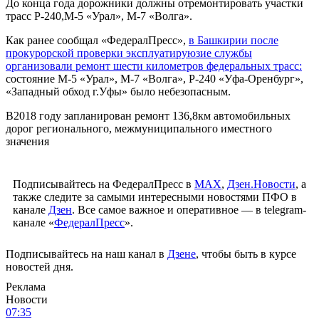
До конца года дорожники должны отремонтировать участки
трасс Р-240,М-5 «Урал», М-7 «Волга».
Как ранее сообщал «ФедералПресс»,
в Башкирии после
прокурорской проверки эксплуатируюзие службы
организовали ремонт шести километров федеральных трасс:
состояние М-5 «Урал», М-7 «Волга», Р-240 «Уфа-Оренбург»,
«Западный обход г.Уфы» было небезопасным.
В2018 году запланирован ремонт 136,8км автомобильных
дорог регионального, межмуниципального иместного
значения
Подписывайтесь на ФедералПресс в
МАХ
,
Дзен.Новости
, а
также следите за самыми интересными новостями ПФО в
канале
Дзен
. Все самое важное и оперативное — в telegram-
канале «
ФедералПресс
».
Подписывайтесь на наш канал в
Дзене
, чтобы быть в курсе
новостей дня.
Реклама
Новости
07:35