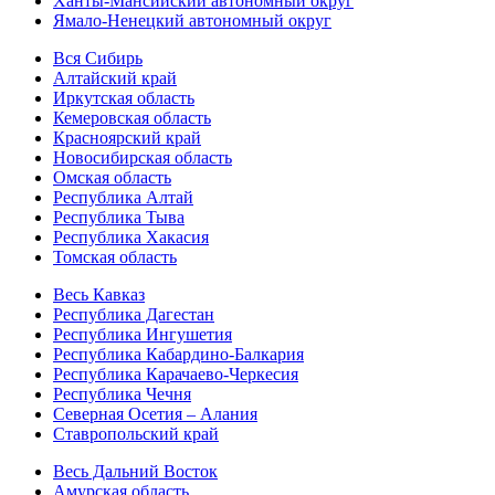
Ханты-Мансийский автономный округ
Ямало-Ненецкий автономный округ
Вся Сибирь
Алтайский край
Иркутская область
Кемеровская область
Красноярский край
Новосибирская область
Омская область
Республика Алтай
Республика Тыва
Республика Хакасия
Томская область
Весь Кавказ
Республика Дагестан
Республика Ингушетия
Республика Кабардино-Балкария
Республика Карачаево-Черкесия
Республика Чечня
Северная Осетия – Алания
Ставропольский край
Весь Дальний Восток
Амурская область