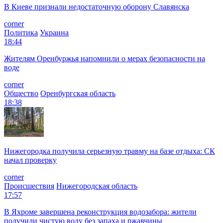
В Киеве признали недостаточную оборону Славянска
corner
Политика
Украина
18:44
Жителям Оренбуржья напомнили о мерах безопасности на
воде
corner
Общество
Оренбургская область
18:38
Нижегородка получила серьезную травму на базе отдыха: СК
начал проверку
corner
Происшествия
Нижегородская область
17:57
В Яхроме завершена реконструкция водозабора: жители
получили чистую воду без запаха и ржавчины