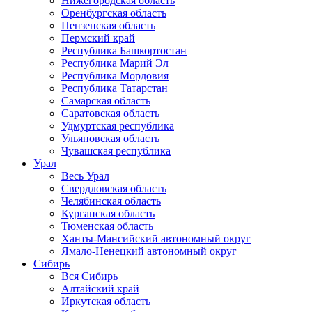
Нижегородская область
Оренбургская область
Пензенская область
Пермский край
Республика Башкортостан
Республика Марий Эл
Республика Мордовия
Республика Татарстан
Самарская область
Саратовская область
Удмуртская республика
Ульяновская область
Чувашская республика
Урал
Весь Урал
Свердловская область
Челябинская область
Курганская область
Тюменская область
Ханты-Мансийский автономный округ
Ямало-Ненецкий автономный округ
Сибирь
Вся Сибирь
Алтайский край
Иркутская область