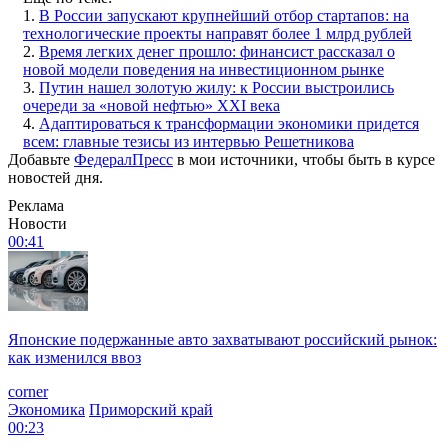
1.
В России запускают крупнейший отбор стартапов: на
технологические проекты направят более 1 млрд рублей
2.
Время легких денег прошло: финансист рассказал о
новой модели поведения на инвестиционном рынке
3.
Путин нашел золотую жилу: к России выстроились
очереди за «новой нефтью» XXI века
4.
Адаптироваться к трансформации экономики придется
всем: главные тезисы из интервью Решетникова
Добавьте
ФедералПресс
в мои источники, чтобы быть в курсе
новостей дня.
Реклама
Новости
00:41
Японские подержанные авто захватывают российский рынок:
как изменился ввоз
corner
Экономика
Приморский край
00:23