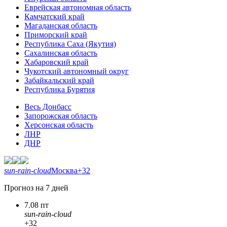
Еврейская автономная область
Камчатский край
Магаданская область
Приморский край
Республика Саха (Якутия)
Сахалинская область
Хабаровский край
Чукотский автономный округ
Забайкальский край
Республика Бурятия
Весь Донбасс
Запорожская область
Херсонская область
ЛНР
ДНР
sun-rain-cloud
Москва
+32
Прогноз на 7 дней
7.08 пт
sun-rain-cloud
+32