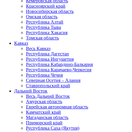
Кемеровская область
Красноярский край
Новосибирская область
Омская область
Республика Алтай
Республика Тыва
Республика Хакасия
Томская область
Кавказ
Весь Кавказ
Республика Дагестан
Республика Ингушетия
Республика Кабардино-Балкария
Республика Карачаево-Черкесия
Республика Чечня
Северная Осетия – Алания
Ставропольский край
Дальний Восток
Весь Дальний Восток
Амурская область
Еврейская автономная область
Камчатский край
Магаданская область
Приморский край
Республика Саха (Якутия)