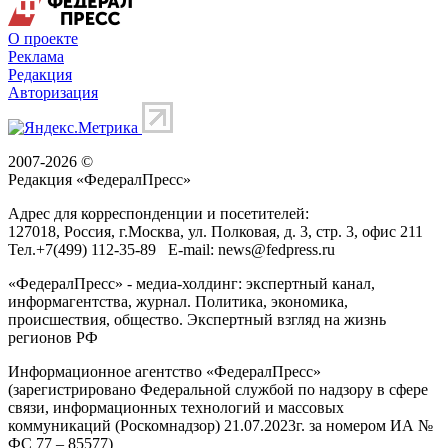
О проекте
Реклама
Редакция
Авторизация
2007-2026 ©
Редакция «
ФедералПресс
»
Адрес для корреспонденции и посетителей:
127018
, Россия, г.
Москва
,
ул. Полковая, д. 3, стр. 3
, офис 211
Тел.
+7(499) 112-35-89
E-mail:
news@fedpress.ru
«ФедералПресс» - медиа-холдинг: экспертный канал,
информагентства, журнал. Политика, экономика,
происшествия, общество. Экспертный взгляд на жизнь
регионов РФ
Информационное агентство «ФедералПресс»
(зарегистрировано Федеральной службой по надзору в сфере
связи, информационных технологий и массовых
коммуникаций (Роскомнадзор) 21.07.2023г. за номером ИА №
ФС 77 – 85577)