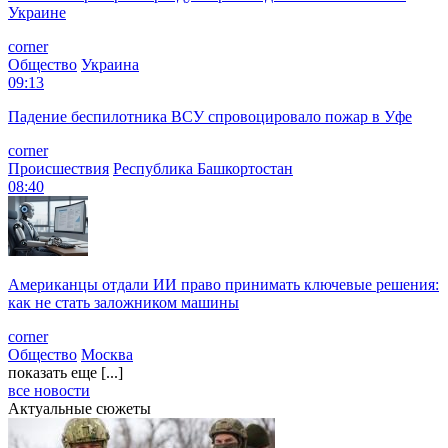
Украине
corner
Общество
Украина
09:13
Падение беспилотника ВСУ спровоцировало пожар в Уфе
corner
Происшествия
Республика Башкортостан
08:40
Американцы отдали ИИ право принимать ключевые решения:
как не стать заложником машины
corner
Общество
Москва
показать еще [...]
все новости
Актуальные сюжеты