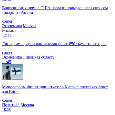
Вопреки санкциям: в США назвали пользующиеся спросом
товары из России
corner
Экономика
Москва
Реклама
12:12
Липецкие аграрии намолотили более 850 тысяч тонн зерна
corner
Экономика
Липецкая область
11:45
Минобороны Финляндии отказало Киеву в поставках ракет
для Patriot
corner
Политика
Москва
10:59