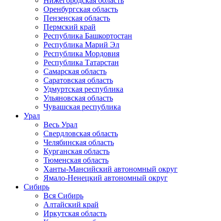
Нижегородская область
Оренбургская область
Пензенская область
Пермский край
Республика Башкортостан
Республика Марий Эл
Республика Мордовия
Республика Татарстан
Самарская область
Саратовская область
Удмуртская республика
Ульяновская область
Чувашская республика
Урал
Весь Урал
Свердловская область
Челябинская область
Курганская область
Тюменская область
Ханты-Мансийский автономный округ
Ямало-Ненецкий автономный округ
Сибирь
Вся Сибирь
Алтайский край
Иркутская область