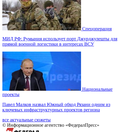
Спецоперация
МИД РФ: Румыния использует порт Джурджулешты для
прямой военной логистики в интересах ВСУ
Национальные
проекты
Павел Малков назвал Южный обход Рязани одним из
ключевых инфраструктурных проектов региона
все актуальные сюжеты
© Информационное агентство «ФедералПресс»