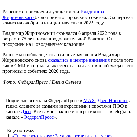
Решение о присвоении улице имени
Владимира
Жириновского
было принято городским советом. Экспертная
комиссия одобрила инициативу еще в 2022 году.
Владимир Жириновский скончался 6 апреля 2022 года в
возрасте 75 лет после продолжительной болезни. Он
похоронен на Новодевичьем кладбище.
Ранее мы сообщали, что архивные заявления Владимира
Жириновского снова
оказались в центре внимания
после того,
как в СМИ и социальных сетях начали активно обсуждать его
прогнозы о событиях 2026 года.
Фото: ФедералПресс / Елена Сычева
Подписывайтесь на ФедералПресс в
МАХ
,
Дзен.Новости
, а
также следите за самыми интересными новостями ПФО в
канале
Дзен
. Все самое важное и оперативное — в telegram-
канале «
ФедералПресс
».
Еще по теме:
1.
«Ты еще кто такая»: Захарова ответила на угрозы