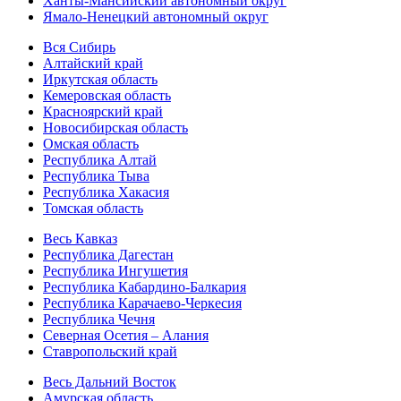
Ханты-Мансийский автономный округ
Ямало-Ненецкий автономный округ
Вся Сибирь
Алтайский край
Иркутская область
Кемеровская область
Красноярский край
Новосибирская область
Омская область
Республика Алтай
Республика Тыва
Республика Хакасия
Томская область
Весь Кавказ
Республика Дагестан
Республика Ингушетия
Республика Кабардино-Балкария
Республика Карачаево-Черкесия
Республика Чечня
Северная Осетия – Алания
Ставропольский край
Весь Дальний Восток
Амурская область