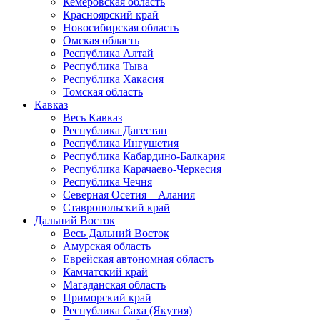
Кемеровская область
Красноярский край
Новосибирская область
Омская область
Республика Алтай
Республика Тыва
Республика Хакасия
Томская область
Кавказ
Весь Кавказ
Республика Дагестан
Республика Ингушетия
Республика Кабардино-Балкария
Республика Карачаево-Черкесия
Республика Чечня
Северная Осетия – Алания
Ставропольский край
Дальний Восток
Весь Дальний Восток
Амурская область
Еврейская автономная область
Камчатский край
Магаданская область
Приморский край
Республика Саха (Якутия)