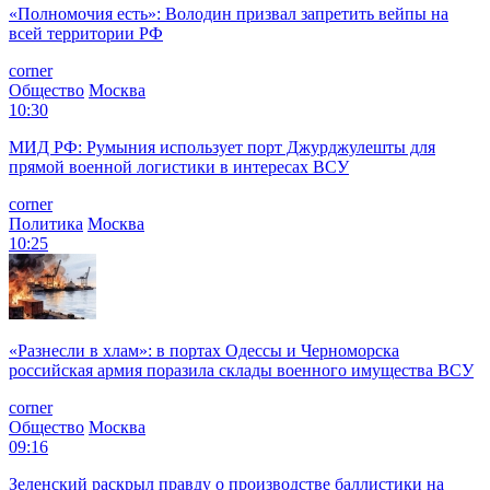
«Полномочия есть»: Володин призвал запретить вейпы на
всей территории РФ
corner
Общество
Москва
10:30
МИД РФ: Румыния использует порт Джурджулешты для
прямой военной логистики в интересах ВСУ
corner
Политика
Москва
10:25
«Разнесли в хлам»: в портах Одессы и Черноморска
российская армия поразила склады военного имущества ВСУ
corner
Общество
Москва
09:16
Зеленский раскрыл правду о производстве баллистики на