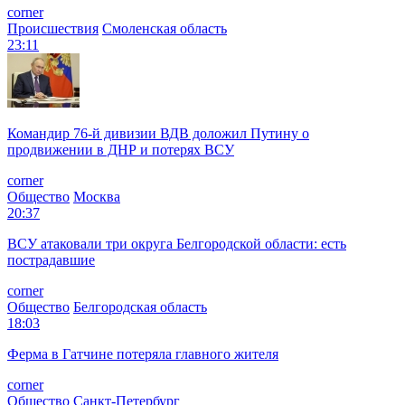
corner
Происшествия
Смоленская область
23:11
Командир 76-й дивизии ВДВ доложил Путину о
продвижении в ДНР и потерях ВСУ
corner
Общество
Москва
20:37
ВСУ атаковали три округа Белгородской области: есть
пострадавшие
corner
Общество
Белгородская область
18:03
Ферма в Гатчине потеряла главного жителя
corner
Общество
Санкт-Петербург