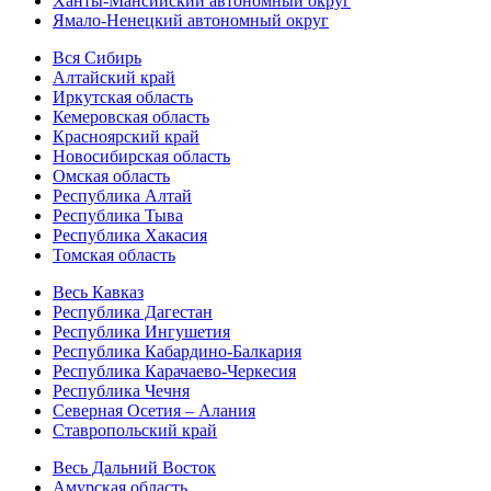
Ханты-Мансийский автономный округ
Ямало-Ненецкий автономный округ
Вся Сибирь
Алтайский край
Иркутская область
Кемеровская область
Красноярский край
Новосибирская область
Омская область
Республика Алтай
Республика Тыва
Республика Хакасия
Томская область
Весь Кавказ
Республика Дагестан
Республика Ингушетия
Республика Кабардино-Балкария
Республика Карачаево-Черкесия
Республика Чечня
Северная Осетия – Алания
Ставропольский край
Весь Дальний Восток
Амурская область