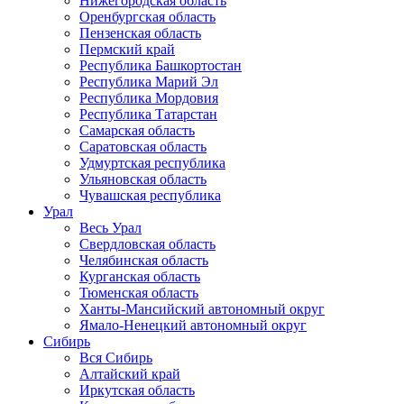
Нижегородская область
Оренбургская область
Пензенская область
Пермский край
Республика Башкортостан
Республика Марий Эл
Республика Мордовия
Республика Татарстан
Самарская область
Саратовская область
Удмуртская республика
Ульяновская область
Чувашская республика
Урал
Весь Урал
Свердловская область
Челябинская область
Курганская область
Тюменская область
Ханты-Мансийский автономный округ
Ямало-Ненецкий автономный округ
Сибирь
Вся Сибирь
Алтайский край
Иркутская область