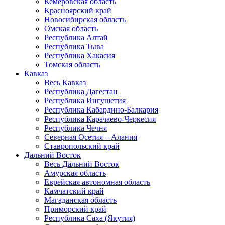
Кемеровская область
Красноярский край
Новосибирская область
Омская область
Республика Алтай
Республика Тыва
Республика Хакасия
Томская область
Кавказ
Весь Кавказ
Республика Дагестан
Республика Ингушетия
Республика Кабардино-Балкария
Республика Карачаево-Черкесия
Республика Чечня
Северная Осетия – Алания
Ставропольский край
Дальний Восток
Весь Дальний Восток
Амурская область
Еврейская автономная область
Камчатский край
Магаданская область
Приморский край
Республика Саха (Якутия)