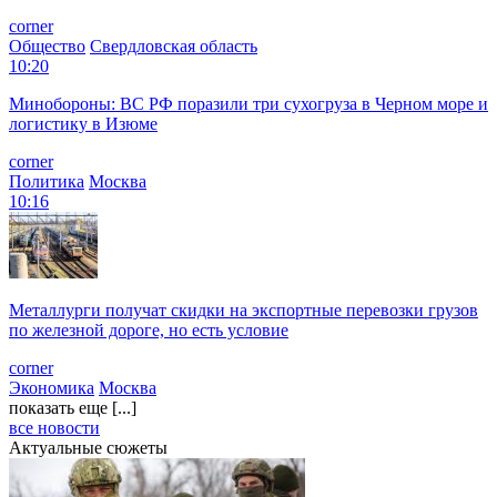
corner
Общество
Свердловская область
10:20
Минобороны: ВС РФ поразили три сухогруза в Черном море и
логистику в Изюме
corner
Политика
Москва
10:16
Металлурги получат скидки на экспортные перевозки грузов
по железной дороге, но есть условие
corner
Экономика
Москва
показать еще [...]
все новости
Актуальные сюжеты