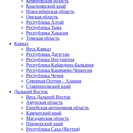
Кемеровская область
Красноярский край
Новосибирская область
Омская область
Республика Алтай
Республика Тыва
Республика Хакасия
Томская область
Кавказ
Весь Кавказ
Республика Дагестан
Республика Ингушетия
Республика Кабардино-Балкария
Республика Карачаево-Черкесия
Республика Чечня
Северная Осетия – Алания
Ставропольский край
Дальний Восток
Весь Дальний Восток
Амурская область
Еврейская автономная область
Камчатский край
Магаданская область
Приморский край
Республика Саха (Якутия)