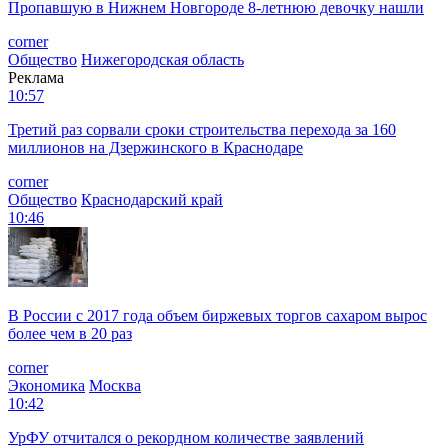
Пропавшую в Нижнем Новгороде 8-летнюю девочку нашли
corner
Общество
Нижегородская область
Реклама
10:57
Третий раз сорвали сроки строительства перехода за 160
миллионов на Дзержинского в Краснодаре
corner
Общество
Краснодарский край
10:46
В России с 2017 года объем биржевых торгов сахаром вырос
более чем в 20 раз
corner
Экономика
Москва
10:42
УрФУ отчитался о рекордном количестве заявлений