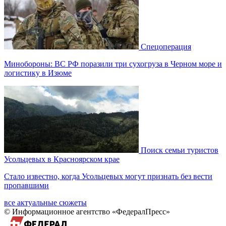
Спецоперация
Минобороны: ВС РФ поразили три сухогруза в Черном море и
логистику в Изюме
Поиск семьи туристов
Усольцевых в Красноярском крае
Стало известно, когда Усольцевых могут признать без вести
пропавшими
все актуальные сюжеты
© Информационное агентство «ФедералПресс»