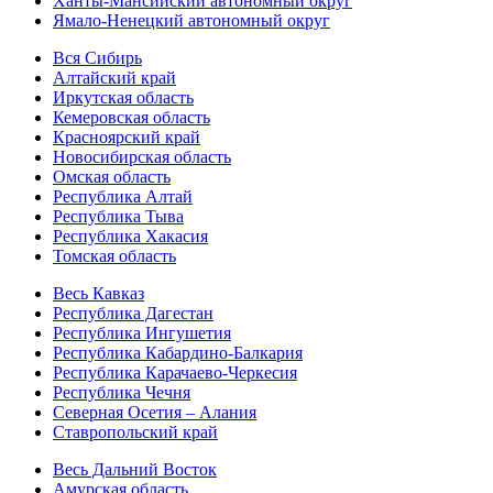
Ханты-Мансийский автономный округ
Ямало-Ненецкий автономный округ
Вся Сибирь
Алтайский край
Иркутская область
Кемеровская область
Красноярский край
Новосибирская область
Омская область
Республика Алтай
Республика Тыва
Республика Хакасия
Томская область
Весь Кавказ
Республика Дагестан
Республика Ингушетия
Республика Кабардино-Балкария
Республика Карачаево-Черкесия
Республика Чечня
Северная Осетия – Алания
Ставропольский край
Весь Дальний Восток
Амурская область