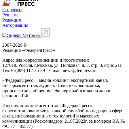
О проекте
Реклама
Редакция
Авторизация
2007-2026 ©
Редакция «
ФедералПресс
»
Адрес для корреспонденции и посетителей:
127018
, Россия, г.
Москва
,
ул. Полковая, д. 3, стр. 3
, офис 211
Тел.
+7(499) 112-35-89
E-mail:
news@fedpress.ru
«ФедералПресс» - медиа-холдинг: экспертный канал,
информагентства, журнал. Политика, экономика,
происшествия, общество. Экспертный взгляд на жизнь
регионов РФ
Информационное агентство «ФедералПресс»
(зарегистрировано Федеральной службой по надзору в сфере
связи, информационных технологий и массовых
коммуникаций (Роскомнадзор) 21.07.2023г. за номером ИА №
ФС 77 – 85577)