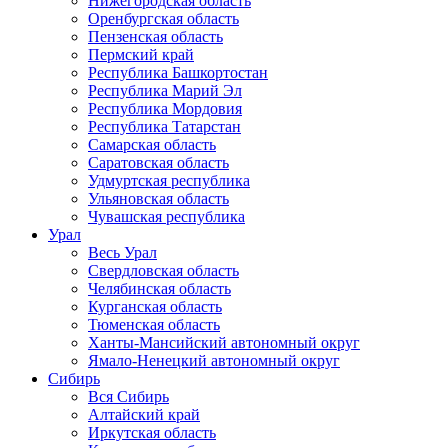
Нижегородская область
Оренбургская область
Пензенская область
Пермский край
Республика Башкортостан
Республика Марий Эл
Республика Мордовия
Республика Татарстан
Самарская область
Саратовская область
Удмуртская республика
Ульяновская область
Чувашская республика
Урал
Весь Урал
Свердловская область
Челябинская область
Курганская область
Тюменская область
Ханты-Мансийский автономный округ
Ямало-Ненецкий автономный округ
Сибирь
Вся Сибирь
Алтайский край
Иркутская область