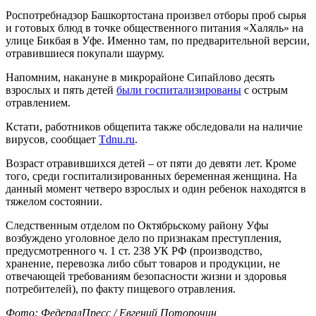
Роспотребнадзор Башкортостана произвел отборы проб сырья
и готовых блюд в точке общественного питания «Халяль» на
улице Бикбая в Уфе. Именно там, по предварительной версии,
отравившиеся покупали шаурму.
Напомним, накануне в микрорайоне Сипайлово десять
взрослых и пять детей
были госпитализированы
с острым
отравлением.
Кстати, работников общепита также обследовали на наличие
вирусов, сообщает
Tdnu.ru
.
Возраст отравившихся детей – от пяти до девяти лет. Кроме
того, среди госпитализированных беременная женщина. На
данный момент четверо взрослых и один ребенок находятся в
тяжелом состоянии.
Следственным отделом по Октябрьскому району Уфы
возбуждено уголовное дело по признакам преступления,
предусмотренного ч. 1 ст. 238 УК РФ (производство,
хранение, перевозка либо сбыт товаров и продукции, не
отвечающей требованиям безопасности жизни и здоровья
потребителей), по факту пищевого отравления.
Фото: ФедералПресс / Евгений Поторочин