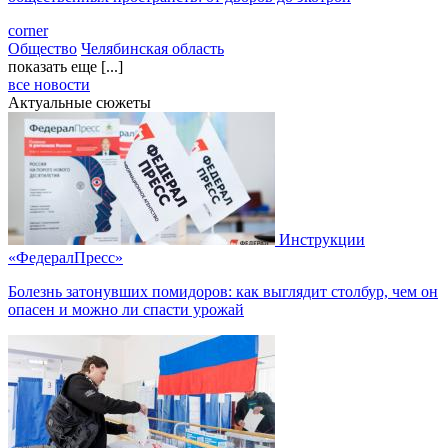
corner
Общество
Челябинская область
показать еще [...]
все новости
Актуальные сюжеты
Инструкции
«ФедералПресс»
Болезнь затонувших помидоров: как выглядит столбур, чем он
опасен и можно ли спасти урожай