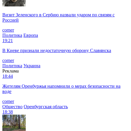
Визит Зеленского в Сербию назвали ударом по связям с
Россией
corner
Политика
Европа
19:21
В Киеве признали недостаточную оборону Славянска
corner
Политика
Украина
Реклама
18:44
Жителям Оренбуржья напомнили о мерах безопасности на
воде
corner
Общество
Оренбургская область
18:38