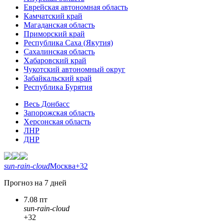
Еврейская автономная область
Камчатский край
Магаданская область
Приморский край
Республика Саха (Якутия)
Сахалинская область
Хабаровский край
Чукотский автономный округ
Забайкальский край
Республика Бурятия
Весь Донбасс
Запорожская область
Херсонская область
ЛНР
ДНР
sun-rain-cloud
Москва
+32
Прогноз на 7 дней
7.08 пт
sun-rain-cloud
+32