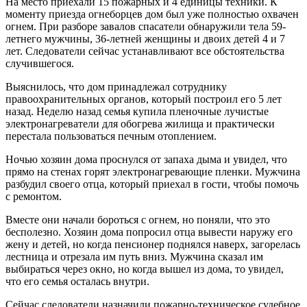
На место приехали 15 пожарных и 4 единицы техники. К
моменту приезда огнеборцев дом был уже полностью охвачен
огнем. При разборе завалов спасатели обнаружили тела 59-
летнего мужчины, 36-летней женщины и двоих детей 4 и 7
лет. Следователи сейчас устанавливают все обстоятельства
случившегося.
Выяснилось, что дом принадлежал сотруднику
правоохранительных органов, который построил его 5 лет
назад. Неделю назад семья купила пленочные лучистые
электронагреватели для обогрева жилища и практически
перестала пользоваться печным отоплением.
Ночью хозяин дома проснулся от запаха дыма и увидел, что
прямо на стенах горят электронагревающие пленки. Мужчина
разбудил своего отца, который приехал в гости, чтобы помочь
с ремонтом.
Вместе они начали бороться с огнем, но поняли, что это
бесполезно. Хозяин дома попросил отца вывести наружу его
жену и детей, но когда пенсионер поднялся наверх, загорелась
лестница и отрезала им путь вниз. Мужчина сказал им
выбираться через окно, но когда вышел из дома, то увидел,
что его семья осталась внутри.
Сейчас следователи назначили пожарно-техническое судебное