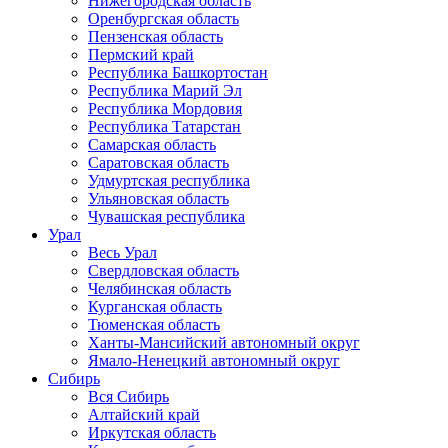
Нижегородская область
Оренбургская область
Пензенская область
Пермский край
Республика Башкортостан
Республика Марий Эл
Республика Мордовия
Республика Татарстан
Самарская область
Саратовская область
Удмуртская республика
Ульяновская область
Чувашская республика
Урал
Весь Урал
Свердловская область
Челябинская область
Курганская область
Тюменская область
Ханты-Мансийский автономный округ
Ямало-Ненецкий автономный округ
Сибирь
Вся Сибирь
Алтайский край
Иркутская область