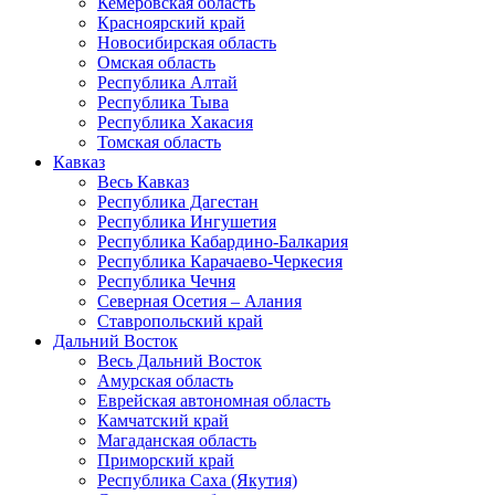
Кемеровская область
Красноярский край
Новосибирская область
Омская область
Республика Алтай
Республика Тыва
Республика Хакасия
Томская область
Кавказ
Весь Кавказ
Республика Дагестан
Республика Ингушетия
Республика Кабардино-Балкария
Республика Карачаево-Черкесия
Республика Чечня
Северная Осетия – Алания
Ставропольский край
Дальний Восток
Весь Дальний Восток
Амурская область
Еврейская автономная область
Камчатский край
Магаданская область
Приморский край
Республика Саха (Якутия)