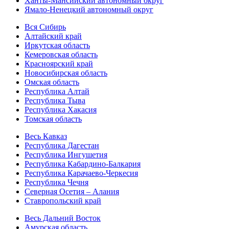
Ханты-Мансийский автономный округ
Ямало-Ненецкий автономный округ
Вся Сибирь
Алтайский край
Иркутская область
Кемеровская область
Красноярский край
Новосибирская область
Омская область
Республика Алтай
Республика Тыва
Республика Хакасия
Томская область
Весь Кавказ
Республика Дагестан
Республика Ингушетия
Республика Кабардино-Балкария
Республика Карачаево-Черкесия
Республика Чечня
Северная Осетия – Алания
Ставропольский край
Весь Дальний Восток
Амурская область