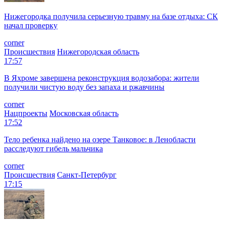
Нижегородка получила серьезную травму на базе отдыха: СК
начал проверку
corner
Происшествия
Нижегородская область
17:57
В Яхроме завершена реконструкция водозабора: жители
получили чистую воду без запаха и ржавчины
corner
Нацпроекты
Московская область
17:52
Тело ребенка найдено на озере Танковое: в Ленобласти
расследуют гибель мальчика
corner
Происшествия
Санкт-Петербург
17:15