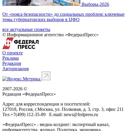
Выборы-2026
От «пояса безопасности» до социальных проблем: ключевые
темы губернаторских выборов в ЦФО
все актуальные сюжеты
© Информационное агентство «ФедералПресс»
О проекте
Реклама
Редакция
Авторизация
2007-2026 ©
Редакция «
ФедералПресс
»
Адрес для корреспонденции и посетителей:
127018
, Россия, г.
Москва
,
ул. Полковая, д. 3, стр. 3
, офис 211
Тел.
+7(499) 112-35-89
E-mail:
news@fedpress.ru
«ФедералПресс» - медиа-холдинг: экспертный канал,
информагентства, журнал. Политика, экономика,