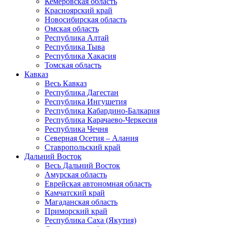
Кемеровская область
Красноярский край
Новосибирская область
Омская область
Республика Алтай
Республика Тыва
Республика Хакасия
Томская область
Кавказ
Весь Кавказ
Республика Дагестан
Республика Ингушетия
Республика Кабардино-Балкария
Республика Карачаево-Черкесия
Республика Чечня
Северная Осетия – Алания
Ставропольский край
Дальний Восток
Весь Дальний Восток
Амурская область
Еврейская автономная область
Камчатский край
Магаданская область
Приморский край
Республика Саха (Якутия)