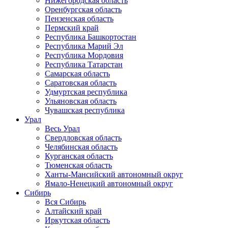
Нижегородская область
Оренбургская область
Пензенская область
Пермский край
Республика Башкортостан
Республика Марий Эл
Республика Мордовия
Республика Татарстан
Самарская область
Саратовская область
Удмуртская республика
Ульяновская область
Чувашская республика
Урал
Весь Урал
Свердловская область
Челябинская область
Курганская область
Тюменская область
Ханты-Мансийский автономный округ
Ямало-Ненецкий автономный округ
Сибирь
Вся Сибирь
Алтайский край
Иркутская область