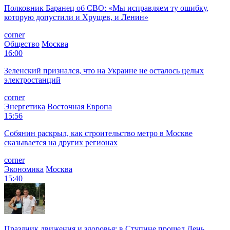
Полковник Баранец об СВО: «Мы исправляем ту ошибку,
которую допустили и Хрущев, и Ленин»
corner
Общество
Москва
16:00
Зеленский признался, что на Украине не осталось целых
электростанций
corner
Энергетика
Восточная Европа
15:56
Собянин раскрыл, как строительство метро в Москве
сказывается на других регионах
corner
Экономика
Москва
15:40
Праздник движения и здоровья: в Ступине прошел День