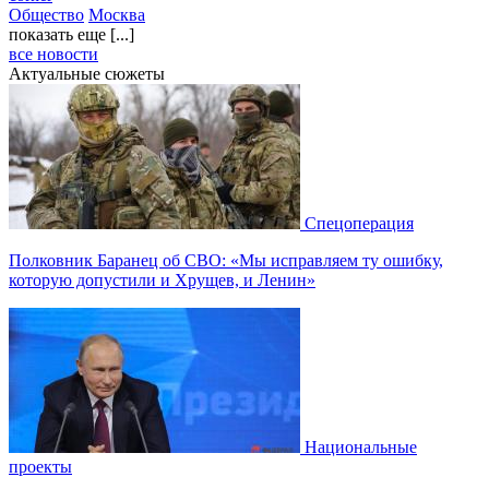
Общество
Москва
показать еще [...]
все новости
Актуальные сюжеты
Спецоперация
Полковник Баранец об СВО: «Мы исправляем ту ошибку,
которую допустили и Хрущев, и Ленин»
Национальные
проекты