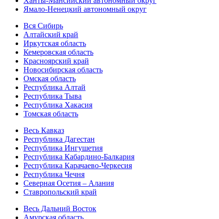
Ханты-Мансийский автономный округ
Ямало-Ненецкий автономный округ
Вся Сибирь
Алтайский край
Иркутская область
Кемеровская область
Красноярский край
Новосибирская область
Омская область
Республика Алтай
Республика Тыва
Республика Хакасия
Томская область
Весь Кавказ
Республика Дагестан
Республика Ингушетия
Республика Кабардино-Балкария
Республика Карачаево-Черкесия
Республика Чечня
Северная Осетия – Алания
Ставропольский край
Весь Дальний Восток
Амурская область