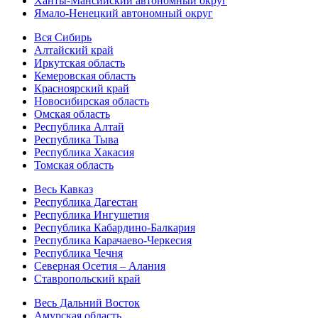
Ханты-Мансийский автономный округ
Ямало-Ненецкий автономный округ
Вся Сибирь
Алтайский край
Иркутская область
Кемеровская область
Красноярский край
Новосибирская область
Омская область
Республика Алтай
Республика Тыва
Республика Хакасия
Томская область
Весь Кавказ
Республика Дагестан
Республика Ингушетия
Республика Кабардино-Балкария
Республика Карачаево-Черкесия
Республика Чечня
Северная Осетия – Алания
Ставропольский край
Весь Дальний Восток
Амурская область