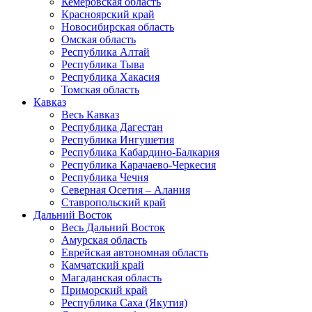
Кемеровская область
Красноярский край
Новосибирская область
Омская область
Республика Алтай
Республика Тыва
Республика Хакасия
Томская область
Кавказ
Весь Кавказ
Республика Дагестан
Республика Ингушетия
Республика Кабардино-Балкария
Республика Карачаево-Черкесия
Республика Чечня
Северная Осетия – Алания
Ставропольский край
Дальний Восток
Весь Дальний Восток
Амурская область
Еврейская автономная область
Камчатский край
Магаданская область
Приморский край
Республика Саха (Якутия)