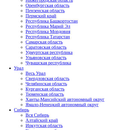
Нижегородская область
Оренбургская область
Пензенская область
Пермский край
Республика Башкортостан
Республика Марий Эл
Республика Мордовия
Республика Татарстан
Самарская область
Саратовская область
Удмуртская республика
Ульяновская область
Чувашская республика
Урал
Весь Урал
Свердловская область
Челябинская область
Курганская область
Тюменская область
Ханты-Мансийский автономный округ
Ямало-Ненецкий автономный округ
Сибирь
Вся Сибирь
Алтайский край
Иркутская область