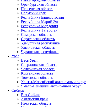
Нижегородская область
Оренбургская область
Пензенская область
Пермский край
Республика Башкортостан
Республика Марий Эл
Республика Мордовия
Республика Татарстан
Самарская область
Саратовская область
Удмуртская республика
Ульяновская область
Чувашская республика
Урал
Весь Урал
Свердловская область
Челябинская область
Курганская область
Тюменская область
Ханты-Мансийский автономный округ
Ямало-Ненецкий автономный округ
Сибирь
Вся Сибирь
Алтайский край
Иркутская область