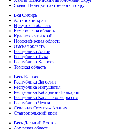
Ханты-Мансийский автономный округ
Ямало-Ненецкий автономный округ
Вся Сибирь
Алтайский край
Иркутская область
Кемеровская область
Красноярский край
Новосибирская область
Омская область
Республика Алтай
Республика Тыва
Республика Хакасия
Томская область
Весь Кавказ
Республика Дагестан
Республика Ингушетия
Республика Кабардино-Балкария
Республика Карачаево-Черкесия
Республика Чечня
Северная Осетия – Алания
Ставропольский край
Весь Дальний Восток
Амурская область