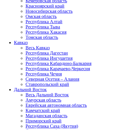
Кемеровская область
Красноярский край
Новосибирская область
Омская область
Республика Алтай
Республика Тыва
Республика Хакасия
Томская область
Кавказ
Весь Кавказ
Республика Дагестан
Республика Ингушетия
Республика Кабардино-Балкария
Республика Карачаево-Черкесия
Республика Чечня
Северная Осетия – Алания
Ставропольский край
Дальний Восток
Весь Дальний Восток
Амурская область
Еврейская автономная область
Камчатский край
Магаданская область
Приморский край
Республика Саха (Якутия)