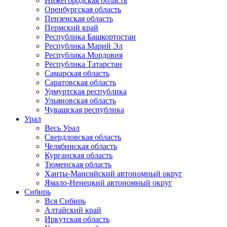
Нижегородская область
Оренбургская область
Пензенская область
Пермский край
Республика Башкортостан
Республика Марий Эл
Республика Мордовия
Республика Татарстан
Самарская область
Саратовская область
Удмуртская республика
Ульяновская область
Чувашская республика
Урал
Весь Урал
Свердловская область
Челябинская область
Курганская область
Тюменская область
Ханты-Мансийский автономный округ
Ямало-Ненецкий автономный округ
Сибирь
Вся Сибирь
Алтайский край
Иркутская область