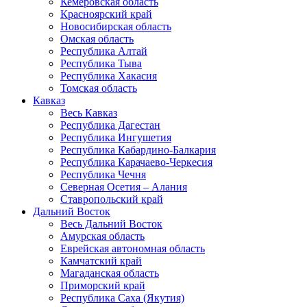
Кемеровская область
Красноярский край
Новосибирская область
Омская область
Республика Алтай
Республика Тыва
Республика Хакасия
Томская область
Кавказ
Весь Кавказ
Республика Дагестан
Республика Ингушетия
Республика Кабардино-Балкария
Республика Карачаево-Черкесия
Республика Чечня
Северная Осетия – Алания
Ставропольский край
Дальний Восток
Весь Дальний Восток
Амурская область
Еврейская автономная область
Камчатский край
Магаданская область
Приморский край
Республика Саха (Якутия)