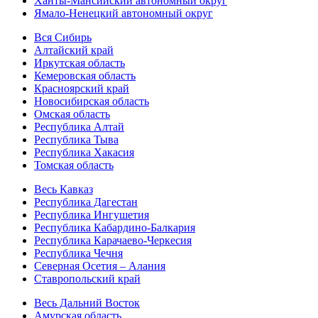
Ханты-Мансийский автономный округ
Ямало-Ненецкий автономный округ
Вся Сибирь
Алтайский край
Иркутская область
Кемеровская область
Красноярский край
Новосибирская область
Омская область
Республика Алтай
Республика Тыва
Республика Хакасия
Томская область
Весь Кавказ
Республика Дагестан
Республика Ингушетия
Республика Кабардино-Балкария
Республика Карачаево-Черкесия
Республика Чечня
Северная Осетия – Алания
Ставропольский край
Весь Дальний Восток
Амурская область