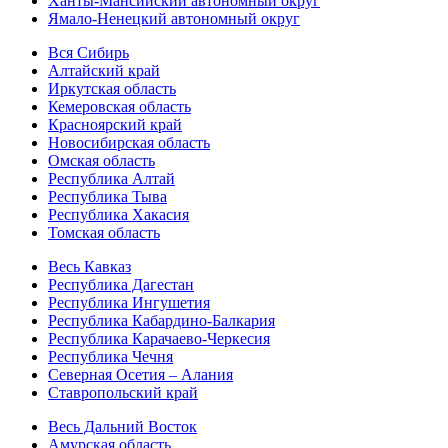
Ханты-Мансийский автономный округ
Ямало-Ненецкий автономный округ
Вся Сибирь
Алтайский край
Иркутская область
Кемеровская область
Красноярский край
Новосибирская область
Омская область
Республика Алтай
Республика Тыва
Республика Хакасия
Томская область
Весь Кавказ
Республика Дагестан
Республика Ингушетия
Республика Кабардино-Балкария
Республика Карачаево-Черкесия
Республика Чечня
Северная Осетия – Алания
Ставропольский край
Весь Дальний Восток
Амурская область