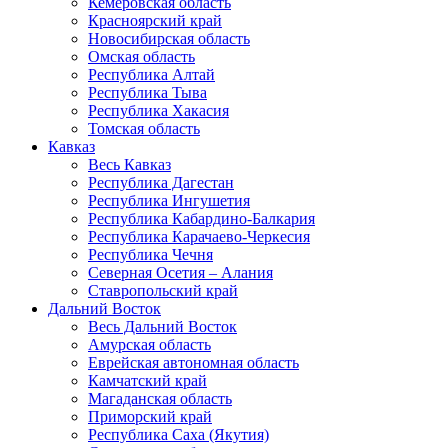
Кемеровская область
Красноярский край
Новосибирская область
Омская область
Республика Алтай
Республика Тыва
Республика Хакасия
Томская область
Кавказ
Весь Кавказ
Республика Дагестан
Республика Ингушетия
Республика Кабардино-Балкария
Республика Карачаево-Черкесия
Республика Чечня
Северная Осетия – Алания
Ставропольский край
Дальний Восток
Весь Дальний Восток
Амурская область
Еврейская автономная область
Камчатский край
Магаданская область
Приморский край
Республика Саха (Якутия)