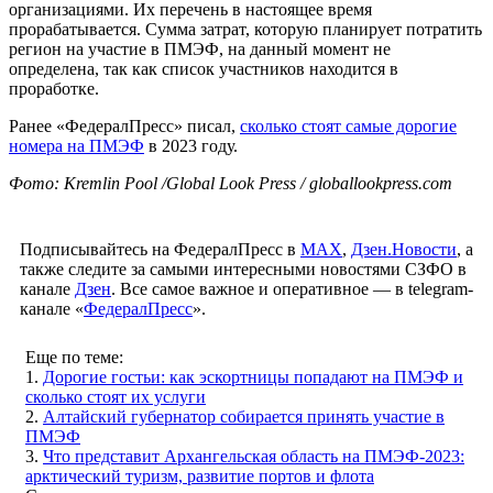
организациями. Их перечень в настоящее время
прорабатывается. Сумма затрат, которую планирует потратить
регион на участие в ПМЭФ, на данный момент не
определена, так как список участников находится в
проработке.
Ранее «ФедералПресс» писал,
сколько стоят самые дорогие
номера на ПМЭФ
в 2023 году.
Фото: Kremlin Pool /Global Look Press / globallookpress.com
Подписывайтесь на ФедералПресс в
МАХ
,
Дзен.Новости
, а
также следите за самыми интересными новостями СЗФО в
канале
Дзен
. Все самое важное и оперативное — в telegram-
канале «
ФедералПресс
».
Еще по теме:
1.
Дорогие гостьи: как эскортницы попадают на ПМЭФ и
сколько стоят их услуги
2.
Алтайский губернатор собирается принять участие в
ПМЭФ
3.
Что представит Архангельская область на ПМЭФ-2023:
арктический туризм, развитие портов и флота