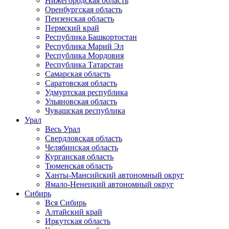
Нижегородская область
Оренбургская область
Пензенская область
Пермский край
Республика Башкортостан
Республика Марий Эл
Республика Мордовия
Республика Татарстан
Самарская область
Саратовская область
Удмуртская республика
Ульяновская область
Чувашская республика
Урал
Весь Урал
Свердловская область
Челябинская область
Курганская область
Тюменская область
Ханты-Мансийский автономный округ
Ямало-Ненецкий автономный округ
Сибирь
Вся Сибирь
Алтайский край
Иркутская область