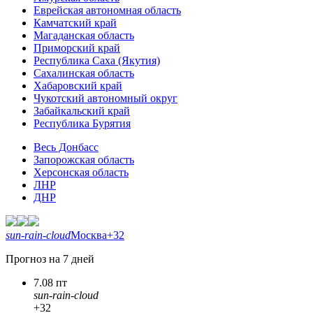
Еврейская автономная область
Камчатский край
Магаданская область
Приморский край
Республика Саха (Якутия)
Сахалинская область
Хабаровский край
Чукотский автономный округ
Забайкальский край
Республика Бурятия
Весь Донбасс
Запорожская область
Херсонская область
ЛНР
ДНР
sun-rain-cloud
Москва
+32
Прогноз на 7 дней
7.08 пт
sun-rain-cloud
+32