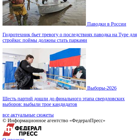
Паводки в России
Гидротехник бьет тревогу о последствиях паводка на Туре для
стройки: поймы должны стать парками
Выборы-2026
Шесть партий дошли до финального этапа свердловских
выборов: выбыли трое кандидатов
все актуальные сюжеты
© Информационное агентство «ФедералПресс»
О проекте