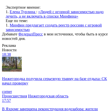
Экспертное мнение:
1.
Елена Турлина
:
«Людей с игорной зависимостью надо
лечить, а не включать в списки Минфина»
Еще по теме:
1.
Минфин предлагает создать реестр россиян с игровой
зависимостью
Добавьте
ФедералПресс
в мои источники, чтобы быть в курсе
новостей дня.
Реклама
Новости
18:38
Нижегородка получила серьезную травму на базе отдыха: СК
начал проверку
corner
Происшествия
Нижегородская область
17:57
В Яхроме завершена реконструкция водозабора: жители