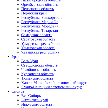
Нижегородская область
Оренбургская область
Пензенская область
Пермский край
Республика Башкортостан
Республика Марий Эл
Республика Мордовия
Республика Татарстан
Самарская область
Саратовская область
Удмуртская республика
Ульяновская область
Чувашская республика
Урал
Весь Урал
Свердловская область
Челябинская область
Курганская область
Тюменская область
Ханты-Мансийский автономный округ
Ямало-Ненецкий автономный округ
Сибирь
Вся Сибирь
Алтайский край
Иркутская область