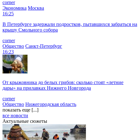
corner
Экономика
Москва
16:25
В Петербурге задержали подростков, пытавшихся забраться на
крышу Смольного собора
corner
Общество
Санкт-Петербург
16:23
От крыжовника до белых грибов: сколько стоят «летние
дары» на прилавках Нижнего Новгорода
corner
Общество
Нижегородская область
показать еще [...]
все новости
Актуальные сюжеты