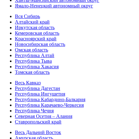
Ханты-Мансийский автономный округ
Ямало-Ненецкий автономный округ
Вся Сибирь
Алтайский край
Иркутская область
Кемеровская область
Красноярский край
Новосибирская область
Омская область
Республика Алтай
Республика Тыва
Республика Хакасия
Томская область
Весь Кавказ
Республика Дагестан
Республика Ингушетия
Республика Кабардино-Балкария
Республика Карачаево-Черкесия
Республика Чечня
Северная Осетия – Алания
Ставропольский край
Весь Дальний Восток
Амурская область