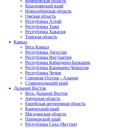
Кемеровская область
Красноярский край
Новосибирская область
Омская область
Республика Алтай
Республика Тыва
Республика Хакасия
Томская область
Кавказ
Весь Кавказ
Республика Дагестан
Республика Ингушетия
Республика Кабардино-Балкария
Республика Карачаево-Черкесия
Республика Чечня
Северная Осетия – Алания
Ставропольский край
Дальний Восток
Весь Дальний Восток
Амурская область
Еврейская автономная область
Камчатский край
Магаданская область
Приморский край
Республика Саха (Якутия)