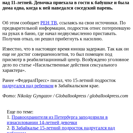
над 11-летней. Девочка приехала в гости к бабушке и была
дома одна, когда к ней наведался соседский парень.
Об этом сообщает
РЕН ТВ
, ссылаясь на свои источники. По
предварительной информации, подросток отнес потерпевшую
на руках в баню, где начал недвусмысленно приставать.
Получив отказ, он решил прибегнуть к насилию.
Известно, что в настоящее время юноша задержан. Так как он
еще не достиг совершеннолетия, то был помещен под
присмотр в реабилитационный центр. Возбуждено уголовное
дело по статье «Насильственные действия сексуального
характера».
Ранее «ФедералПресс» писал, что 15-летний подросток
надругался над ребенком
в Забайкальском крае.
Фото: Nikolay Gyngazov / Globallookpress / globallookpress.com
Еще по теме:
1.
Правоохранителя из Петербурга заподозрили в
изнасиловании 14-летней девочки
2.
В Забайкалье 15-летний подросток надругался над