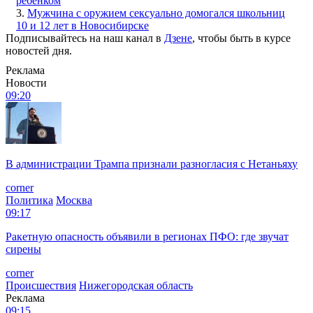
ребенком
3.
Мужчина с оружием сексуально домогался школьниц
10 и 12 лет в Новосибирске
Подписывайтесь на наш канал в
Дзене
, чтобы быть в курсе
новостей дня.
Реклама
Новости
09:20
В администрации Трампа признали разногласия с Нетаньяху
corner
Политика
Москва
09:17
Ракетную опасность объявили в регионах ПФО: где звучат
сирены
corner
Происшествия
Нижегородская область
Реклама
09:15