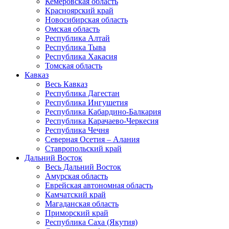
Кемеровская область
Красноярский край
Новосибирская область
Омская область
Республика Алтай
Республика Тыва
Республика Хакасия
Томская область
Кавказ
Весь Кавказ
Республика Дагестан
Республика Ингушетия
Республика Кабардино-Балкария
Республика Карачаево-Черкесия
Республика Чечня
Северная Осетия – Алания
Ставропольский край
Дальний Восток
Весь Дальний Восток
Амурская область
Еврейская автономная область
Камчатский край
Магаданская область
Приморский край
Республика Саха (Якутия)