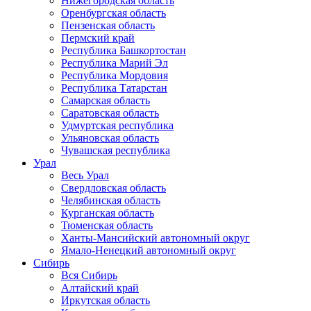
Нижегородская область
Оренбургская область
Пензенская область
Пермский край
Республика Башкортостан
Республика Марий Эл
Республика Мордовия
Республика Татарстан
Самарская область
Саратовская область
Удмуртская республика
Ульяновская область
Чувашская республика
Урал
Весь Урал
Свердловская область
Челябинская область
Курганская область
Тюменская область
Ханты-Мансийский автономный округ
Ямало-Ненецкий автономный округ
Сибирь
Вся Сибирь
Алтайский край
Иркутская область