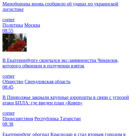
Минобороны вновь сообщило об ударах по украинской
логистике
corner
Политика
Москва
08:55
В Екатеринбурге скончался экс-замминистра Чикризов,
которого обвиняли в получении взяток
corner
Общество
Свердловская область
08:45
В Приволжье закрыли крупные аэропорты в связи с угрозой
атаки БПЛА: где введен план «Ковер»
corner
Происшествия
Республика Татарстан
08:38
Екатеринбург обогнал Краснодар и стал вторым городом в