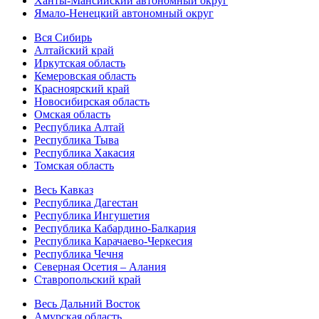
Ханты-Мансийский автономный округ
Ямало-Ненецкий автономный округ
Вся Сибирь
Алтайский край
Иркутская область
Кемеровская область
Красноярский край
Новосибирская область
Омская область
Республика Алтай
Республика Тыва
Республика Хакасия
Томская область
Весь Кавказ
Республика Дагестан
Республика Ингушетия
Республика Кабардино-Балкария
Республика Карачаево-Черкесия
Республика Чечня
Северная Осетия – Алания
Ставропольский край
Весь Дальний Восток
Амурская область