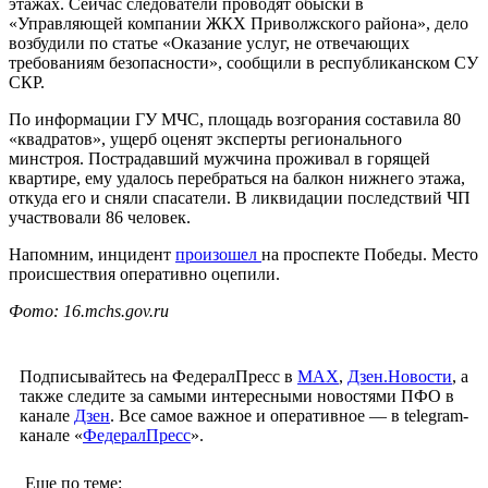
этажах. Сейчас следователи проводят обыски в
«Управляющей компании ЖКХ Приволжского района», дело
возбудили по статье «Оказание услуг, не отвечающих
требованиям безопасности», сообщили в республиканском СУ
СКР.
По информации ГУ МЧС, площадь возгорания составила 80
«квадратов», ущерб оценят эксперты регионального
минстроя. Пострадавший мужчина проживал в горящей
квартире, ему удалось перебраться на балкон нижнего этажа,
откуда его и сняли спасатели. В ликвидации последствий ЧП
участвовали 86 человек.
Напомним, инцидент
произошел
на проспекте Победы. Место
происшествия оперативно оцепили.
Фото: 16.mchs.gov.ru
Подписывайтесь на ФедералПресс в
МАХ
,
Дзен.Новости
, а
также следите за самыми интересными новостями ПФО в
канале
Дзен
. Все самое важное и оперативное — в telegram-
канале «
ФедералПресс
».
Еще по теме: