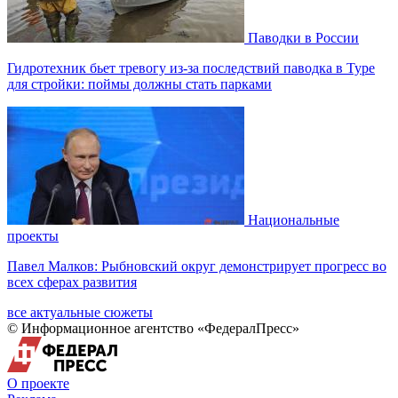
Паводки в России
Гидротехник бьет тревогу из-за последствий паводка в Туре
для стройки: поймы должны стать парками
Национальные
проекты
Павел Малков: Рыбновский округ демонстрирует прогресс во
всех сферах развития
все актуальные сюжеты
© Информационное агентство «ФедералПресс»
О проекте