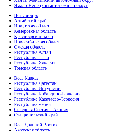
Ханты-Мансийский автономный округ
Ямало-Ненецкий автономный округ
Вся Сибирь
Алтайский край
Иркутская область
Кемеровская область
Красноярский край
Новосибирская область
Омская область
Республика Алтай
Республика Тыва
Республика Хакасия
Томская область
Весь Кавказ
Республика Дагестан
Республика Ингушетия
Республика Кабардино-Балкария
Республика Карачаево-Черкесия
Республика Чечня
Северная Осетия – Алания
Ставропольский край
Весь Дальний Восток
Амурская область