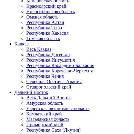
Кемеровская область
Красноярский край
Новосибирская область
Омская область
Республика Алтай
Республика Тыва
Республика Хакасия
Томская область
Кавказ
Весь Кавказ
Республика Дагестан
Республика Ингушетия
Республика Кабардино-Балкария
Республика Карачаево-Черкесия
Республика Чечня
Северная Осетия – Алания
Ставропольский край
Дальний Восток
Весь Дальний Восток
Амурская область
Еврейская автономная область
Камчатский край
Магаданская область
Приморский край
Республика Саха (Якутия)