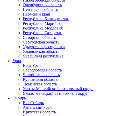
Нижегородская область
Оренбургская область
Пензенская область
Пермский край
Республика Башкортостан
Республика Марий Эл
Республика Мордовия
Республика Татарстан
Самарская область
Саратовская область
Удмуртская республика
Ульяновская область
Чувашская республика
Урал
Весь Урал
Свердловская область
Челябинская область
Курганская область
Тюменская область
Ханты-Мансийский автономный округ
Ямало-Ненецкий автономный округ
Сибирь
Вся Сибирь
Алтайский край
Иркутская область