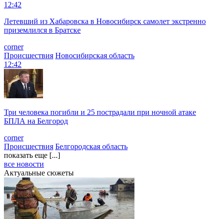
12:42
Летевший из Хабаровска в Новосибирск самолет экстренно
приземлился в Братске
corner
Происшествия
Новосибирская область
12:42
Три человека погибли и 25 пострадали при ночной атаке
БПЛА на Белгород
corner
Происшествия
Белгородская область
показать еще [...]
все новости
Актуальные сюжеты