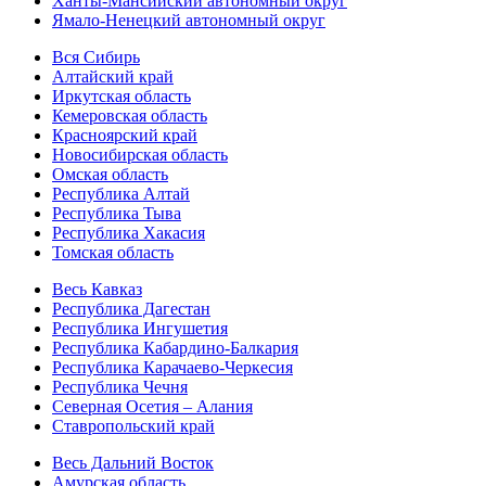
Ханты-Мансийский автономный округ
Ямало-Ненецкий автономный округ
Вся Сибирь
Алтайский край
Иркутская область
Кемеровская область
Красноярский край
Новосибирская область
Омская область
Республика Алтай
Республика Тыва
Республика Хакасия
Томская область
Весь Кавказ
Республика Дагестан
Республика Ингушетия
Республика Кабардино-Балкария
Республика Карачаево-Черкесия
Республика Чечня
Северная Осетия – Алания
Ставропольский край
Весь Дальний Восток
Амурская область