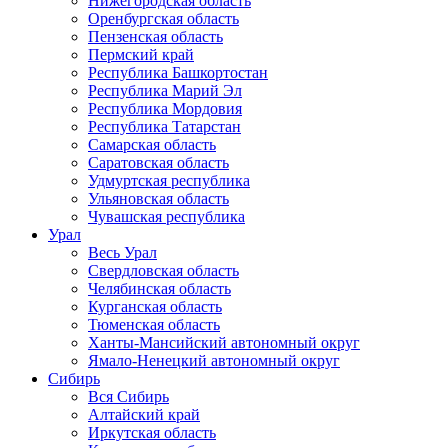
Нижегородская область
Оренбургская область
Пензенская область
Пермский край
Республика Башкортостан
Республика Марий Эл
Республика Мордовия
Республика Татарстан
Самарская область
Саратовская область
Удмуртская республика
Ульяновская область
Чувашская республика
Урал
Весь Урал
Свердловская область
Челябинская область
Курганская область
Тюменская область
Ханты-Мансийский автономный округ
Ямало-Ненецкий автономный округ
Сибирь
Вся Сибирь
Алтайский край
Иркутская область