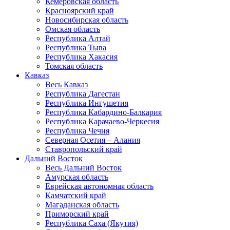
Кемеровская область
Красноярский край
Новосибирская область
Омская область
Республика Алтай
Республика Тыва
Республика Хакасия
Томская область
Кавказ
Весь Кавказ
Республика Дагестан
Республика Ингушетия
Республика Кабардино-Балкария
Республика Карачаево-Черкесия
Республика Чечня
Северная Осетия – Алания
Ставропольский край
Дальний Восток
Весь Дальний Восток
Амурская область
Еврейская автономная область
Камчатский край
Магаданская область
Приморский край
Республика Саха (Якутия)