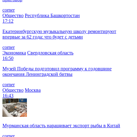
corner
Общество
Республика Башкортостан
17:12
Екатеринбургскую музыкальную школу ремонтируют
впервые за 62 года: что будет с детьми
corner
Экономика
Свердловская область
16:50
Музей Победы подготовил программу к годовщине
окончания Ленинградской битвы
corner
Общество
Москва
16:43
Мурманская область наращивает экспорт рыбы в Китай
corner