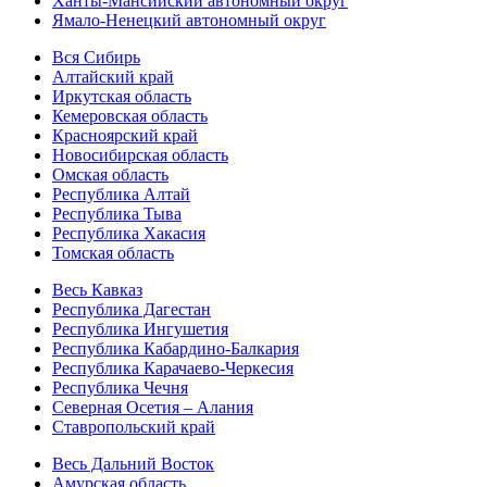
Ханты-Мансийский автономный округ
Ямало-Ненецкий автономный округ
Вся Сибирь
Алтайский край
Иркутская область
Кемеровская область
Красноярский край
Новосибирская область
Омская область
Республика Алтай
Республика Тыва
Республика Хакасия
Томская область
Весь Кавказ
Республика Дагестан
Республика Ингушетия
Республика Кабардино-Балкария
Республика Карачаево-Черкесия
Республика Чечня
Северная Осетия – Алания
Ставропольский край
Весь Дальний Восток
Амурская область