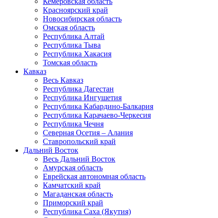
Кемеровская область
Красноярский край
Новосибирская область
Омская область
Республика Алтай
Республика Тыва
Республика Хакасия
Томская область
Кавказ
Весь Кавказ
Республика Дагестан
Республика Ингушетия
Республика Кабардино-Балкария
Республика Карачаево-Черкесия
Республика Чечня
Северная Осетия – Алания
Ставропольский край
Дальний Восток
Весь Дальний Восток
Амурская область
Еврейская автономная область
Камчатский край
Магаданская область
Приморский край
Республика Саха (Якутия)