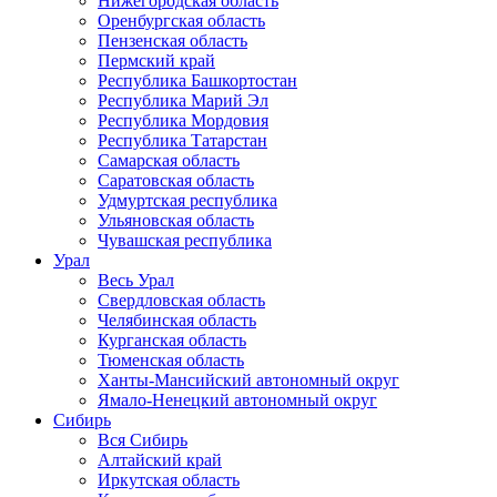
Нижегородская область
Оренбургская область
Пензенская область
Пермский край
Республика Башкортостан
Республика Марий Эл
Республика Мордовия
Республика Татарстан
Самарская область
Саратовская область
Удмуртская республика
Ульяновская область
Чувашская республика
Урал
Весь Урал
Свердловская область
Челябинская область
Курганская область
Тюменская область
Ханты-Мансийский автономный округ
Ямало-Ненецкий автономный округ
Сибирь
Вся Сибирь
Алтайский край
Иркутская область