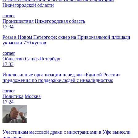
Нижегородской области
corner
Происшествия
Нижегородская область
17:34
Розы в Новом Петергофе: сквер на Привокзальной площади
украсили 770 кустов
corner
Общество
Санкт-Петербург
17:33
Инклюзивные организации передали «Единой России»
предложения по поддержке людей с инвалидностью
corner
Политика
Москва
17:24
Участникам массовой драки с иностранцами в Уфе вынесли
приговор