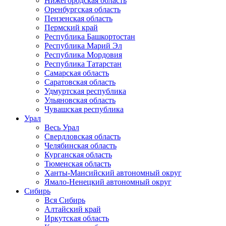
Нижегородская область
Оренбургская область
Пензенская область
Пермский край
Республика Башкортостан
Республика Марий Эл
Республика Мордовия
Республика Татарстан
Самарская область
Саратовская область
Удмуртская республика
Ульяновская область
Чувашская республика
Урал
Весь Урал
Свердловская область
Челябинская область
Курганская область
Тюменская область
Ханты-Мансийский автономный округ
Ямало-Ненецкий автономный округ
Сибирь
Вся Сибирь
Алтайский край
Иркутская область