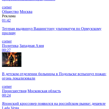
corner
Общество
Москва
Реклама
01:42
Тегеран выдвинул Вашингтону ультиматум по Ормузскому
проливу
corner
Политика
Западная Азия
00:27
В детском отделении больницы в Подольске вспыхнул пожар:
огонь локализовали
corner
Происшествия
Московская область
00:24
Японский кроссовер появился на российском рынке: дешевле
Lada Vesta