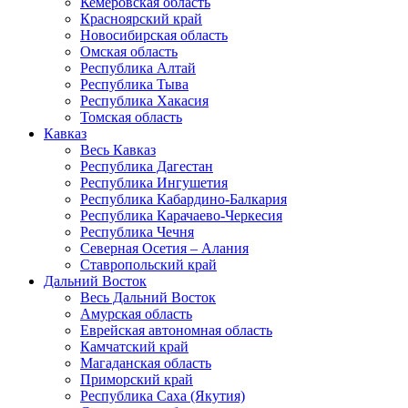
Кемеровская область
Красноярский край
Новосибирская область
Омская область
Республика Алтай
Республика Тыва
Республика Хакасия
Томская область
Кавказ
Весь Кавказ
Республика Дагестан
Республика Ингушетия
Республика Кабардино-Балкария
Республика Карачаево-Черкесия
Республика Чечня
Северная Осетия – Алания
Ставропольский край
Дальний Восток
Весь Дальний Восток
Амурская область
Еврейская автономная область
Камчатский край
Магаданская область
Приморский край
Республика Саха (Якутия)