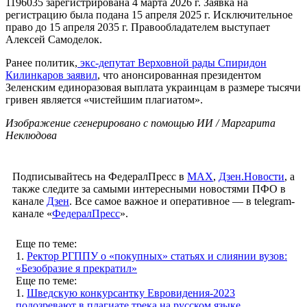
1196035 зарегистрирована 4 марта 2026 г. Заявка на
регистрацию была подана 15 апреля 2025 г. Исключительное
право до 15 апреля 2035 г. Правообладателем выступает
Алексей Самоделок.
Ранее политик,
экс-депутат Верховной рады Спиридон
Килинкаров заявил
, что анонсированная президентом
Зеленским единоразовая выплата украинцам в размере тысячи
гривен является «чистейшим плагиатом».
Изображение сгенерировано с помощью ИИ / Маргарита
Неклюдова
Подписывайтесь на ФедералПресс в
МАХ
,
Дзен.Новости
, а
также следите за самыми интересными новостями ПФО в
канале
Дзен
. Все самое важное и оперативное — в telegram-
канале «
ФедералПресс
».
Еще по теме:
1.
Ректор РГППУ о «покупных» статьях и слиянии вузов:
«Безобразие я прекратил»
Еще по теме:
1.
Шведскую конкурсантку Евровидения-2023
подозревают в плагиате трека на русском языке