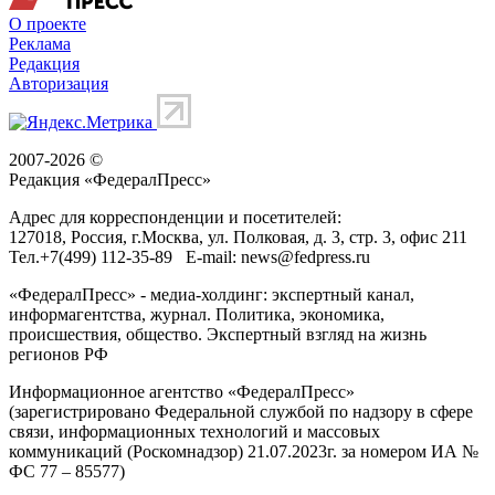
О проекте
Реклама
Редакция
Авторизация
2007-2026 ©
Редакция «
ФедералПресс
»
Адрес для корреспонденции и посетителей:
127018
, Россия, г.
Москва
,
ул. Полковая, д. 3, стр. 3
, офис 211
Тел.
+7(499) 112-35-89
E-mail:
news@fedpress.ru
«ФедералПресс» - медиа-холдинг: экспертный канал,
информагентства, журнал. Политика, экономика,
происшествия, общество. Экспертный взгляд на жизнь
регионов РФ
Информационное агентство «ФедералПресс»
(зарегистрировано Федеральной службой по надзору в сфере
связи, информационных технологий и массовых
коммуникаций (Роскомнадзор) 21.07.2023г. за номером ИА №
ФС 77 – 85577)