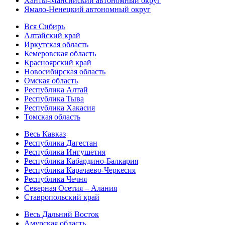
Ханты-Мансийский автономный округ
Ямало-Ненецкий автономный округ
Вся Сибирь
Алтайский край
Иркутская область
Кемеровская область
Красноярский край
Новосибирская область
Омская область
Республика Алтай
Республика Тыва
Республика Хакасия
Томская область
Весь Кавказ
Республика Дагестан
Республика Ингушетия
Республика Кабардино-Балкария
Республика Карачаево-Черкесия
Республика Чечня
Северная Осетия – Алания
Ставропольский край
Весь Дальний Восток
Амурская область