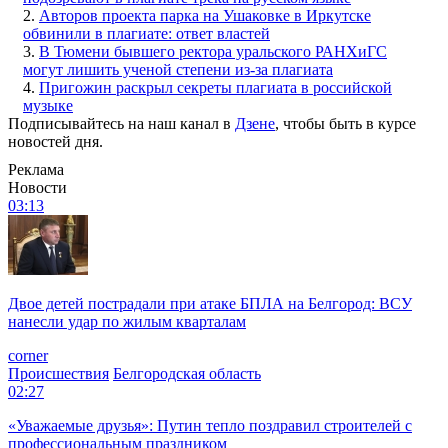
2.
Авторов проекта парка на Ушаковке в Иркутске
обвинили в плагиате: ответ властей
3.
В Тюмени бывшего ректора уральского РАНХиГС
могут лишить ученой степени из-за плагиата
4.
Пригожин раскрыл секреты плагиата в российской
музыке
Подписывайтесь на наш канал в
Дзене
, чтобы быть в курсе
новостей дня.
Реклама
Новости
03:13
Двое детей пострадали при атаке БПЛА на Белгород: ВСУ
нанесли удар по жилым кварталам
corner
Происшествия
Белгородская область
02:27
«Уважаемые друзья»: Путин тепло поздравил строителей с
профессиональным праздником