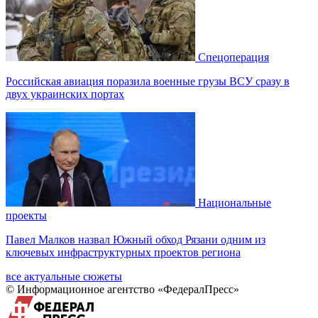
Спецоперация
Российская авиация поразила военные грузы ВСУ сразу в
двух украинских портах
Национальные
проекты
Павел Малков назвал Южный обход Рязани одним из
ключевых инфраструктурных проектов региона
все актуальные сюжеты
© Информационное агентство «ФедералПресс»