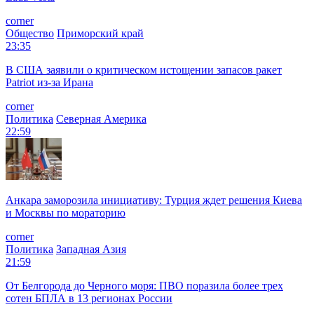
corner
Общество
Приморский край
23:35
В США заявили о критическом истощении запасов ракет
Patriot из-за Ирана
corner
Политика
Северная Америка
22:59
Анкара заморозила инициативу: Турция ждет решения Киева
и Москвы по мораторию
corner
Политика
Западная Азия
21:59
От Белгорода до Черного моря: ПВО поразила более трех
сотен БПЛА в 13 регионах России