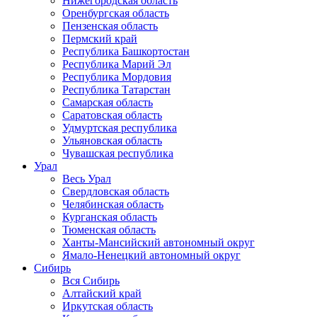
Нижегородская область
Оренбургская область
Пензенская область
Пермский край
Республика Башкортостан
Республика Марий Эл
Республика Мордовия
Республика Татарстан
Самарская область
Саратовская область
Удмуртская республика
Ульяновская область
Чувашская республика
Урал
Весь Урал
Свердловская область
Челябинская область
Курганская область
Тюменская область
Ханты-Мансийский автономный округ
Ямало-Ненецкий автономный округ
Сибирь
Вся Сибирь
Алтайский край
Иркутская область