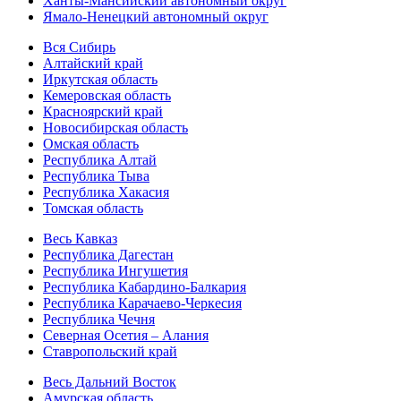
Ханты-Мансийский автономный округ
Ямало-Ненецкий автономный округ
Вся Сибирь
Алтайский край
Иркутская область
Кемеровская область
Красноярский край
Новосибирская область
Омская область
Республика Алтай
Республика Тыва
Республика Хакасия
Томская область
Весь Кавказ
Республика Дагестан
Республика Ингушетия
Республика Кабардино-Балкария
Республика Карачаево-Черкесия
Республика Чечня
Северная Осетия – Алания
Ставропольский край
Весь Дальний Восток
Амурская область