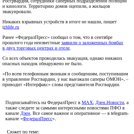
Росгрвардия, сотрудники саперных подразделений полиции
и кинологи. Территорию домов оцепили, а жильцов
эвакуировали.
Никаких взрывных устройств в итоге не нашли, пишет
i
zhlife.ru
Ранее «ФедералПресс» сообщал о том, что в сентябре
прошлого года неизвестные
заявили о заложенных бомбах
в двух торговых центрах и отеле
.
Со всех объектов проводилась эвакуация, однако никаких
опасных находок обнаружено не было.
«По всем телефонным звонкам и сообщениям, поступившим
в управление Росгвардии, у нас выезжали саперы ОМОН», –
приводит «Интерфакс» слова представителя Росгвардии.
Подписывайтесь на ФедералПресс в
МАХ
,
Дзен.Новости
, а
также следите за самыми интересными новостями ПФО в
канале
Дзен
. Все самое важное и оперативное — в telegram-
канале «
ФедералПресс
».
Сюжет по теме: