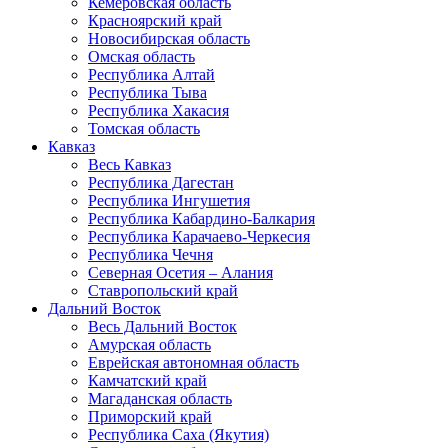
Кемеровская область
Красноярский край
Новосибирская область
Омская область
Республика Алтай
Республика Тыва
Республика Хакасия
Томская область
Кавказ
Весь Кавказ
Республика Дагестан
Республика Ингушетия
Республика Кабардино-Балкария
Республика Карачаево-Черкесия
Республика Чечня
Северная Осетия – Алания
Ставропольский край
Дальний Восток
Весь Дальний Восток
Амурская область
Еврейская автономная область
Камчатский край
Магаданская область
Приморский край
Республика Саха (Якутия)