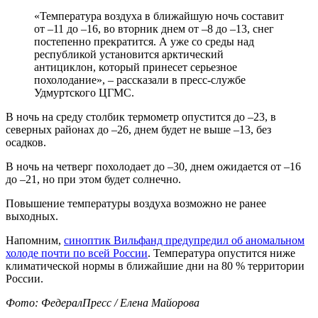
«Температура воздуха в ближайшую ночь составит
от –11 до –16, во вторник днем от –8 до –13, снег
постепенно прекратится. А уже со среды над
республикой установится арктический
антициклон, который принесет серьезное
похолодание», – рассказали в пресс-службе
Удмуртского ЦГМС.
В ночь на среду столбик термометр опустится до –23, в
северных районах до –26, днем будет не выше –13, без
осадков.
В ночь на четверг похолодает до –30, днем ожидается от –16
до –21, но при этом будет солнечно.
Повышение температуры воздуха возможно не ранее
выходных.
Напомним,
синоптик Вильфанд предупредил об аномальном
холоде почти по всей России
. Температура опустится ниже
климатической нормы в ближайшие дни на 80 % территории
России.
Фото: ФедералПресс / Елена Майорова