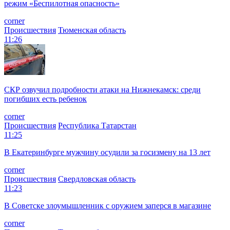
режим «Беспилотная опасность»
corner
Происшествия
Тюменская область
11:26
СКР озвучил подробности атаки на Нижнекамск: среди
погибших есть ребенок
corner
Происшествия
Республика Татарстан
11:25
В Екатеринбурге мужчину осудили за госизмену на 13 лет
corner
Происшествия
Свердловская область
11:23
В Советске злоумышленник с оружием заперся в магазине
corner