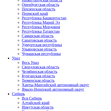
Нижегородская область
Оренбургская область
Пензенская область
Пермский край
Республика Башкортостан
Республика Марий Эл
Республика Мордовия
Республика Татарстан
Самарская область
Саратовская область
Удмуртская республика
Ульяновская область
Чувашская республика
Урал
Весь Урал
Свердловская область
Челябинская область
Курганская область
Тюменская область
Ханты-Мансийский автономный округ
Ямало-Ненецкий автономный округ
Сибирь
Вся Сибирь
Алтайский край
Иркутская область