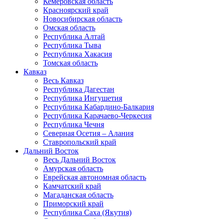
Кемеровская область
Красноярский край
Новосибирская область
Омская область
Республика Алтай
Республика Тыва
Республика Хакасия
Томская область
Кавказ
Весь Кавказ
Республика Дагестан
Республика Ингушетия
Республика Кабардино-Балкария
Республика Карачаево-Черкесия
Республика Чечня
Северная Осетия – Алания
Ставропольский край
Дальний Восток
Весь Дальний Восток
Амурская область
Еврейская автономная область
Камчатский край
Магаданская область
Приморский край
Республика Саха (Якутия)