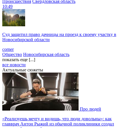
Происшествия
Свердловская область
10:49
Суд защитил право дачницы на проезд к своему участку в
Новосибирской области
corner
Общество
Новосибирская область
показать еще [...]
все новости
Актуальные сюжеты
Про людей
«Реализуешь мечту и видишь, что люди довольны»: как
главврач Антон Рыжий из обычной поликлиники создал