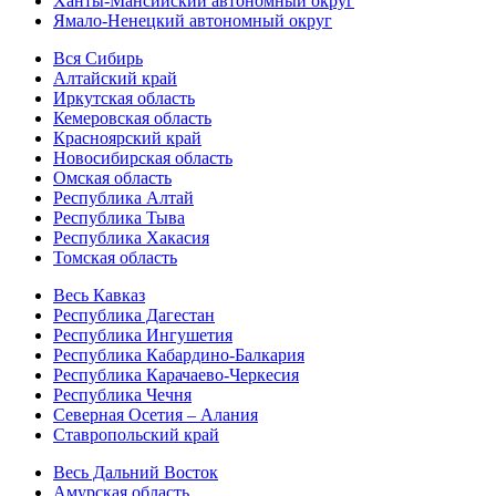
Ханты-Мансийский автономный округ
Ямало-Ненецкий автономный округ
Вся Сибирь
Алтайский край
Иркутская область
Кемеровская область
Красноярский край
Новосибирская область
Омская область
Республика Алтай
Республика Тыва
Республика Хакасия
Томская область
Весь Кавказ
Республика Дагестан
Республика Ингушетия
Республика Кабардино-Балкария
Республика Карачаево-Черкесия
Республика Чечня
Северная Осетия – Алания
Ставропольский край
Весь Дальний Восток
Амурская область