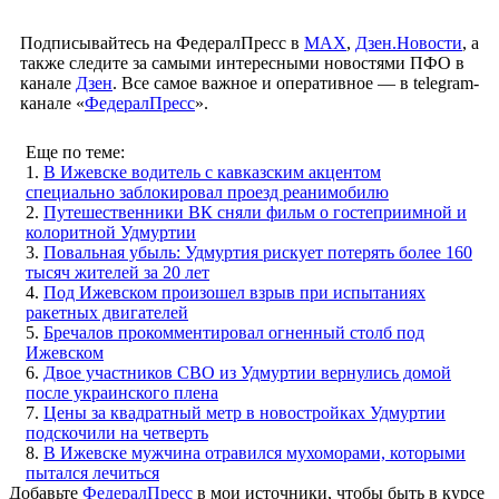
Подписывайтесь на ФедералПресс в
МАХ
,
Дзен.Новости
, а
также следите за самыми интересными новостями ПФО в
канале
Дзен
. Все самое важное и оперативное — в telegram-
канале «
ФедералПресс
».
Еще по теме:
1.
В Ижевске водитель с кавказским акцентом
специально заблокировал проезд реанимобилю
2.
Путешественники ВК сняли фильм о гостеприимной и
колоритной Удмуртии
3.
Повальная убыль: Удмуртия рискует потерять более 160
тысяч жителей за 20 лет
4.
Под Ижевском произошел взрыв при испытаниях
ракетных двигателей
5.
Бречалов прокомментировал огненный столб под
Ижевском
6.
Двое участников СВО из Удмуртии вернулись домой
после украинского плена
7.
Цены за квадратный метр в новостройках Удмуртии
подскочили на четверть
8.
В Ижевске мужчина отравился мухоморами, которыми
пытался лечиться
Добавьте
ФедералПресс
в мои источники, чтобы быть в курсе