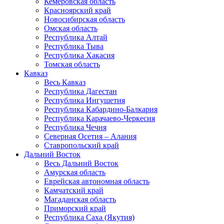
Кемеровская область
Красноярский край
Новосибирская область
Омская область
Республика Алтай
Республика Тыва
Республика Хакасия
Томская область
Кавказ
Весь Кавказ
Республика Дагестан
Республика Ингушетия
Республика Кабардино-Балкария
Республика Карачаево-Черкесия
Республика Чечня
Северная Осетия – Алания
Ставропольский край
Дальний Восток
Весь Дальний Восток
Амурская область
Еврейская автономная область
Камчатский край
Магаданская область
Приморский край
Республика Саха (Якутия)