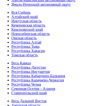
Ханты-Мансийский автономный округ
Ямало-Ненецкий автономный округ
Вся Сибирь
Алтайский край
Иркутская область
Кемеровская область
Красноярский край
Новосибирская область
Омская область
Республика Алтай
Республика Тыва
Республика Хакасия
Томская область
Весь Кавказ
Республика Дагестан
Республика Ингушетия
Республика Кабардино-Балкария
Республика Карачаево-Черкесия
Республика Чечня
Северная Осетия – Алания
Ставропольский край
Весь Дальний Восток
Амурская область