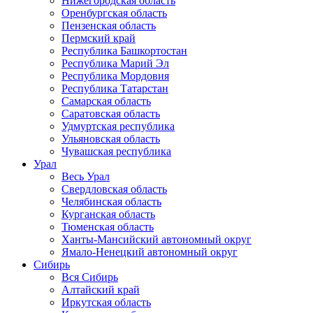
Нижегородская область
Оренбургская область
Пензенская область
Пермский край
Республика Башкортостан
Республика Марий Эл
Республика Мордовия
Республика Татарстан
Самарская область
Саратовская область
Удмуртская республика
Ульяновская область
Чувашская республика
Урал
Весь Урал
Свердловская область
Челябинская область
Курганская область
Тюменская область
Ханты-Мансийский автономный округ
Ямало-Ненецкий автономный округ
Сибирь
Вся Сибирь
Алтайский край
Иркутская область