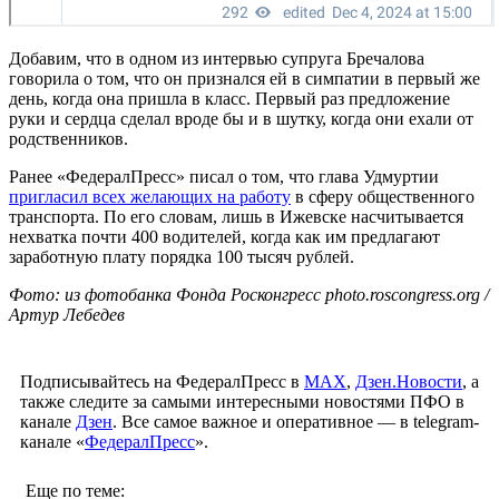
Добавим, что в одном из интервью супруга Бречалова
говорила о том, что он признался ей в симпатии в первый же
день, когда она пришла в класс. Первый раз предложение
руки и сердца сделал вроде бы и в шутку, когда они ехали от
родственников.
Ранее «ФедералПресс» писал о том, что глава Удмуртии
пригласил всех желающих на работу
в сферу общественного
транспорта. По его словам, лишь в Ижевске насчитывается
нехватка почти 400 водителей, когда как им предлагают
заработную плату порядка 100 тысяч рублей.
Фото: из фотобанка Фонда Росконгресс photo.roscongress.org /
Артур Лебедев
Подписывайтесь на ФедералПресс в
МАХ
,
Дзен.Новости
, а
также следите за самыми интересными новостями ПФО в
канале
Дзен
. Все самое важное и оперативное — в telegram-
канале «
ФедералПресс
».
Еще по теме: