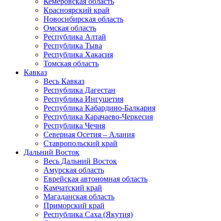
Кемеровская область
Красноярский край
Новосибирская область
Омская область
Республика Алтай
Республика Тыва
Республика Хакасия
Томская область
Кавказ
Весь Кавказ
Республика Дагестан
Республика Ингушетия
Республика Кабардино-Балкария
Республика Карачаево-Черкесия
Республика Чечня
Северная Осетия – Алания
Ставропольский край
Дальний Восток
Весь Дальний Восток
Амурская область
Еврейская автономная область
Камчатский край
Магаданская область
Приморский край
Республика Саха (Якутия)