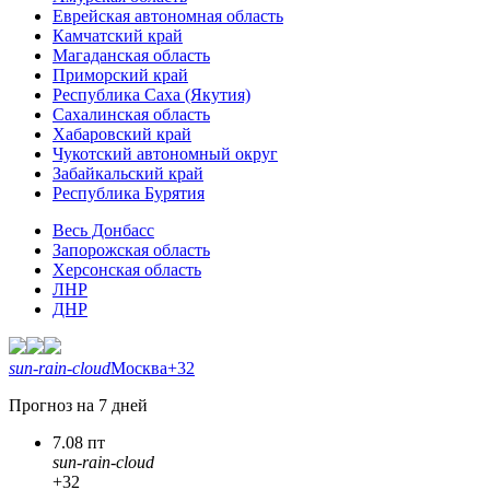
Еврейская автономная область
Камчатский край
Магаданская область
Приморский край
Республика Саха (Якутия)
Сахалинская область
Хабаровский край
Чукотский автономный округ
Забайкальский край
Республика Бурятия
Весь Донбасс
Запорожская область
Херсонская область
ЛНР
ДНР
sun-rain-cloud
Москва
+32
Прогноз на 7 дней
7.08 пт
sun-rain-cloud
+32