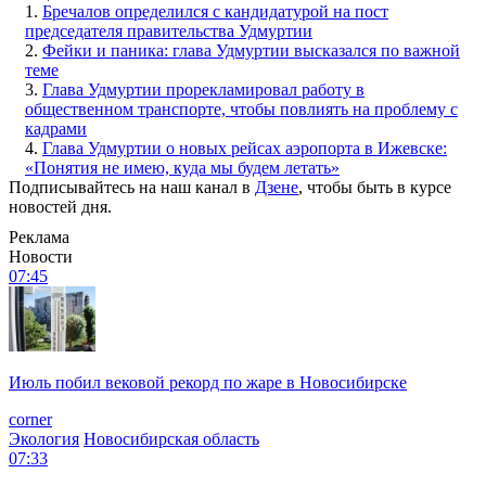
1.
Бречалов определился с кандидатурой на пост
председателя правительства Удмуртии
2.
Фейки и паника: глава Удмуртии высказался по важной
теме
3.
Глава Удмуртии прорекламировал работу в
общественном транспорте, чтобы повлиять на проблему с
кадрами
4.
Глава Удмуртии о новых рейсах аэропорта в Ижевске:
«Понятия не имею, куда мы будем летать»
Подписывайтесь на наш канал в
Дзене
, чтобы быть в курсе
новостей дня.
Реклама
Новости
07:45
Июль побил вековой рекорд по жаре в Новосибирске
corner
Экология
Новосибирская область
07:33