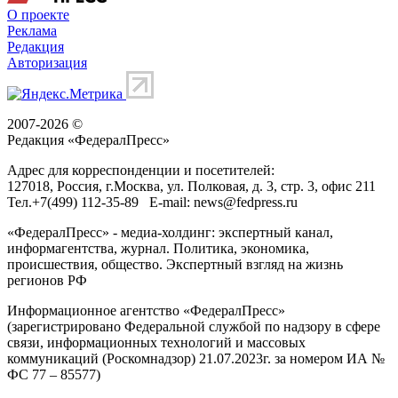
О проекте
Реклама
Редакция
Авторизация
2007-2026 ©
Редакция «
ФедералПресс
»
Адрес для корреспонденции и посетителей:
127018
, Россия, г.
Москва
,
ул. Полковая, д. 3, стр. 3
, офис 211
Тел.
+7(499) 112-35-89
E-mail:
news@fedpress.ru
«ФедералПресс» - медиа-холдинг: экспертный канал,
информагентства, журнал. Политика, экономика,
происшествия, общество. Экспертный взгляд на жизнь
регионов РФ
Информационное агентство «ФедералПресс»
(зарегистрировано Федеральной службой по надзору в сфере
связи, информационных технологий и массовых
коммуникаций (Роскомнадзор) 21.07.2023г. за номером ИА №
ФС 77 – 85577)