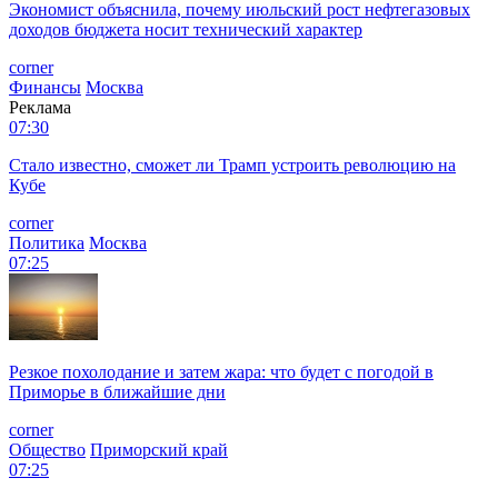
Экономист объяснила, почему июльский рост нефтегазовых
доходов бюджета носит технический характер
corner
Финансы
Москва
Реклама
07:30
Стало известно, сможет ли Трамп устроить революцию на
Кубе
corner
Политика
Москва
07:25
Резкое похолодание и затем жара: что будет с погодой в
Приморье в ближайшие дни
corner
Общество
Приморский край
07:25