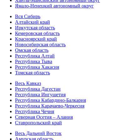
Ханты-Мансийский автономный округ
Ямало-Ненецкий автономный округ
Вся Сибирь
Алтайский край
Иркутская область
Кемеровская область
Красноярский край
Новосибирская область
Омская область
Республика Алтай
Республика Тыва
Республика Хакасия
Томская область
Весь Кавказ
Республика Дагестан
Республика Ингушетия
Республика Кабардино-Балкария
Республика Карачаево-Черкесия
Республика Чечня
Северная Осетия – Алания
Ставропольский край
Весь Дальний Восток
Амурская область