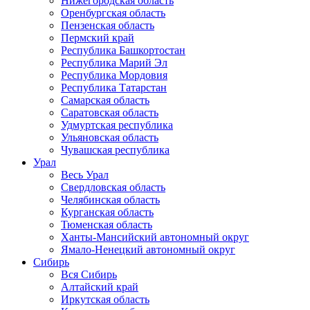
Нижегородская область
Оренбургская область
Пензенская область
Пермский край
Республика Башкортостан
Республика Марий Эл
Республика Мордовия
Республика Татарстан
Самарская область
Саратовская область
Удмуртская республика
Ульяновская область
Чувашская республика
Урал
Весь Урал
Свердловская область
Челябинская область
Курганская область
Тюменская область
Ханты-Мансийский автономный округ
Ямало-Ненецкий автономный округ
Сибирь
Вся Сибирь
Алтайский край
Иркутская область