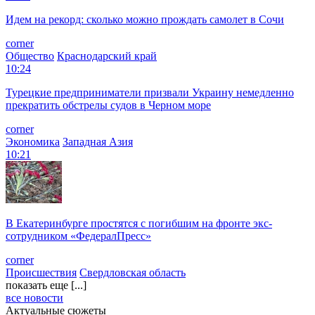
Идем на рекорд: сколько можно прождать самолет в Сочи
corner
Общество
Краснодарский край
10:24
Турецкие предприниматели призвали Украину немедленно
прекратить обстрелы судов в Черном море
corner
Экономика
Западная Азия
10:21
В Екатеринбурге простятся с погибшим на фронте экс-
сотрудником «ФедералПресс»
corner
Происшествия
Свердловская область
показать еще [...]
все новости
Актуальные сюжеты