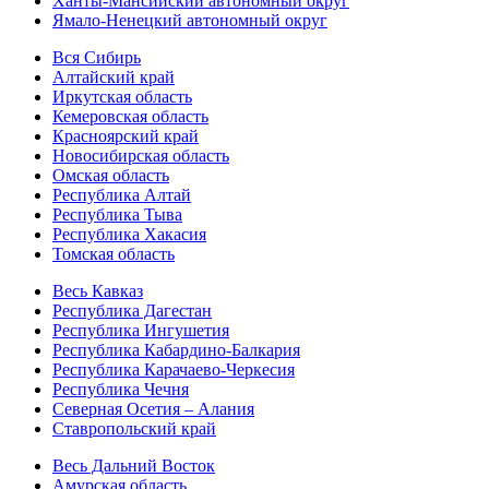
Ханты-Мансийский автономный округ
Ямало-Ненецкий автономный округ
Вся Сибирь
Алтайский край
Иркутская область
Кемеровская область
Красноярский край
Новосибирская область
Омская область
Республика Алтай
Республика Тыва
Республика Хакасия
Томская область
Весь Кавказ
Республика Дагестан
Республика Ингушетия
Республика Кабардино-Балкария
Республика Карачаево-Черкесия
Республика Чечня
Северная Осетия – Алания
Ставропольский край
Весь Дальний Восток
Амурская область