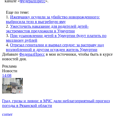
канале «
ФедералПресс
».
Еще по теме:
1.
Ижевчанку осудили за убийство новорожденного:
выбросила тело в выгребную яму
2.
Ужесточить наказание для родителей детей-
экстремистов предложили в Удмуртии
3.
При усыновлении детей в Удмуртии будут платить по
миллиону рублей
4.
Отрезал гениталии и вырвал сердце: за расправу над
возлюбленной и другом осужден житель Удмуртии
Добавьте
ФедералПресс
в мои источники, чтобы быть в курсе
новостей дня.
Реклама
Новости
14:08
Град, грозы и ливни: в МЧС дали неблагоприятный прогноз
погоды в Рязанской области
corner