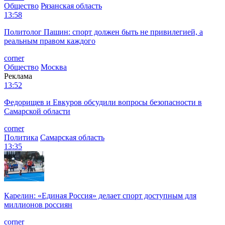
Общество
Рязанская область
13:58
Политолог Пашин: спорт должен быть не привилегией, а
реальным правом каждого
corner
Общество
Москва
Реклама
13:52
Федорищев и Евкуров обсудили вопросы безопасности в
Самарской области
corner
Политика
Самарская область
13:35
Карелин: «Единая Россия» делает спорт доступным для
миллионов россиян
corner