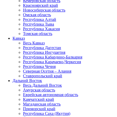
Кемеровская область
Красноярский край
Новосибирская область
Омская область
Республика Алтай
Республика Тыва
Республика Хакасия
Томская область
Кавказ
Весь Кавказ
Республика Дагестан
Республика Ингушетия
Республика Кабардино-Балкария
Республика Карачаево-Черкесия
Республика Чечня
Северная Осетия – Алания
Ставропольский край
Дальний Восток
Весь Дальний Восток
Амурская область
Еврейская автономная область
Камчатский край
Магаданская область
Приморский край
Республика Саха (Якутия)