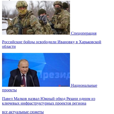
Спецоперация
Российские бойцы освободили Ивановку в Харьковской
области
Национальные
проекты
Павел Малков назвал Южный обход Рязани одним из
ключевых инфраструктурных проектов региона
все актуальные сюжеты