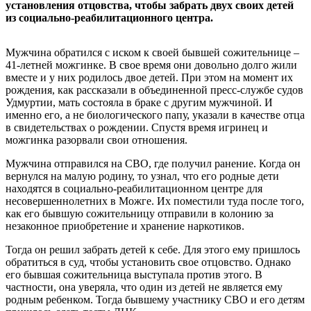
установления отцовства, чтобы забрать двух своих детей
из социально-реабилитационного центра.
Мужчина обратился с иском к своей бывшей сожительнице –
41-летней можгинке. В свое время они довольно долго жили
вместе и у них родилось двое детей. При этом на момент их
рождения, как рассказали в объединенной пресс-службе судов
Удмуртии, мать состояла в браке с другим мужчиной. И
именно его, а не биологического папу, указали в качестве отца
в свидетельствах о рождении. Спустя время игринец и
можгинка разорвали свои отношения.
Мужчина отправился на СВО, где получил ранение. Когда он
вернулся на малую родину, то узнал, что его родные дети
находятся в социально-реабилитационном центре для
несовершеннолетних в Можге. Их поместили туда после того,
как его бывшую сожительницу отправили в колонию за
незаконное приобретение и хранение наркотиков.
Тогда он решил забрать детей к себе. Для этого ему пришлось
обратиться в суд, чтобы установить свое отцовство. Однако
его бывшая сожительница выступала против этого. В
частности, она уверяла, что один из детей не является ему
родным ребенком. Тогда бывшему участнику СВО и его детям