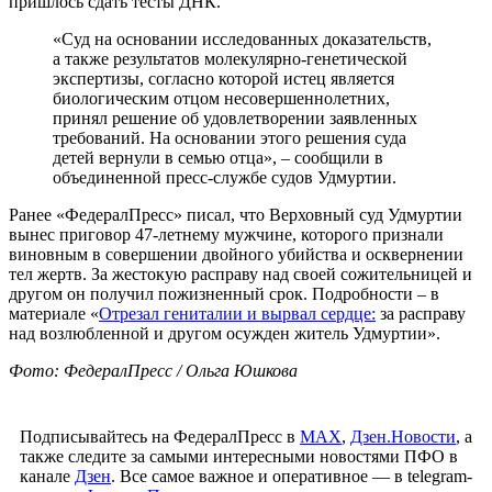
пришлось сдать тесты ДНК.
«Суд на основании исследованных доказательств,
а также результатов молекулярно-генетической
экспертизы, согласно которой истец является
биологическим отцом несовершеннолетних,
принял решение об удовлетворении заявленных
требований. На основании этого решения суда
детей вернули в семью отца», – сообщили в
объединенной пресс-службе судов Удмуртии.
Ранее «ФедералПресс» писал, что Верховный суд Удмуртии
вынес приговор 47-летнему мужчине, которого признали
виновным в совершении двойного убийства и осквернении
тел жертв. За жестокую расправу над своей сожительницей и
другом он получил пожизненный срок. Подробности – в
материале «
Отрезал гениталии и вырвал сердце:
за расправу
над возлюбленной и другом осужден житель Удмуртии».
Фото: ФедералПресс / Ольга Юшкова
Подписывайтесь на ФедералПресс в
МАХ
,
Дзен.Новости
, а
также следите за самыми интересными новостями ПФО в
канале
Дзен
. Все самое важное и оперативное — в telegram-