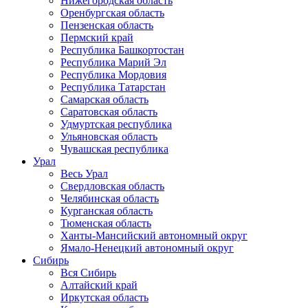
Нижегородская область
Оренбургская область
Пензенская область
Пермский край
Республика Башкортостан
Республика Марий Эл
Республика Мордовия
Республика Татарстан
Самарская область
Саратовская область
Удмуртская республика
Ульяновская область
Чувашская республика
Урал
Весь Урал
Свердловская область
Челябинская область
Курганская область
Тюменская область
Ханты-Мансийский автономный округ
Ямало-Ненецкий автономный округ
Сибирь
Вся Сибирь
Алтайский край
Иркутская область