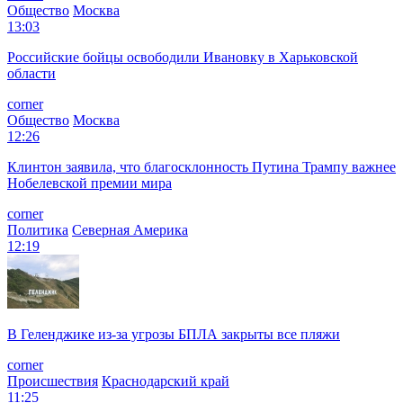
Общество
Москва
13:03
Российские бойцы освободили Ивановку в Харьковской
области
corner
Общество
Москва
12:26
Клинтон заявила, что благосклонность Путина Трампу важнее
Нобелевской премии мира
corner
Политика
Северная Америка
12:19
В Геленджике из-за угрозы БПЛА закрыты все пляжи
corner
Происшествия
Краснодарский край
11:25