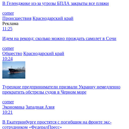
В Геленджике из-за угрозы БПЛА закрыты все пляжи
corner
Происшествия
Краснодарский край
Реклама
11:25
Идем на рекорд: сколько можно прождать самолет в Сочи
corner
Общество
Краснодарский край
10:24
Турецкие предприниматели призвали Украину немедленно
прекратить обстрелы судов в Черном море
corner
Экономика
Западная Азия
10:21
В Екатеринбурге простятся с погибшим на фронте экс-
сотрудником «ФедералПресс»