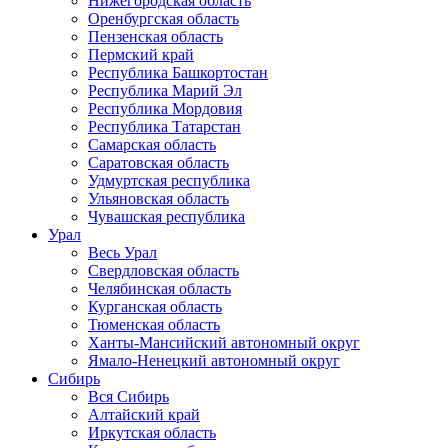
Нижегородская область
Оренбургская область
Пензенская область
Пермский край
Республика Башкортостан
Республика Марий Эл
Республика Мордовия
Республика Татарстан
Самарская область
Саратовская область
Удмуртская республика
Ульяновская область
Чувашская республика
Урал
Весь Урал
Свердловская область
Челябинская область
Курганская область
Тюменская область
Ханты-Мансийский автономный округ
Ямало-Ненецкий автономный округ
Сибирь
Вся Сибирь
Алтайский край
Иркутская область