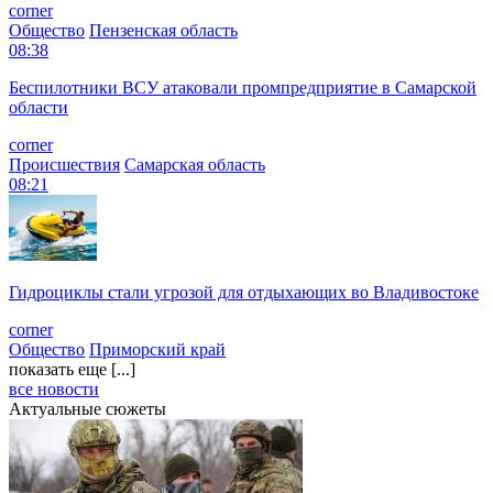
corner
Общество
Пензенская область
08:38
Беспилотники ВСУ атаковали промпредприятие в Самарской
области
corner
Происшествия
Самарская область
08:21
Гидроциклы стали угрозой для отдыхающих во Владивостоке
corner
Общество
Приморский край
показать еще [...]
все новости
Актуальные сюжеты