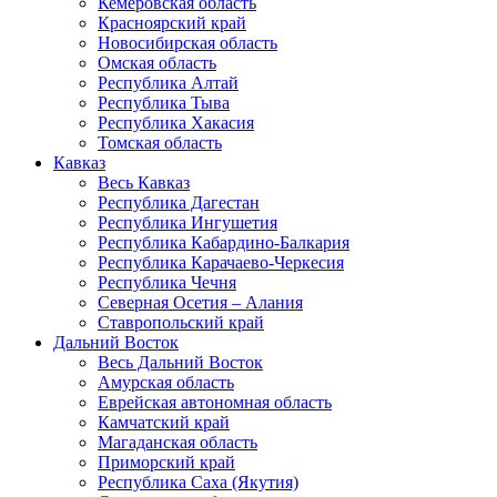
Кемеровская область
Красноярский край
Новосибирская область
Омская область
Республика Алтай
Республика Тыва
Республика Хакасия
Томская область
Кавказ
Весь Кавказ
Республика Дагестан
Республика Ингушетия
Республика Кабардино-Балкария
Республика Карачаево-Черкесия
Республика Чечня
Северная Осетия – Алания
Ставропольский край
Дальний Восток
Весь Дальний Восток
Амурская область
Еврейская автономная область
Камчатский край
Магаданская область
Приморский край
Республика Саха (Якутия)