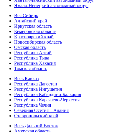
Ханты-Мансийский автономный округ
Ямало-Ненецкий автономный округ
Вся Сибирь
Алтайский край
Иркутская область
Кемеровская область
Красноярский край
Новосибирская область
Омская область
Республика Алтай
Республика Тыва
Республика Хакасия
Томская область
Весь Кавказ
Республика Дагестан
Республика Ингушетия
Республика Кабардино-Балкария
Республика Карачаево-Черкесия
Республика Чечня
Северная Осетия – Алания
Ставропольский край
Весь Дальний Восток
Амурская область