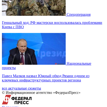
Спецоперация
Гениальный ход: РФ мастерски воспользовалась проблемами
Киева с ПВО
Национальные
проекты
Павел Малков назвал Южный обход Рязани одним из
ключевых инфраструктурных проектов региона
все актуальные сюжеты
© Информационное агентство «ФедералПресс»