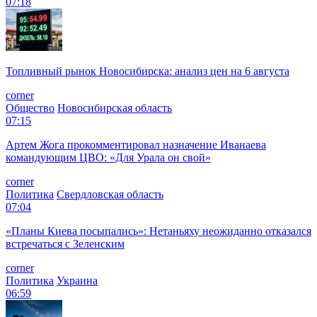
07:18
Топливный рынок Новосибирска: анализ цен на 6 августа
corner
Общество
Новосибирская область
07:15
Артем Жога прокомментировал назначение Иванаева
командующим ЦВО: «Для Урала он свой»
corner
Политика
Свердловская область
07:04
«Планы Киева посыпались»: Нетаньяху неожиданно отказался
встречаться с Зеленским
corner
Политика
Украина
06:59