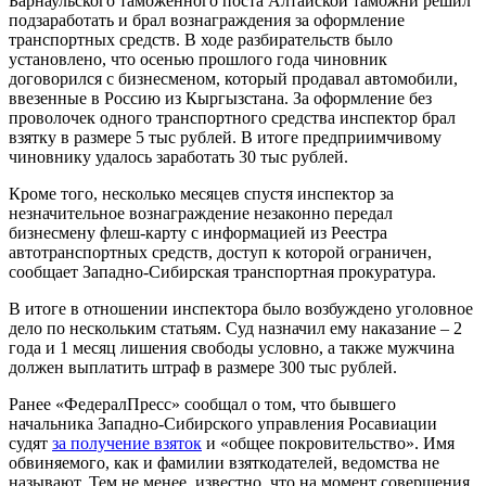
Барнаульского таможенного поста Алтайской таможни решил
подзаработать и брал вознаграждения за оформление
транспортных средств. В ходе разбирательств было
установлено, что осенью прошлого года чиновник
договорился с бизнесменом, который продавал автомобили,
ввезенные в Россию из Кыргызстана. За оформление без
проволочек одного транспортного средства инспектор брал
взятку в размере 5 тыс рублей. В итоге предприимчивому
чиновнику удалось заработать 30 тыс рублей.
Кроме того, несколько месяцев спустя инспектор за
незначительное вознаграждение незаконно передал
бизнесмену флеш-карту с информацией из Реестра
автотранспортных средств, доступ к которой ограничен,
сообщает Западно-Сибирская транспортная прокуратура.
В итоге в отношении инспектора было возбуждено уголовное
дело по нескольким статьям. Суд назначил ему наказание – 2
года и 1 месяц лишения свободы условно, а также мужчина
должен выплатить штраф в размере 300 тыс рублей.
Ранее «ФедералПресс» сообщал о том, что бывшего
начальника Западно-Сибирского управления Росавиации
судят
за получение взяток
и «общее покровительство». Имя
обвиняемого, как и фамилии взяткодателей, ведомства не
называют. Тем не менее, известно, что на момент совершения