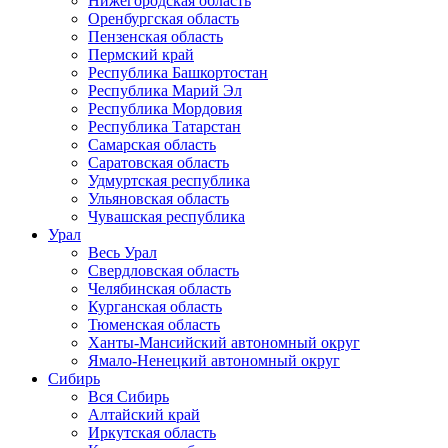
Нижегородская область
Оренбургская область
Пензенская область
Пермский край
Республика Башкортостан
Республика Марий Эл
Республика Мордовия
Республика Татарстан
Самарская область
Саратовская область
Удмуртская республика
Ульяновская область
Чувашская республика
Урал
Весь Урал
Свердловская область
Челябинская область
Курганская область
Тюменская область
Ханты-Мансийский автономный округ
Ямало-Ненецкий автономный округ
Сибирь
Вся Сибирь
Алтайский край
Иркутская область