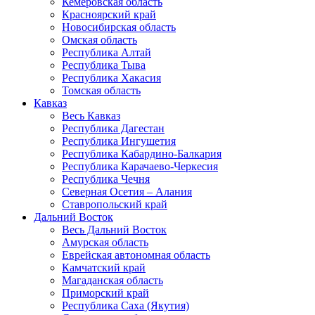
Кемеровская область
Красноярский край
Новосибирская область
Омская область
Республика Алтай
Республика Тыва
Республика Хакасия
Томская область
Кавказ
Весь Кавказ
Республика Дагестан
Республика Ингушетия
Республика Кабардино-Балкария
Республика Карачаево-Черкесия
Республика Чечня
Северная Осетия – Алания
Ставропольский край
Дальний Восток
Весь Дальний Восток
Амурская область
Еврейская автономная область
Камчатский край
Магаданская область
Приморский край
Республика Саха (Якутия)