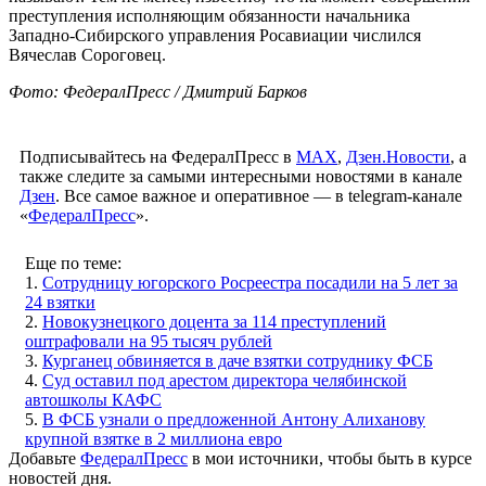
преступления исполняющим обязанности начальника
Западно-Сибирского управления Росавиации числился
Вячеслав Сороговец.
Фото: ФедералПресс / Дмитрий Барков
Подписывайтесь на ФедералПресс в
МАХ
,
Дзен.Новости
, а
также следите за самыми интересными новостями в канале
Дзен
. Все самое важное и оперативное — в telegram-канале
«
ФедералПресс
».
Еще по теме:
1.
Сотрудницу югорского Росреестра посадили на 5 лет за
24 взятки
2.
Новокузнецкого доцента за 114 преступлений
оштрафовали на 95 тысяч рублей
3.
Курганец обвиняется в даче взятки сотруднику ФСБ
4.
Суд оставил под арестом директора челябинской
автошколы КАФС
5.
В ФСБ узнали о предложенной Антону Алиханову
крупной взятке в 2 миллиона евро
Добавьте
ФедералПресс
в мои источники, чтобы быть в курсе
новостей дня.