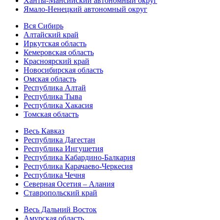
Ханты-Мансийский автономный округ
Ямало-Ненецкий автономный округ
Вся Сибирь
Алтайский край
Иркутская область
Кемеровская область
Красноярский край
Новосибирская область
Омская область
Республика Алтай
Республика Тыва
Республика Хакасия
Томская область
Весь Кавказ
Республика Дагестан
Республика Ингушетия
Республика Кабардино-Балкария
Республика Карачаево-Черкесия
Республика Чечня
Северная Осетия – Алания
Ставропольский край
Весь Дальний Восток
Амурская область