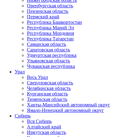
Нижегородская область
Оренбургская область
Пензенская область
Пермский край
Республика Башкортостан
Республика Марий Эл
Республика Мордовия
Республика Татарстан
Самарская область
Саратовская область
Удмуртская республика
Ульяновская область
Чувашская республика
Урал
Весь Урал
Свердловская область
Челябинская область
Курганская область
Тюменская область
Ханты-Мансийский автономный округ
Ямало-Ненецкий автономный округ
Сибирь
Вся Сибирь
Алтайский край
Иркутская область