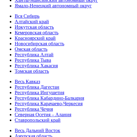
Ханты-Мансийский автономный округ
Ямало-Ненецкий автономный округ
Вся Сибирь
Алтайский край
Иркутская область
Кемеровская область
Красноярский край
Новосибирская область
Омская область
Республика Алтай
Республика Тыва
Республика Хакасия
Томская область
Весь Кавказ
Республика Дагестан
Республика Ингушетия
Республика Кабардино-Балкария
Республика Карачаево-Черкесия
Республика Чечня
Северная Осетия – Алания
Ставропольский край
Весь Дальний Восток
Амурская область