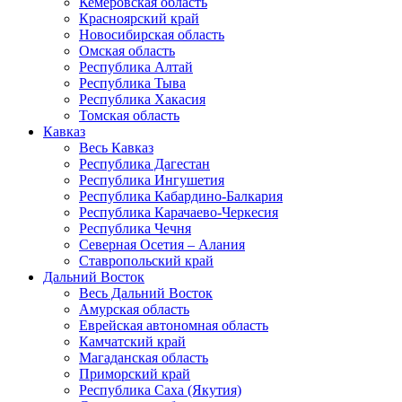
Кемеровская область
Красноярский край
Новосибирская область
Омская область
Республика Алтай
Республика Тыва
Республика Хакасия
Томская область
Кавказ
Весь Кавказ
Республика Дагестан
Республика Ингушетия
Республика Кабардино-Балкария
Республика Карачаево-Черкесия
Республика Чечня
Северная Осетия – Алания
Ставропольский край
Дальний Восток
Весь Дальний Восток
Амурская область
Еврейская автономная область
Камчатский край
Магаданская область
Приморский край
Республика Саха (Якутия)