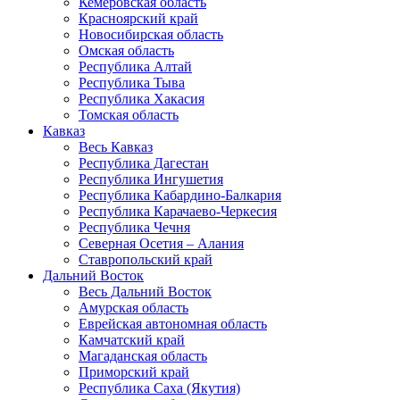
Кемеровская область
Красноярский край
Новосибирская область
Омская область
Республика Алтай
Республика Тыва
Республика Хакасия
Томская область
Кавказ
Весь Кавказ
Республика Дагестан
Республика Ингушетия
Республика Кабардино-Балкария
Республика Карачаево-Черкесия
Республика Чечня
Северная Осетия – Алания
Ставропольский край
Дальний Восток
Весь Дальний Восток
Амурская область
Еврейская автономная область
Камчатский край
Магаданская область
Приморский край
Республика Саха (Якутия)