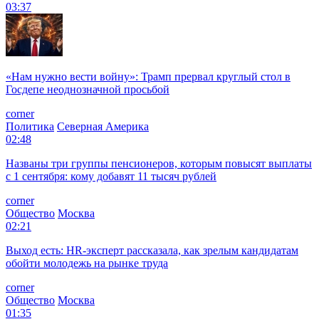
03:37
«Нам нужно вести войну»: Трамп прервал круглый стол в
Госдепе неоднозначной просьбой
corner
Политика
Северная Америка
02:48
Названы три группы пенсионеров, которым повысят выплаты
с 1 сентября: кому добавят 11 тысяч рублей
corner
Общество
Москва
02:21
Выход есть: HR-эксперт рассказала, как зрелым кандидатам
обойти молодежь на рынке труда
corner
Общество
Москва
01:35