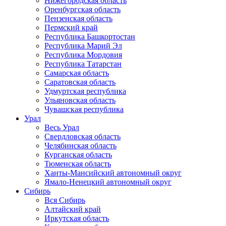
Нижегородская область
Оренбургская область
Пензенская область
Пермский край
Республика Башкортостан
Республика Марий Эл
Республика Мордовия
Республика Татарстан
Самарская область
Саратовская область
Удмуртская республика
Ульяновская область
Чувашская республика
Урал
Весь Урал
Свердловская область
Челябинская область
Курганская область
Тюменская область
Ханты-Мансийский автономный округ
Ямало-Ненецкий автономный округ
Сибирь
Вся Сибирь
Алтайский край
Иркутская область