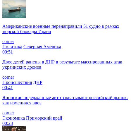
Американские военные перенаправили 51 судно в рамках
морской блокады Ирана
corner
Политика
Северная Америка
00:51
Двое детей ранены в ДНР в результате массированных атак
украинских дронов
corner
Происшествия
ДНР
00:41
Японские подержанные авто захватывают российский рынок:
как изменился ввоз
corner
Экономика
Приморский край
00:23