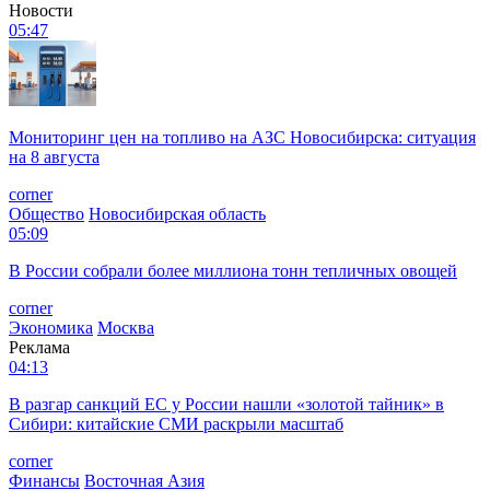
Новости
05:47
Мониторинг цен на топливо на АЗС Новосибирска: ситуация
на 8 августа
corner
Общество
Новосибирская область
05:09
В России собрали более миллиона тонн тепличных овощей
corner
Экономика
Москва
Реклама
04:13
В разгар санкций ЕС у России нашли «золотой тайник» в
Сибири: китайские СМИ раскрыли масштаб
corner
Финансы
Восточная Азия