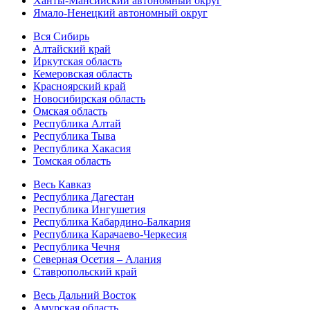
Ханты-Мансийский автономный округ
Ямало-Ненецкий автономный округ
Вся Сибирь
Алтайский край
Иркутская область
Кемеровская область
Красноярский край
Новосибирская область
Омская область
Республика Алтай
Республика Тыва
Республика Хакасия
Томская область
Весь Кавказ
Республика Дагестан
Республика Ингушетия
Республика Кабардино-Балкария
Республика Карачаево-Черкесия
Республика Чечня
Северная Осетия – Алания
Ставропольский край
Весь Дальний Восток
Амурская область