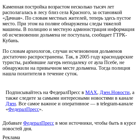
Каменная постройка возрастом несколько тысяч лет
располагалась в лесу близ села Красного, за остановкой
«Дачная». По словам местных жителей, теперь здесь пустое
место. При этом на поляне обнаружены следы тяжелой
машины. В полицию и местную администрация информация
об исчезновении дольмена не поступала, сообщает ГТРК-
Кубань.
По словам археологов, случаи исчезновения дольменов
достаточно распространены. Так, в 2005 году краснодарские
туристы, разбившие лагерь неподалеку от аула Псебе, не
обнаружили на привычном месте дольмена. Тогда полиция
нашла похитителя в течение суток.
Подписывайтесь на ФедералПресс в
МАХ
,
Дзен.Новости
, а
также следите за самыми интересными новостями в канале
Дзен
. Все самое важное и оперативное — в telegram-канале
«
ФедералПресс
».
Добавьте
ФедералПресс
в мои источники, чтобы быть в курсе
новостей дня.
Реклама