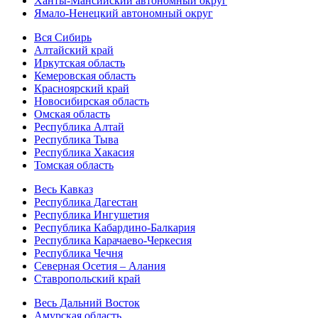
Ханты-Мансийский автономный округ
Ямало-Ненецкий автономный округ
Вся Сибирь
Алтайский край
Иркутская область
Кемеровская область
Красноярский край
Новосибирская область
Омская область
Республика Алтай
Республика Тыва
Республика Хакасия
Томская область
Весь Кавказ
Республика Дагестан
Республика Ингушетия
Республика Кабардино-Балкария
Республика Карачаево-Черкесия
Республика Чечня
Северная Осетия – Алания
Ставропольский край
Весь Дальний Восток
Амурская область