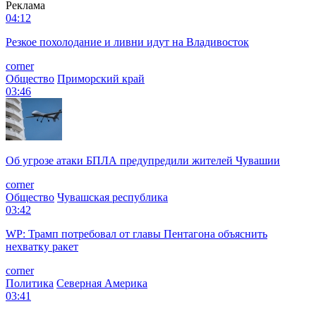
Реклама
04:12
Резкое похолодание и ливни идут на Владивосток
corner
Общество
Приморский край
03:46
Об угрозе атаки БПЛА предупредили жителей Чувашии
corner
Общество
Чувашская республика
03:42
WP: Трамп потребовал от главы Пентагона объяснить
нехватку ракет
corner
Политика
Северная Америка
03:41