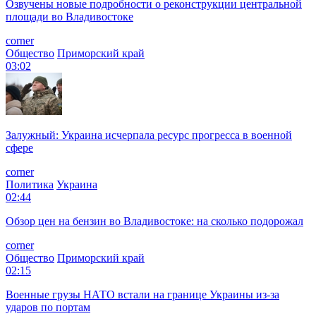
Озвучены новые подробности о реконструкции центральной
площади во Владивостоке
corner
Общество
Приморский край
03:02
Залужный: Украина исчерпала ресурс прогресса в военной
сфере
corner
Политика
Украина
02:44
Обзор цен на бензин во Владивостоке: на сколько подорожал
corner
Общество
Приморский край
02:15
Военные грузы НАТО встали на границе Украины из-за
ударов по портам