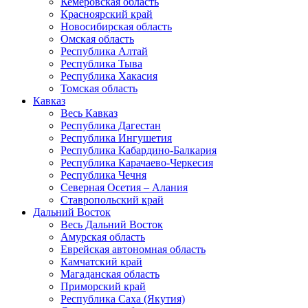
Кемеровская область
Красноярский край
Новосибирская область
Омская область
Республика Алтай
Республика Тыва
Республика Хакасия
Томская область
Кавказ
Весь Кавказ
Республика Дагестан
Республика Ингушетия
Республика Кабардино-Балкария
Республика Карачаево-Черкесия
Республика Чечня
Северная Осетия – Алания
Ставропольский край
Дальний Восток
Весь Дальний Восток
Амурская область
Еврейская автономная область
Камчатский край
Магаданская область
Приморский край
Республика Саха (Якутия)