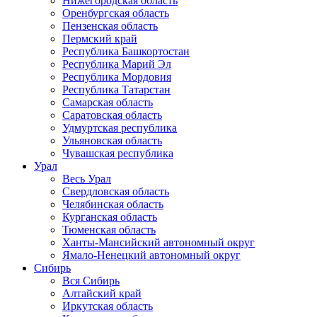
Нижегородская область
Оренбургская область
Пензенская область
Пермский край
Республика Башкортостан
Республика Марий Эл
Республика Мордовия
Республика Татарстан
Самарская область
Саратовская область
Удмуртская республика
Ульяновская область
Чувашская республика
Урал
Весь Урал
Свердловская область
Челябинская область
Курганская область
Тюменская область
Ханты-Мансийский автономный округ
Ямало-Ненецкий автономный округ
Сибирь
Вся Сибирь
Алтайский край
Иркутская область