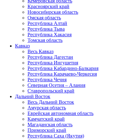
Кемеровская область
Красноярский край
Новосибирская область
Омская область
Республика Алтай
Республика Тыва
Республика Хакасия
Томская область
Кавказ
Весь Кавказ
Республика Дагестан
Республика Ингушетия
Республика Кабардино-Балкария
Республика Карачаево-Черкесия
Республика Чечня
Северная Осетия – Алания
Ставропольский край
Дальний Восток
Весь Дальний Восток
Амурская область
Еврейская автономная область
Камчатский край
Магаданская область
Приморский край
Республика Саха (Якутия)