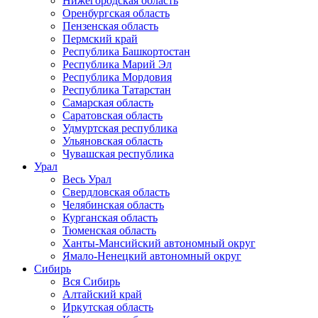
Нижегородская область
Оренбургская область
Пензенская область
Пермский край
Республика Башкортостан
Республика Марий Эл
Республика Мордовия
Республика Татарстан
Самарская область
Саратовская область
Удмуртская республика
Ульяновская область
Чувашская республика
Урал
Весь Урал
Свердловская область
Челябинская область
Курганская область
Тюменская область
Ханты-Мансийский автономный округ
Ямало-Ненецкий автономный округ
Сибирь
Вся Сибирь
Алтайский край
Иркутская область