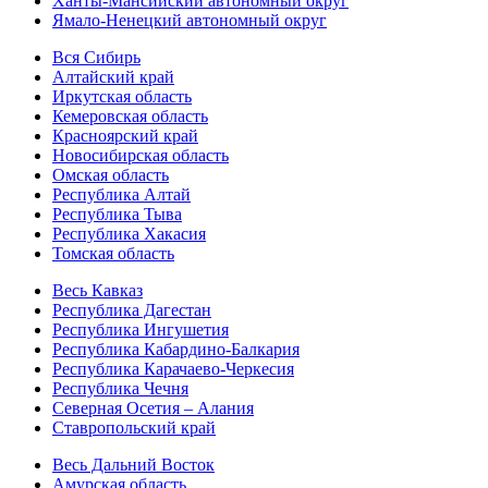
Ханты-Мансийский автономный округ
Ямало-Ненецкий автономный округ
Вся Сибирь
Алтайский край
Иркутская область
Кемеровская область
Красноярский край
Новосибирская область
Омская область
Республика Алтай
Республика Тыва
Республика Хакасия
Томская область
Весь Кавказ
Республика Дагестан
Республика Ингушетия
Республика Кабардино-Балкария
Республика Карачаево-Черкесия
Республика Чечня
Северная Осетия – Алания
Ставропольский край
Весь Дальний Восток
Амурская область