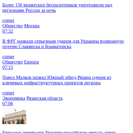
Более 150 вражеских беспилотников уничтожили над
регионами России за ночь
corner
Общество
Москва
07:32
В ФРГ назвали серьезным ударом для Украины возможную
потерю Славянска и Краматорска
corner
Общество
Европа
07:15
Павел Малков назвал Южный обход Рязани одним из
ключевых инфраструктурных проектов региона
corner
Экономика
Рязанская область
07:06
Брюссель переводит Украине российские деньги: ответ