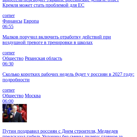
Кремля может стать проблемой для EC
corner
Финансы
Европа
06:55
Малков поручил включить отработку действий при
воздушной тревоге в тренировки в школах
corner
Общество
Рязанская область
06:30
Сколько коротких рабочих недель будет у россиян в 2027 году:
подробности
corner
Общество
Москва
06:00
Путин поздравил россиян с Днем строителя, Медведев
предсказал гибель Украины без смены лидера: главное за