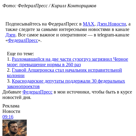
Фото: ФедералПресс / Кирилл Конторщиков
Подписывайтесь на ФедералПресс в
МАХ
,
Дзен.Новости
, а
также следите за самыми интересными новостями в канале
Дзен
. Все самое важное и оперативное — в telegram-канале
«
ФедералПресс
».
Еще по теме:
1.
Разломавшийся на две части сухогруз загрязнил Черное
море: превышение нормы в 260 раз
2.
Главой Апшеронска стал начальник исправительной
колонии
3.
Краснодарские депутаты поддержали 30 федеральных
законопроектов
Добавьте
ФедералПресс
в мои источники, чтобы быть в курсе
новостей дня.
Реклама
Новости
09:16