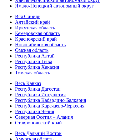
Ханты-Мансийский автономный округ
Ямало-Ненецкий автономный округ
Вся Сибирь
Алтайский край
Иркутская область
Кемеровская область
Красноярский край
Новосибирская область
Омская область
Республика Алтай
Республика Тыва
Республика Хакасия
Томская область
Весь Кавказ
Республика Дагестан
Республика Ингушетия
Республика Кабардино-Балкария
Республика Карачаево-Черкесия
Республика Чечня
Северная Осетия – Алания
Ставропольский край
Весь Дальний Восток
Амурская область