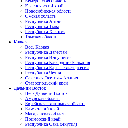
Кемеровская область
Красноярский край
Новосибирская область
Омская область
Республика Алтай
Республика Тыва
Республика Хакасия
Томская область
Кавказ
Весь Кавказ
Республика Дагестан
Республика Ингушетия
Республика Кабардино-Балкария
Республика Карачаево-Черкесия
Республика Чечня
Северная Осетия – Алания
Ставропольский край
Дальний Восток
Весь Дальний Восток
Амурская область
Еврейская автономная область
Камчатский край
Магаданская область
Приморский край
Республика Саха (Якутия)