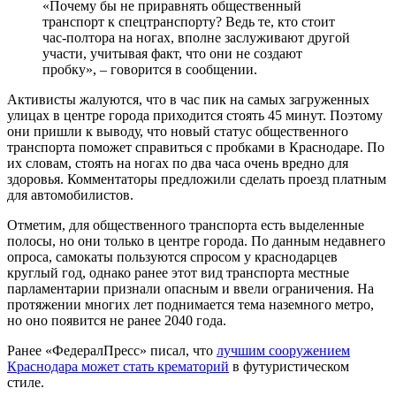
«Почему бы не приравнять общественный
транспорт к спецтранспорту? Ведь те, кто стоит
час-полтора на ногах, вполне заслуживают другой
участи, учитывая факт, что они не создают
пробку», – говорится в сообщении.
Активисты жалуются, что в час пик на самых загруженных
улицах в центре города приходится стоять 45 минут. Поэтому
они пришли к выводу, что новый статус общественного
транспорта поможет справиться с пробками в Краснодаре. По
их словам, стоять на ногах по два часа очень вредно для
здоровья. Комментаторы предложили сделать проезд платным
для автомобилистов.
Отметим, для общественного транспорта есть выделенные
полосы, но они только в центре города. По данным недавнего
опроса, самокаты пользуются спросом у краснодарцев
круглый год, однако ранее этот вид транспорта местные
парламентарии признали опасным и ввели ограничения. На
протяжении многих лет поднимается тема наземного метро,
но оно появится не ранее 2040 года.
Ранее «ФедералПресс» писал, что
лучшим сооружением
Краснодара может стать крематорий
в футуристическом
стиле.