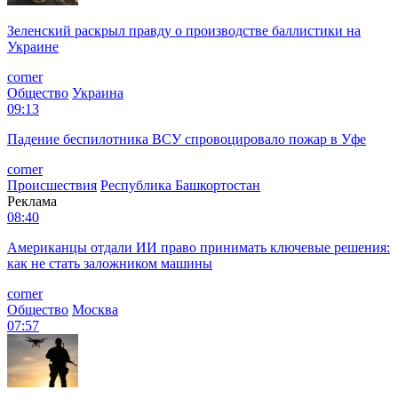
Зеленский раскрыл правду о производстве баллистики на
Украине
corner
Общество
Украина
09:13
Падение беспилотника ВСУ спровоцировало пожар в Уфе
corner
Происшествия
Республика Башкортостан
Реклама
08:40
Американцы отдали ИИ право принимать ключевые решения:
как не стать заложником машины
corner
Общество
Москва
07:57