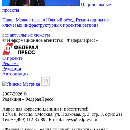
Национальные
проекты
Павел Малков назвал Южный обход Рязани одним из
ключевых инфраструктурных проектов региона
все актуальные сюжеты
© Информационное агентство «ФедералПресс»
О проекте
Реклама
Редакция
Авторизация
2007-2026 ©
Редакция «
ФедералПресс
»
Адрес для корреспонденции и посетителей:
127018
, Россия, г.
Москва
,
ул. Полковая, д. 3, стр. 3
, офис 211
Тел.
+7(499) 112-35-89
E-mail:
news@fedpress.ru
«ФедералПресс» - медиа-холдинг: экспертный канал,