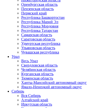
Нижегородская область
Оренбургская область
Пензенская область
Пермский край
Республика Башкортостан
Республика Марий Эл
Республика Мордовия
Республика Татарстан
Самарская область
Саратовская область
Удмуртская республика
Ульяновская область
Чувашская республика
Урал
Весь Урал
Свердловская область
Челябинская область
Курганская область
Тюменская область
Ханты-Мансийский автономный округ
Ямало-Ненецкий автономный округ
Сибирь
Вся Сибирь
Алтайский край
Иркутская область