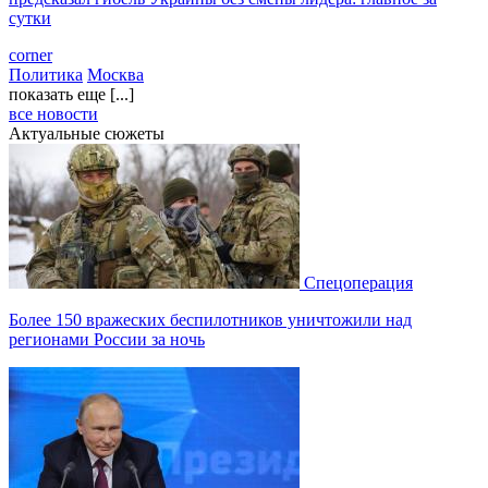
сутки
corner
Политика
Москва
показать еще [...]
все новости
Актуальные сюжеты
Спецоперация
Более 150 вражеских беспилотников уничтожили над
регионами России за ночь