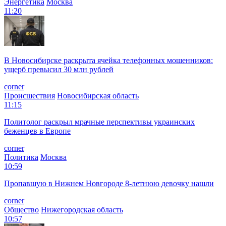
Энергетика
Москва
11:20
В Новосибирске раскрыта ячейка телефонных мошенников:
ущерб превысил 30 млн рублей
corner
Происшествия
Новосибирская область
11:15
Политолог раскрыл мрачные перспективы украинских
беженцев в Европе
corner
Политика
Москва
10:59
Пропавшую в Нижнем Новгороде 8-летнюю девочку нашли
corner
Общество
Нижегородская область
10:57