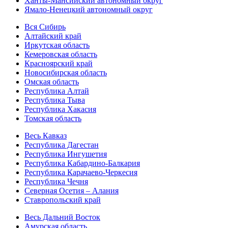
Ханты-Мансийский автономный округ
Ямало-Ненецкий автономный округ
Вся Сибирь
Алтайский край
Иркутская область
Кемеровская область
Красноярский край
Новосибирская область
Омская область
Республика Алтай
Республика Тыва
Республика Хакасия
Томская область
Весь Кавказ
Республика Дагестан
Республика Ингушетия
Республика Кабардино-Балкария
Республика Карачаево-Черкесия
Республика Чечня
Северная Осетия – Алания
Ставропольский край
Весь Дальний Восток
Амурская область