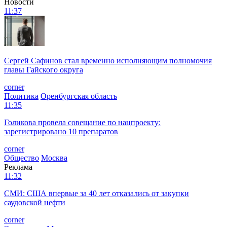
Новости
11:37
Сергей Сафинов стал временно исполняющим полномочия
главы Гайского округа
corner
Политика
Оренбургская область
11:35
Голикова провела совещание по нацпроекту:
зарегистрировано 10 препаратов
corner
Общество
Москва
Реклама
11:32
СМИ: США впервые за 40 лет отказались от закупки
саудовской нефти
corner