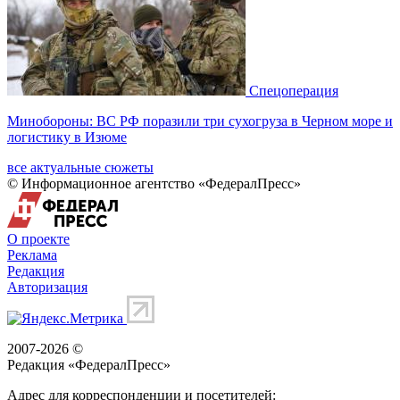
Спецоперация
Минобороны: ВС РФ поразили три сухогруза в Черном море и
логистику в Изюме
все актуальные сюжеты
© Информационное агентство «ФедералПресс»
О проекте
Реклама
Редакция
Авторизация
2007-2026 ©
Редакция «
ФедералПресс
»
Адрес для корреспонденции и посетителей: