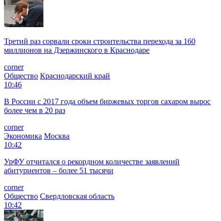
Третий раз сорвали сроки строительства перехода за 160
миллионов на Дзержинского в Краснодаре
corner
Общество
Краснодарский край
10:46
В России с 2017 года объем биржевых торгов сахаром вырос
более чем в 20 раз
corner
Экономика
Москва
10:42
УрФУ отчитался о рекордном количестве заявлений
абитуриентов – более 51 тысячи
corner
Общество
Свердловская область
10:42