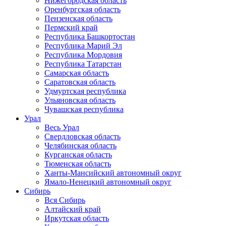
Нижегородская область
Оренбургская область
Пензенская область
Пермский край
Республика Башкортостан
Республика Марий Эл
Республика Мордовия
Республика Татарстан
Самарская область
Саратовская область
Удмуртская республика
Ульяновская область
Чувашская республика
Урал
Весь Урал
Свердловская область
Челябинская область
Курганская область
Тюменская область
Ханты-Мансийский автономный округ
Ямало-Ненецкий автономный округ
Сибирь
Вся Сибирь
Алтайский край
Иркутская область