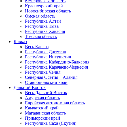
Кемеровская область
Красноярский край
Новосибирская область
Омская область
Республика Алтай
Республика Тыва
Республика Хакасия
Томская область
Кавказ
Весь Кавказ
Республика Дагестан
Республика Ингушетия
Республика Кабардино-Балкария
Республика Карачаево-Черкесия
Республика Чечня
Северная Осетия – Алания
Ставропольский край
Дальний Восток
Весь Дальний Восток
Амурская область
Еврейская автономная область
Камчатский край
Магаданская область
Приморский край
Республика Саха (Якутия)