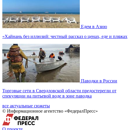
Едем в Азию
«Хайнань без иллюзий: честный рассказ о ценах, еде и пляжах
Паводки в России
Торговые сети в Свердловской области предостерегли от
спекуляции на питьевой воде в зоне паводка
все актуальные сюжеты
© Информационное агентство «ФедералПресс»
О проекте