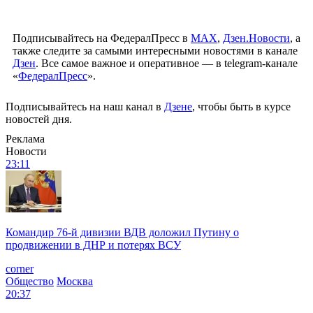
Подписывайтесь на ФедералПресс в
МАХ
,
Дзен.Новости
, а
также следите за самыми интересными новостями в канале
Дзен
. Все самое важное и оперативное — в telegram-канале
«
ФедералПресс
».
Подписывайтесь на наш канал в
Дзене
, чтобы быть в курсе
новостей дня.
Реклама
Новости
23:11
Командир 76-й дивизии ВДВ доложил Путину о
продвижении в ДНР и потерях ВСУ
corner
Общество
Москва
20:37