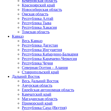
Кемеровская область
Красноярский край
Новосибирская область
Омская область
Республика Алтай
Республика Тыва
Республика Хакасия
Томская область
Кавказ
Весь Кавказ
Республика Дагестан
Республика Ингушетия
Республика Кабардино-Балкария
Республика Карачаево-Черкесия
Республика Чечня
Северная Осетия – Алания
Ставропольский край
Дальний Восток
Весь Дальний Восток
Амурская область
Еврейская автономная область
Камчатский край
Магаданская область
Приморский край
Республика Саха (Якутия)