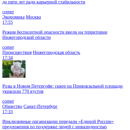
до пяти лет ради карьерной стабильности
corner
Экономика
Москва
17:55
Режим беспилотной опасности ввели на территории
Нижегородской области
corner
Происшествия
Нижегородская область
17:34
Розы в Новом Петергофе: сквер на Привокзальной площади
украсили 770 кустов
corner
Общество
Санкт-Петербург
17:33
Инклюзивные организации передали «Единой России»
предложения по поддержке людей с инвалидностью