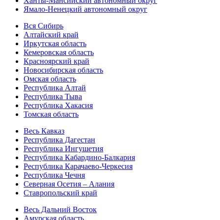
Ханты-Мансийский автономный округ
Ямало-Ненецкий автономный округ
Вся Сибирь
Алтайский край
Иркутская область
Кемеровская область
Красноярский край
Новосибирская область
Омская область
Республика Алтай
Республика Тыва
Республика Хакасия
Томская область
Весь Кавказ
Республика Дагестан
Республика Ингушетия
Республика Кабардино-Балкария
Республика Карачаево-Черкесия
Республика Чечня
Северная Осетия – Алания
Ставропольский край
Весь Дальний Восток
Амурская область