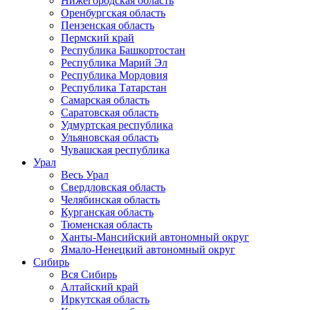
Нижегородская область
Оренбургская область
Пензенская область
Пермский край
Республика Башкортостан
Республика Марий Эл
Республика Мордовия
Республика Татарстан
Самарская область
Саратовская область
Удмуртская республика
Ульяновская область
Чувашская республика
Урал
Весь Урал
Свердловская область
Челябинская область
Курганская область
Тюменская область
Ханты-Мансийский автономный округ
Ямало-Ненецкий автономный округ
Сибирь
Вся Сибирь
Алтайский край
Иркутская область