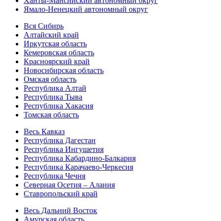
Ханты-Мансийский автономный округ
Ямало-Ненецкий автономный округ
Вся Сибирь
Алтайский край
Иркутская область
Кемеровская область
Красноярский край
Новосибирская область
Омская область
Республика Алтай
Республика Тыва
Республика Хакасия
Томская область
Весь Кавказ
Республика Дагестан
Республика Ингушетия
Республика Кабардино-Балкария
Республика Карачаево-Черкесия
Республика Чечня
Северная Осетия – Алания
Ставропольский край
Весь Дальний Восток
Амурская область