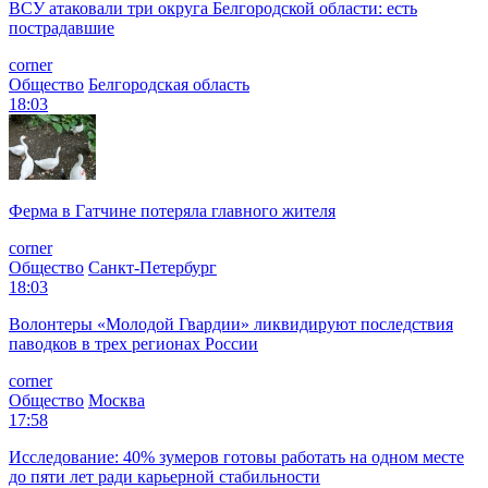
ВСУ атаковали три округа Белгородской области: есть
пострадавшие
corner
Общество
Белгородская область
18:03
Ферма в Гатчине потеряла главного жителя
corner
Общество
Санкт-Петербург
18:03
Волонтеры «Молодой Гвардии» ликвидируют последствия
паводков в трех регионах России
corner
Общество
Москва
17:58
Исследование: 40% зумеров готовы работать на одном месте
до пяти лет ради карьерной стабильности