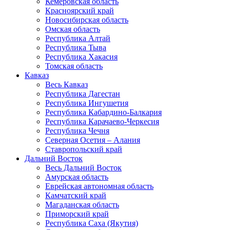
Кемеровская область
Красноярский край
Новосибирская область
Омская область
Республика Алтай
Республика Тыва
Республика Хакасия
Томская область
Кавказ
Весь Кавказ
Республика Дагестан
Республика Ингушетия
Республика Кабардино-Балкария
Республика Карачаево-Черкесия
Республика Чечня
Северная Осетия – Алания
Ставропольский край
Дальний Восток
Весь Дальний Восток
Амурская область
Еврейская автономная область
Камчатский край
Магаданская область
Приморский край
Республика Саха (Якутия)