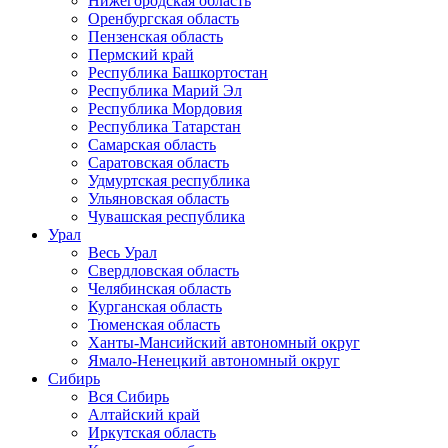
Нижегородская область
Оренбургская область
Пензенская область
Пермский край
Республика Башкортостан
Республика Марий Эл
Республика Мордовия
Республика Татарстан
Самарская область
Саратовская область
Удмуртская республика
Ульяновская область
Чувашская республика
Урал
Весь Урал
Свердловская область
Челябинская область
Курганская область
Тюменская область
Ханты-Мансийский автономный округ
Ямало-Ненецкий автономный округ
Сибирь
Вся Сибирь
Алтайский край
Иркутская область