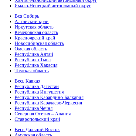
Ханты-Мансийский автономный округ
Ямало-Ненецкий автономный округ
Вся Сибирь
Алтайский край
Иркутская область
Кемеровская область
Красноярский край
Новосибирская область
Омская область
Республика Алтай
Республика Тыва
Республика Хакасия
Томская область
Весь Кавказ
Республика Дагестан
Республика Ингушетия
Республика Кабардино-Балкария
Республика Карачаево-Черкесия
Республика Чечня
Северная Осетия – Алания
Ставропольский край
Весь Дальний Восток
Амурская область