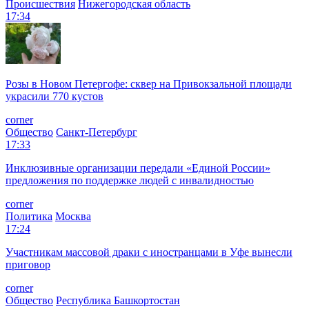
Происшествия
Нижегородская область
17:34
Розы в Новом Петергофе: сквер на Привокзальной площади
украсили 770 кустов
corner
Общество
Санкт-Петербург
17:33
Инклюзивные организации передали «Единой России»
предложения по поддержке людей с инвалидностью
corner
Политика
Москва
17:24
Участникам массовой драки с иностранцами в Уфе вынесли
приговор
corner
Общество
Республика Башкортостан