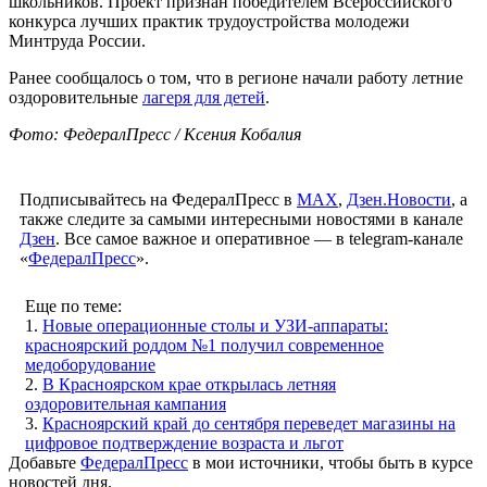
школьников. Проект признан победителем Всероссийского
конкурса лучших практик трудоустройства молодежи
Минтруда России.
Ранее сообщалось о том, что в регионе начали работу летние
оздоровительные
лагеря для детей
.
Фото: ФедералПресс / Ксения Кобалия
Подписывайтесь на ФедералПресс в
МАХ
,
Дзен.Новости
, а
также следите за самыми интересными новостями в канале
Дзен
. Все самое важное и оперативное — в telegram-канале
«
ФедералПресс
».
Еще по теме:
1.
Новые операционные столы и УЗИ-аппараты:
красноярский роддом №1 получил современное
медоборудование
2.
В Красноярском крае открылась летняя
оздоровительная кампания
3.
Красноярский край до сентября переведет магазины на
цифровое подтверждение возраста и льгот
Добавьте
ФедералПресс
в мои источники, чтобы быть в курсе
новостей дня.