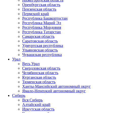
Нижегородская область
Оренбургская область
Пензенская область
Пермский край
Республика Башкортостан
Республика Марий Эл
Республика Мордовия
Республика Татарстан
Самарская область
Саратовская область
Удмуртская республика
Ульяновская область
Чувашская республика
Урал
Весь Урал
Свердловская область
Челябинская область
Курганская область
Тюменская область
Ханты-Мансийский автономный округ
Ямало-Ненецкий автономный округ
Сибирь
Вся Сибирь
Алтайский край
Иркутская область