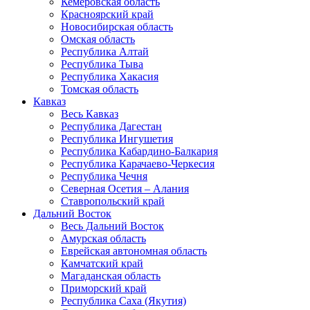
Кемеровская область
Красноярский край
Новосибирская область
Омская область
Республика Алтай
Республика Тыва
Республика Хакасия
Томская область
Кавказ
Весь Кавказ
Республика Дагестан
Республика Ингушетия
Республика Кабардино-Балкария
Республика Карачаево-Черкесия
Республика Чечня
Северная Осетия – Алания
Ставропольский край
Дальний Восток
Весь Дальний Восток
Амурская область
Еврейская автономная область
Камчатский край
Магаданская область
Приморский край
Республика Саха (Якутия)