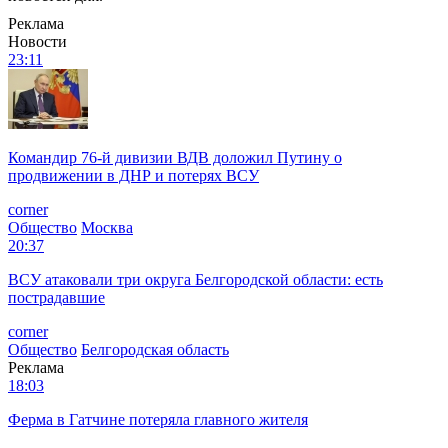
Реклама
Новости
23:11
Командир 76-й дивизии ВДВ доложил Путину о
продвижении в ДНР и потерях ВСУ
corner
Общество
Москва
20:37
ВСУ атаковали три округа Белгородской области: есть
пострадавшие
corner
Общество
Белгородская область
Реклама
18:03
Ферма в Гатчине потеряла главного жителя