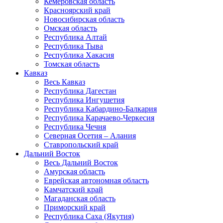
Кемеровская область
Красноярский край
Новосибирская область
Омская область
Республика Алтай
Республика Тыва
Республика Хакасия
Томская область
Кавказ
Весь Кавказ
Республика Дагестан
Республика Ингушетия
Республика Кабардино-Балкария
Республика Карачаево-Черкесия
Республика Чечня
Северная Осетия – Алания
Ставропольский край
Дальний Восток
Весь Дальний Восток
Амурская область
Еврейская автономная область
Камчатский край
Магаданская область
Приморский край
Республика Саха (Якутия)