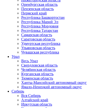
Нижегородская область
Оренбургская область
Пензенская область
Пермский край
Республика Башкортостан
Республика Марий Эл
Республика Мордовия
Республика Татарстан
Самарская область
Саратовская область
Удмуртская республика
Ульяновская область
Чувашская республика
Урал
Весь Урал
Свердловская область
Челябинская область
Курганская область
Тюменская область
Ханты-Мансийский автономный округ
Ямало-Ненецкий автономный округ
Сибирь
Вся Сибирь
Алтайский край
Иркутская область