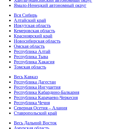
Ханты-Мансийский автономный округ
Ямало-Ненецкий автономный округ
Вся Сибирь
Алтайский край
Иркутская область
Кемеровская область
Красноярский край
Новосибирская область
Омская область
Республика Алтай
Республика Тыва
Республика Хакасия
Томская область
Весь Кавказ
Республика Дагестан
Республика Ингушетия
Республика Кабардино-Балкария
Республика Карачаево-Черкесия
Республика Чечня
Северная Осетия – Алания
Ставропольский край
Весь Дальний Восток
Амурская область