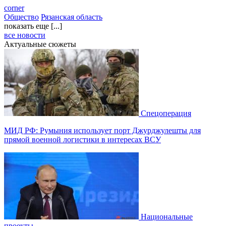
corner
Общество
Рязанская область
показать еще [...]
все новости
Актуальные сюжеты
Спецоперация
МИД РФ: Румыния использует порт Джурджулешты для
прямой военной логистики в интересах ВСУ
Национальные
проекты