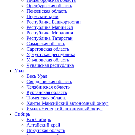
Нижегородская область
Оренбургская область
Пензенская область
Пермский край
Республика Башкортостан
Республика Марий Эл
Республика Мордовия
Республика Татарстан
Самарская область
Саратовская область
Удмуртская республика
Ульяновская область
Чувашская республика
Урал
Весь Урал
Свердловская область
Челябинская область
Курганская область
Тюменская область
Ханты-Мансийский автономный округ
Ямало-Ненецкий автономный округ
Сибирь
Вся Сибирь
Алтайский край
Иркутская область