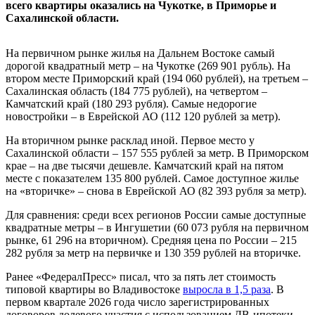
всего квартиры оказались на Чукотке, в Приморье и
Сахалинской области.
На первичном рынке жилья на Дальнем Востоке самый
дорогой квадратный метр – на Чукотке (269 901 рубль). На
втором месте Приморский край (194 060 рублей), на третьем –
Сахалинская область (184 775 рублей), на четвертом –
Камчатский край (180 293 рубля). Самые недорогие
новостройки – в Еврейской АО (112 120 рублей за метр).
На вторичном рынке расклад иной. Первое место у
Сахалинской области – 157 555 рублей за метр. В Приморском
крае – на две тысячи дешевле. Камчатский край на пятом
месте с показателем 135 800 рублей. Самое доступное жилье
на «вторичке» – снова в Еврейской АО (82 393 рубля за метр).
Для сравнения: среди всех регионов России самые доступные
квадратные метры – в Ингушетии (60 073 рубля на первичном
рынке, 61 296 на вторичном). Средняя цена по России – 215
282 рубля за метр на первичке и 130 359 рублей на вторичке.
Ранее «ФедералПресс» писал, что за пять лет стоимость
типовой квартиры во Владивостоке
выросла в 1,5 раза
. В
первом квартале 2026 года число зарегистрированных
договоров долевого участия с использованием ДВ-ипотеки