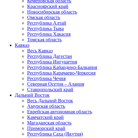
Кемеровская область
Красноярский край
Новосибирская область
Омская область
Республика Алтай
Республика Тыва
Республика Хакасия
Томская область
Кавказ
Весь Кавказ
Республика Дагестан
Республика Ингушетия
Республика Кабардино-Балкария
Республика Карачаево-Черкесия
Республика Чечня
Северная Осетия – Алания
Ставропольский край
Дальний Восток
Весь Дальний Восток
Амурская область
Еврейская автономная область
Камчатский край
Магаданская область
Приморский край
Республика Саха (Якутия)