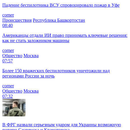
Падение беспилотника ВСУ спровоцировало пожар в Уфе
corner
Происшествия
Республика Башкортостан
08:40
Американцы отдали ИИ право принимать ключевые решения:
как не стать заложником машины
corner
Общество
Москва
07:57
Более 150 вражеских беспилотников уничтожили над
регионами России за ночь
corner
Общество
Москва
07:32
В ФРГ назвали серьезным ударом для Украины возможную
потерю Славянска и Краматорска