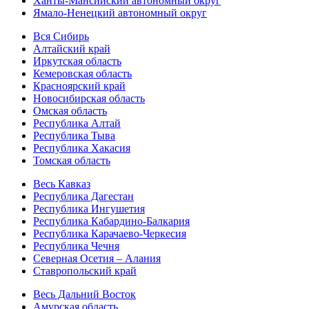
Ханты-Мансийский автономный округ
Ямало-Ненецкий автономный округ
Вся Сибирь
Алтайский край
Иркутская область
Кемеровская область
Красноярский край
Новосибирская область
Омская область
Республика Алтай
Республика Тыва
Республика Хакасия
Томская область
Весь Кавказ
Республика Дагестан
Республика Ингушетия
Республика Кабардино-Балкария
Республика Карачаево-Черкесия
Республика Чечня
Северная Осетия – Алания
Ставропольский край
Весь Дальний Восток
Амурская область