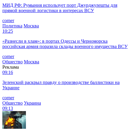
МИД РФ: Румыния использует порт Джурджулешты для
прямой военной логистики в интересах ВСУ
corner
Политика
Москва
10:25
«Разнесли в хлам»: в портах Одессы и Черноморска
российская армия поразила склады военного имущества ВСУ
corner
Общество
Москва
Реклама
09:16
Зеленский раскрыл правду о производстве баллистики на
Украине
corner
Общество
Украина
09:13